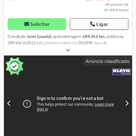
VB acresce IVA
(31 400 € bruto)
Solicitar
Ligar
Condição:
bom (usado)
, quilometragem:
469 244 km
, potência:
309 kW (420,12 cv)
, primeira matrícula:
01/2018
, tipo de
combustível:
diesel
, tamanho do pneu:
315/70R22,5
, configuração
de eixo:
6x2
, distância entre eixos:
4 800 mm
, combustível:
diesel
,
Anúncio classificado
travões:
retardador
, cor:
branco
, cabina do condutor:
cabina-
cama
, tipo de engrenagem:
automático
, número de velocidades:
12
, classe de emissão:
Euro 6
, suspensão:
ar
, comprimento total:
10 100 mm
, largura total:
2 550 mm
, altura total:
4 040 mm
, Ano de
fabrico:
2018
, Equipamento:
ABS, Bluetooth, acoplamento de
reboque, aquecedor de assento, aquecedor estacionário, ar
condicionado, ar condicionado de estacionamento, controlo
de tração, controlo de velocidade de cruzeiro, espelho
retrovisor elétrico, fecho centralizado, regulação eléctrica dos
vidros, retardador
, = Outras opções e acessórios = - Espelhos
aquecidos - Tacógrafo digital - Registrador de viagem (dispositivo
de controle) - Fixo - Lâmpada halógena - Jantes de liga leve -