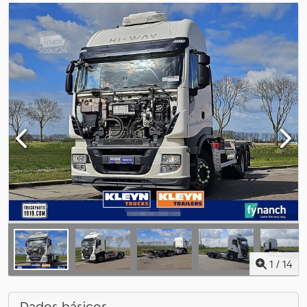
1
/
14
Dados básicos