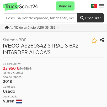
Vender
Procurar
/ ... / ID do anúncio: A216-36-383
Sistema BDF
IVECO
AS260S42 STRALIS 6X2
INTARDER ALCOA'S
VB acresce IVA
23 950 €
24 950 €
(28 980 € bruto)
Ano de fabrico
2018
Condição
Usado
Localização
Vuren