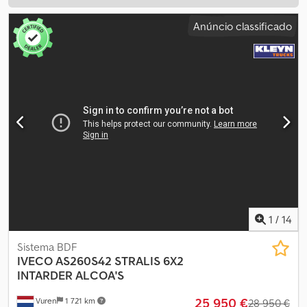
Anúncio classificado
1
/
14
Sistema BDF
IVECO
AS260S42 STRALIS 6X2
INTARDER ALCOA'S
25 950 €
Vuren
1 721 km
28 950 €