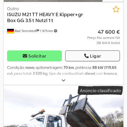
Outro
ISUZU
M21 TT HEAVY E Kipper+gr
Box GG 3.5 t Nutzl 1 t
47 600 €
Bad Tennstedt
1 975 km
Preço fixo acresce IVA
(56 644 € bruto)
Solicitar
Ligar
Condição:
novo
, quilometragem:
70 km
, potência:
88 kW (119,65
cv)
, peso total:
3 500 kg
, tipo de combustível:
diesel
, cor:
branco
,
tipo de engrenagem:
mecânico
, número de lugares:
3
,
Equipamento:
ABS, ar condicionado, fecho centralizado, filtro
Anúncio classificado
de partículas, programa eletrónico de estabilidade (ESP)
, O
ISUZU, centro de veículos comerciais na Alemanha, oferece-lhe
competência, serviço e consultoria: ISUZU M21 TT HEAVY E MT
com basculante de três lados e grande caçamba Preço líquido /
exportação: 47.600,- € 2 anos de garantia no veículo base a partir
do dia do primeiro registo Equipamento de série: - Motor diesel
de 1,9 L, turbo VGS com intercooler, injeção direta common rail,