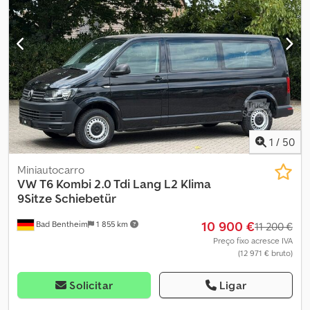
ISUZU M21 com plataforma elevatória da nossa própria frota, com
histórico verificável. Equipamento: cruise control, ar
condicionado, retarder, ABS, duplo depósito de combustível,
computador de bordo, vidros elétricos, etc. Dkedpfx Alexp
Tndohsr Contacte-nos também via WhatsApp/Viber. E-mail:
1
/
50
Miniautocarro
VW
T6 Kombi 2.0 Tdi Lang L2 Klima
9Sitze Schiebetür
10 900 €
Bad Bentheim
1 855 km
11 200 €
Preço fixo acresce IVA
(12 971 € bruto)
Solicitar
Ligar