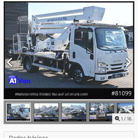
1
/
16
Dados básicos