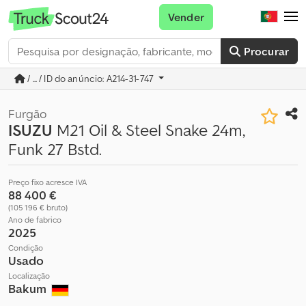
Vender
Procurar
/ ... / ID do anúncio: A214-31-747
Furgão
ISUZU
M21 Oil & Steel Snake 24m,
Funk 27 Bstd.
Preço fixo acresce IVA
88 400 €
(105 196 € bruto)
Ano de fabrico
2025
Condição
Usado
Localização
Bakum