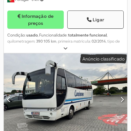
Informação de
Ligar
preços
Condição:
usado
, Funcionalidade:
totalmente funcional
,
quilometragem:
390 105 km
, primeira matrícula:
02/2014
, tipo de
combustível:
diesel
, número de lugares:
41
, classe de emissão:
Euro 5
, cor:
cinzento claro
, tamanho do pneu:
265/70 R19.5
, Ano
Anúncio classificado
de fabrico:
2014
, número da máquina/veículo:
NLTAPL55L01000266
, Equipamento:
ABS, ar condicionado,
controlo de velocidade de cruzeiro
, Informa-se que os
documentos deste veículo são de um país estrangeiro, portanto,
em caso de venda em Itália, os processos de nacionalização e
matrícula serão da responsabilidade do comprador. O veículo
está disponível ao preço de Compra Já ou é possível enviar a sua
proposta e iniciar uma negociação. Djdpfeyn Rrlox Aazokr