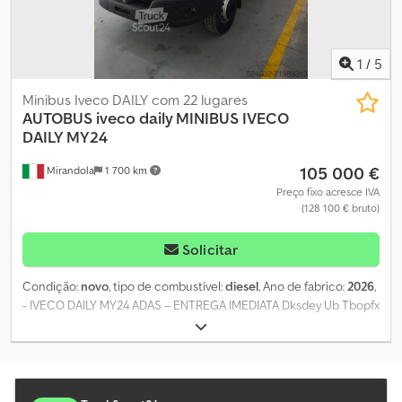
1
/
5
Minibus Iveco DAILY com 22 lugares
AUTOBUS iveco daily MINIBUS
IVECO
DAILY MY24
105 000 €
Mirandola
1 700 km
Preço fixo acresce IVA
(128 100 € bruto)
Solicitar
Condição:
novo
, tipo de combustível:
diesel
, Ano de fabrico:
2026
,
- IVECO DAILY MY24 ADAS – ENTREGA IMEDIATA Dksdey Ub Tbopfx
Aazer Câmbio automático de 8 marchas, cilindrada 3L, 176 CV.
Comprimento 7618 mm, largura 2174 mm, altura H2 - Piso
semielevado, sem caixas de roda internas - Porta-malas traseiro -
Porta de passageiros com acionamento elétrico - 22 assentos
para passageiros com cinto de segurança de 3 pontos,