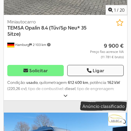
1
/
20
Miniautocarro
TEMSA
Opalin 8.4 (Tüv/Sp Neu* 35
Sitze)
9 900 €
Hamburg
2 103 km
Preço fixo acresce IVA
(11 781 € bruto)
Solicitar
Ligar
Condição:
usado
, quilometragem:
612 400 km
, potência:
162 kW
(220,26 cv)
, tipo de combustível:
diesel
, tipo de engrenagem:
mecânico
, primeira matrícula:
11/2006
, próxima inspeção (TÜV):
06/2026
, classe de emissão:
Euro 3
, cor:
branco
, travões:
Anúncio classificado
retardador
, número de lugares:
35
, Ano de fabrico:
2006
,
Equipamento:
ABS, aquecedor estacionário, ar condicionado,
programa eletrónico de estabilidade (ESP)
, Temsa Opalin 8.4,
proveniente do primeiro proprietário, veículo alemão, transmissão