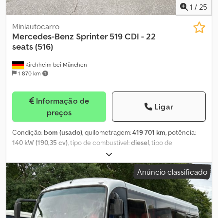
1
/
25
Miniautocarro
Mercedes-Benz
Sprinter 519 CDI - 22
seats (516)
Kirchheim bei München
1 870 km
Informação de
Ligar
preços
Condição:
bom (usado)
, quilometragem:
419 701 km
, potência:
140 kW (190,35 cv)
, tipo de combustível:
diesel
, tipo de
engrenagem:
mecânico
, configuração de eixo:
2 eixos
, primeira
matrícula:
11/2013
, classe de emissão:
Euro 5
, cor:
prateado
,
Anúncio classificado
número de lugares:
22
, Equipamento:
ABS, acoplamento de
reboque, airbag, aquecedor estacionário, ar condicionado,
controlo de velocidade de cruzeiro, fecho centralizado
,
Mercedes-Benz Sprinter 519 CDI, data de primeira matrícula:
29.11.2013, motor Mercedes de 190 cv, norma Euro 5, 419.701 km,