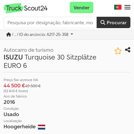
Vender
Procurar
/ ... / ID do anúncio: A217-25-358
Autocarro de turismo
ISUZU
Turquoise 30 Sitzplätze
EURO 6
Preço fixo acresce IVA
44 500 €
49 500 €
(53 845 € bruto)
Ano de fabrico
2016
Condição
Usado
Localização
Hoogerheide