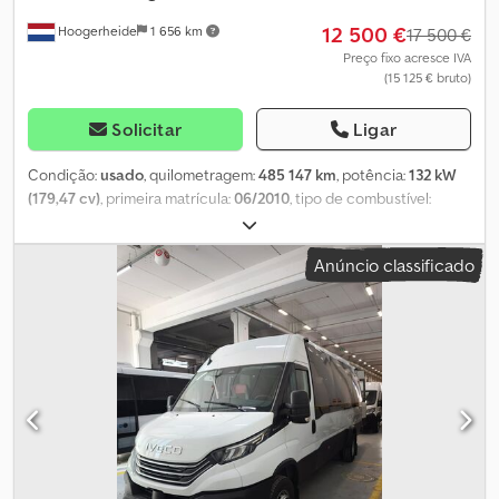
12 500 €
Hoogerheide
1 656 km
17 500 €
Preço fixo acresce IVA
(15 125 € bruto)
Solicitar
Ligar
Condição:
usado
, quilometragem:
485 147 km
, potência:
132 kW
(179,47 cv)
, primeira matrícula:
06/2010
, tipo de combustível:
diesel
, número de lugares:
29
, tipo de engrenagem:
mecânico
,
classe de emissão:
Euro 4
, cor:
azul
, travões:
retardador
, Ano de
Anúncio classificado
fabrico:
2010
, Equipamento:
ABS, aquecedor estacionário,
cozinha a bordo
,