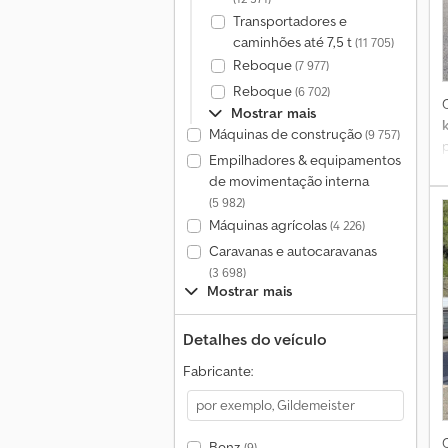
Transportadores e
caminhões até 7,5 t
(11 705)
Reboque
(7 977)
Reboque
(6 702)
Mostrar mais
Máquinas de construção
(9 757)
Empilhadores & equipamentos
de movimentação interna
(5 982)
Máquinas agrícolas
(4 226)
Caravanas e autocaravanas
(3 698)
Mostrar mais
Detalhes do veículo
Fabricante:
Benz
(9)