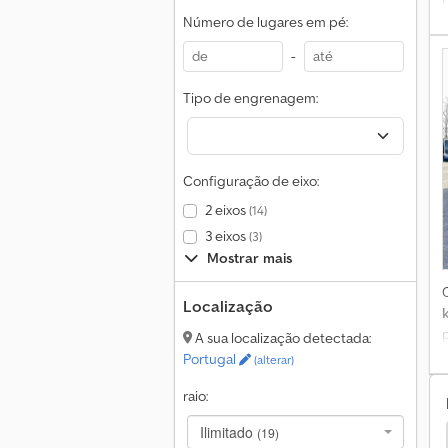
Número de lugares em pé:
-
Tipo de engrenagem:
Configuração de eixo:
2 eixos
(14)
3 eixos
(3)
Mostrar mais
Localização
A sua localização detectada:
Portugal
(alterar)
raio:
Ilimitado
(19)
ue
Isuzu Outros
Isuzu Chassis
Isuzu Tipper