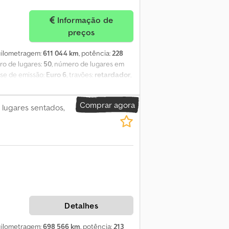
Informação de
preços
quilometragem:
611 044 km
, potência:
228
ro de lugares:
50
, número de lugares em
asse de emissão:
Euro 6
, travões:
retardador
,
al:
2 550 mm
, altura total:
3 320 mm
,
stacionário, ar condicionado, controlo
Comprar agora
atrícula: 2014 - Quilometragem: 611.044 km -
96 lugares sentados,
 - Combustível: Gás natural - Transmissão:
- Motor: MAN E 2876 LUH 07 Equipamento: -
 Leitor de CD - Aquecimento auxiliar
Detalhes
quilometragem:
698 566 km
, potência:
213