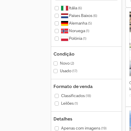
Itália
(6)
Países Baixos
(6)
Alemanha
(5)
Noruega
(1)
Polónia
(1)
Condição
Novo
(2)
Usado
(17)
Formato de venda
Classificados
(18)
Leilões
(1)
Detalhes
m
Apenas com imagens
(19)