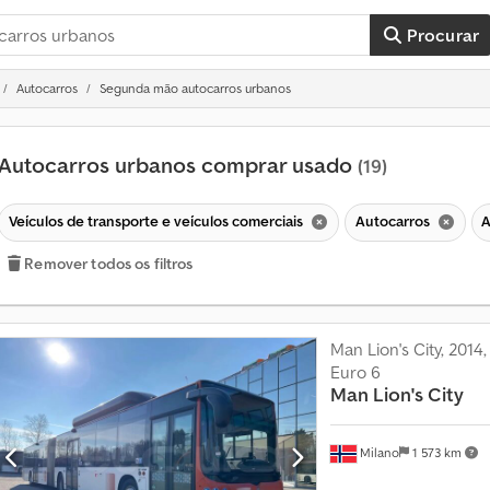
Procurar
Autocarros
Segunda mão autocarros urbanos
Autocarros urbanos comprar usado
(19)
Veículos de transporte e veículos comerciais
Autocarros
A
Remover todos os filtros
Man Lion's City, 2014
Euro 6
Man
Lion's City
Milano
M
1 573 km
a