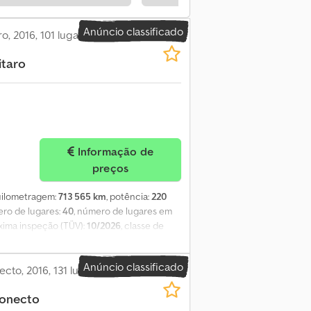
 Aquecedor de estacionamento Vendido pela
Anúncio classificado
, 2016, 101 lugares
itaro
Informação de
preços
quilometragem:
713 565 km
, potência:
220
ero de lugares:
40
, número de lugares em
óxima inspeção (TÜV):
10/2026
, classe de
0 mm
, largura total:
2 550 mm
, altura total:
quecedor estacionário, ar condicionado,
Anúncio classificado
icos: Dedpfx Aozqwbdec Hsck - Primeira
to, 2016, 131 lugares
tiva Euro: Euro 6 - Combustível: Diesel -
onecto
 - Eixos: 2 - Motor: Mercedes-Benz -