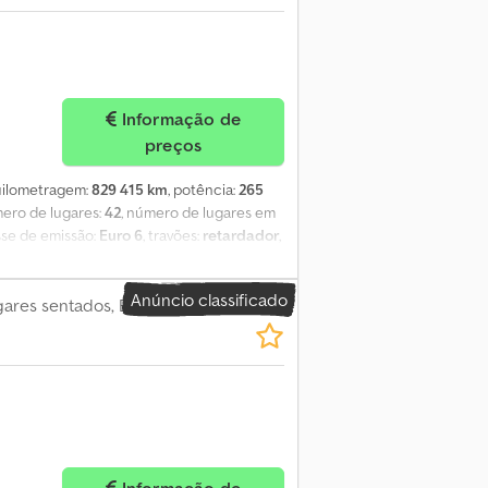
ABS - ASR - Rampa para cadeiras de rodas -
ado europeu de autocarros usados.
Informação de
preços
quilometragem:
829 415 km
, potência:
265
mero de lugares:
42
, número de lugares em
asse de emissão:
Euro 6
, travões:
retardador
,
al:
2 550 mm
, altura total:
3 200 mm
,
stacionário, ar condicionado, controlo
Anúncio classificado
rimeiro registo: 2016 - Quilómetros:
ugares sentados, Euro 6
- Transmissão: Automática - Potência: 265
470 LA 6-5 Equipamento: - Ar condicionado
ras de rodas - Aquecedor auxiliar Vendido