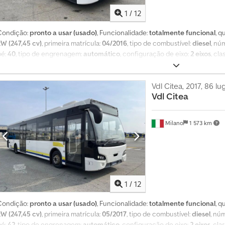
1
/
12
Condição:
pronto a usar (usado)
, Funcionalidade:
totalmente funcional
, 
kW (247,45 cv)
, primeira matrícula:
04/2016
, tipo de combustível:
diesel
, nú
pé:
40
, tipo de engrenagem:
automático
, configuração de eixo:
2 eixos
, cl
tamanho do pneu:
265/70 R19.5
, comprimento total:
11 980 mm
, largura tot
Equipamento:
ABS, adaptado para pessoas com deficiência, aquecedor e
de tração
, Autocarro urbano – Vdl Citea Dados técnicos: - Primeira matrícul
Vdl Citea, 2017, 86 l
Vdl
Citea
Lugares sentados: 83 Dcodezqwa Hspfx Ac Hsk - Normativa de emissões: Euro
Automática - Potência: 182 kW (247 CV) - Comprimento: 11,98 m - Eixos: 2 -
condicionado - ABS - ASR - Travão retardador - Rampa para cadeiras de r
Milano
1 573 km
Vendido pela Fleequid, o mercado europeu de autocarros usados.
1
/
12
Condição:
pronto a usar (usado)
, Funcionalidade:
totalmente funcional
, 
kW (247,45 cv)
, primeira matrícula:
05/2017
, tipo de combustível:
diesel
, nú
pé:
42
, tipo de engrenagem:
automático
, configuração de eixo:
2 eixos
, cl