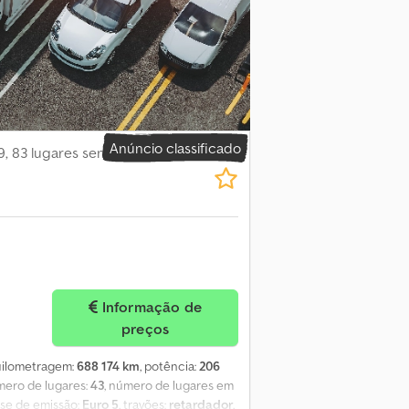
el - Transmissão: Automática - Potência:
z OM457LAEEV12 Equipamento: - Ar
pfxszrku Te Ac Hock - Aquecimento auxiliar
Anúncio classificado
9, 83 lugares sentados,
Informação de
preços
quilometragem:
688 174 km
, potência:
206
mero de lugares:
43
, número de lugares em
asse de emissão:
Euro 5
, travões:
retardador
,