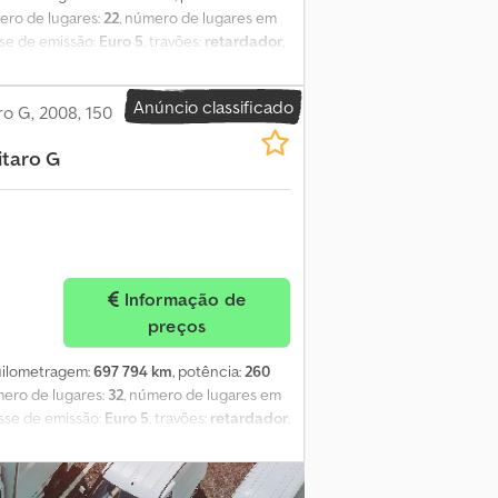
ero de lugares:
22
, número de lugares em
sse de emissão:
Euro 5
, travões:
retardador
,
al:
2 500 mm
, altura total:
2 920 mm
,
stacionário, ar condicionado, controlo
Anúncio classificado
rícula: 2013 - Quilometragem: 698.566 km -
o G, 2008, 150
ão: Automática - Potência: 213 kW (290 cv)
itaro G
 - Ar condicionado - ABS - ASR - Travão
o pela Fleequid, o mercado europeu de
Informação de
preços
quilometragem:
697 794 km
, potência:
260
mero de lugares:
32
, número de lugares em
asse de emissão:
Euro 5
, travões:
retardador
,
al:
2 550 mm
, altura total:
3 000 mm
,
stacionário, ar condicionado, controlo
Primeira matrícula: 2008 - Quilometragem: