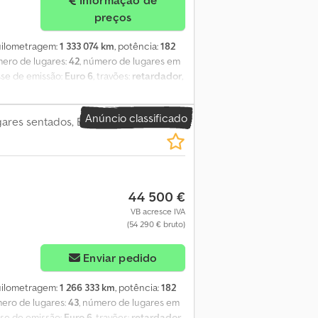
Informação de
preços
quilometragem:
1 333 074 km
, potência:
182
mero de lugares:
42
, número de lugares em
asse de emissão:
Euro 6
, travões:
retardador
,
al:
2 500 mm
, altura total:
3 200 mm
,
stacionário, ar condicionado, controlo
Anúncio classificado
a: 2016 - Quilometragem: 1.333.074 -
ugares sentados, Euro 6
 6 - Combustível: Diesel - Transmissão:
 Motor: Cummins Equipamento: - Ar
odas - Aquecimento de estacionamento
44 500 €
VB acresce IVA
(54 290 € bruto)
Enviar pedido
quilometragem:
1 266 333 km
, potência:
182
mero de lugares:
43
, número de lugares em
asse de emissão:
Euro 6
, travões:
retardador
,