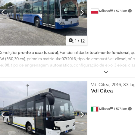
Inspeção técnica válida até: 06-10-2026 Equipamento: - Ar condicionado - 
Monitores - Aquecedor de estacionamento Vendido pela Fleequid, o merc
Milano
1 573 km
1
/
12
Condição:
pronto a usar (usado)
, Funcionalidade:
totalmente funcional
, 
kW (360,30 cv)
, primeira matrícula:
07/2016
, tipo de combustível:
diesel
, nú
pé:
88
, tipo de engrenagem:
automático
, configuração de eixo:
3 eixos
, cl
tamanho do pneu:
275/70 R22.5
, comprimento total:
17 960 mm
, largura tot
Equipamento:
ABS, adaptado para pessoas com deficiência, aquecedor e
de tração
, Autocarro urbano – Mercedes-Benz Conecto Dados técnicos: - P
Vdl Citea, 2016, 83 l
Vdl
Citea
29.415 - Lugares sentados: 131 - Norma Euro: Euro 6 - Combustível: Diesel 
kW (360 CV) - Comprimento: 17,96 m - Eixos: 3 - Motor: Mercedes-Benz OM
Djdpfxszqwa To Ac Hsck - ABS - ASR - Travão retardador - Rampa para cadei
Milano
1 573 km
pela Fleequid, o mercado europeu de autocarros usados.