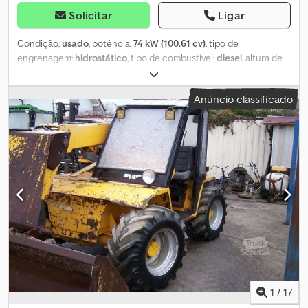
Solicitar
Ligar
Condição:
usado
, potência:
74 kW (100,61 cv)
, tipo de
engrenagem:
hidrostático
, tipo de combustível:
diesel
, altura de
elevação:
18 000 mm
, Ano de fabrico:
2011
, Peso em vazio: 13.450
kg Marca do motor: Perkins Capacidade de elevação: 4.000 kg
Anúncio classificado
Dimensões do compartimento de carga: 627 x 242 x 299 cm
Velocidade máxima: 25 km/h Dsdpexwi I Ajfx Abnswa Número de
série: 760054 Estado dos pneus dianteiros: 50% Estado dos
pneus traseiros: 50% Para mais informações, entre em contato
com a PFEIFER GROUP.
1
/
17