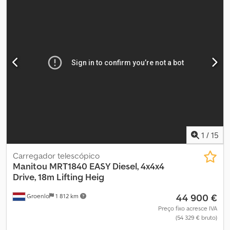
tamanho do pneu traseiro:
445/65-22 1/2
, cor:
outro
,
Equipamento especial: 3º circuito hidráulico, aquecimento,
conformidade com STVZO, cabine completa, certificado CE.
Dwodpfx Abjy Ntg Aenea Descrição dos equipamentos especiais:
teto de proteção ao operador, 3º circuito de controle com
engates rápidos, sistema de iluminação conforme STVZO, cabine
completa com aquecimento, controle remoto por rádio, linha de
retorno ao tanque hidráulico, giroflex, preparação para
plataforma de trabalho, sistema de identificação de implementos,
nivelamento automático dos estabilizadores, opcional com
guincho de 7,2 t e/ou gancho de carga de 9 t.
1
/
15
Carregador telescópico
Manitou
MRT1840 EASY Diesel, 4x4x4
Drive, 18m Lifting Heig
44 900 €
Groenlo
1 812 km
Preço fixo acresce IVA
(54 329 € bruto)