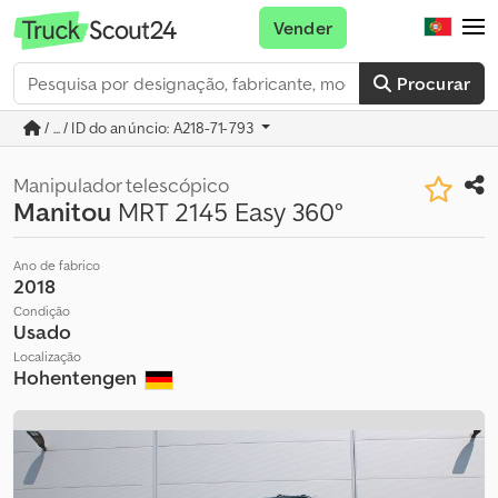
Vender
Procurar
/ ... / ID do anúncio: A218-71-793
Manipulador telescópico
Manitou
MRT 2145 Easy 360°
Ano de fabrico
2018
Condição
Usado
Localização
Hohentengen