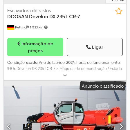
Escavadora de rastos
DOOSAN
Develon DX 235 LCR-7
Petting
1 933 km
Informação de
Ligar
preços
Condição:
usado
, Ano de fabrico:
2024
, horas de funcionamento:
99 h
, Develon DX 235 LCR-7 > Máquina de demonstração / Estado
como novo > Fabricante: DEVELON > Tipo: Escavadora de rastos
de raio reduzido (curto) Dwedst Hnpkspfx Abnoa > Modelo: DX
Anúncio classificado
235 LCR-7 > Peso operacional > Motor Develon diesel de 6
cilindros, refrigerado a água, com 141 kW / 192 cv de potência >
Sapatas de esteira de 600 mm, com três garras > Lâmina
niveladora > Lança ajustável > Iluminação totalmente em LED >
Giroflex LED > Ar condicionado (AC) > Instalação hidráulica para
martelo e tesoura > Rádio com altifalante > Banco do operador
com suspensão pneumática, aquecido e refrigerado > Câmara
lateral e de ré > Bomba de abastecimento de combustível