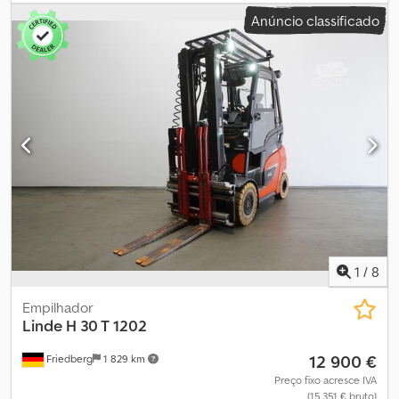
1 950 mm
, centro de carga:
500 mm
, tipo de mastro:
triplex
,
Anúncio classificado
largura do suporte de garfos:
1 150 mm
, comprimento do garfo:
1 200 mm
, dimensão do pneu dianteiro:
27x10-12
, tamanho do
pneu traseiro:
23x9-10
, peso em vazio:
5 166 kg
, altura total:
2 730
mm
, comprimento total:
2 756 mm
, largura total:
1 256 mm
,
combustível:
gás de petróleo liquefeito (GPL)
, - Veículo: Sistema
hidráulico auxiliar duplo - Mastro: Sistema hidráulico auxiliar duplo
- Suporte da forquilha - Garfo duplo para paletes DURWEN
DPK30C, largura 1200 mm - Cabine completa - Versão para
bebidas - Aquecimento - Depósito de gás - 1 x farol de marcha à
ré LED traseiro - Projetor traseiro: BlueSpot - Grelha de proteção
do teto - Espelho panorâmico - Coluna de direção com ajuste de
altura - Controlo de acesso: LFM-RFID - Assento do condutor com
suspensão pneumática (revestimento em tecido) - Pré-seleção
da posição do mastro de elevação - Batente de desgaste da
1
/
8
forquilha - Pedal duplo - Comando centralizado e comando em
cruz - Altura de elevação do mastro de elevação (conforto FSD):
Empilhador
2722 mm - Escape direcionado para cima - Filtro fino para o
Linde
H 30 T 1202
sistema hidráulico Dsdpfx Aezkm D Uehzokr - Ecrã padrão de 3,5" -
12 900 €
Friedberg
1 829 km
Safety Guard - Câmara no acessório com ecrã a cores - Intervalo
de abertura do acessório: 230 - 1780 mm - Transferência de dados
Preço fixo acresce IVA
(15 351 € bruto)
online - LSP 0.5 Ref: ANL1057491