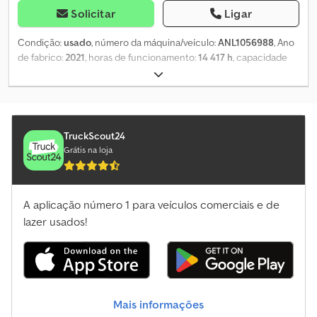
Solicitar
Ligar
Condição:
usado
, número da máquina/veículo:
ANL1056988
, Ano
de fabrico:
2021
, horas de funcionamento:
14 417 h
, capacidade
de carga:
3 000 kg
, altura de elevação:
6 130 mm
, elevação livre:
1 950 mm
, centro de carga:
500 mm
, tipo de mastro:
triplex
,
largura do suporte de garfos:
1 200 mm
, comprimento do garfo:
1 200 mm
, dimensão do pneu dianteiro:
27x10-12
, tamanho do
pneu traseiro:
23x9-10
, peso em vazio:
5 166 kg
, altura total:
2 730
TruckScout24
mm
, comprimento total:
2 756 mm
, largura total:
1 256 mm
,
Grátis na loja
combustível:
gás de petróleo liquefeito (GPL)
, - Veículo: dupla
hidráulica auxiliar - Mastro: dupla hidráulica auxiliar - Porta-garfos
- Garra dupla para paletes DURWEN DPK30C, largura 1200 mm -
A aplicação número 1 para veículos comerciais e de
Cabine completa - Versão para bebidas Dkjdpfjzg N H Rox Ahzsr -
Aquecimento - Botija de gás - 1 x farol de marcha à ré LED traseiro
lazer usados!
- Spot traseiro: BlueSpot - Grade protetora do teto - Espelho
panorâmico - Coluna de direção regulável em altura - Controle
de acesso: Connect access RFID - Assento do operador suspenso
a ar (revestimento em tecido) - Pré-seleção de posicionamento
do mastro de elevação - Limitador de desgaste dos garfos - Duplo
Mais informações
pedal - Comando por alavanca central e cruzada - Conforto FSD