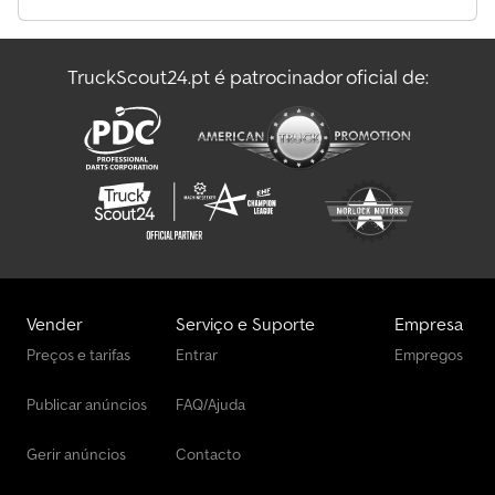
elevado 2722 mm - Display padrão 35 - Filtro fino para sistema
hidráulico - Suporte para terminal no veículo - Comando central
e cruzado em madeira - Câmara no acessório - Faixa de abertura
TruckScout24.pt é patrocinador oficial de:
da garra dupla para paletes 230 - 1780 mm - Transferência de
dados online - LSP 0.5
Vender
Serviço e Suporte
Empresa
Preços e tarifas
Entrar
Empregos
Publicar anúncios
FAQ/Ajuda
Gerir anúncios
Contacto