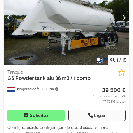
1
/
15
Tanque
GS
Powder tank alu 36 m3 / 1 comp
39 500 €
Hoogerheide
1 656 km
Preço fixo acresce IVA
(47 795 € bruto)
Solicitar
Ligar
Condição:
usado
, configuração de eixo:
3 eixos
, primeira