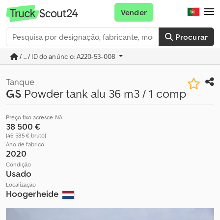
Vender
Procurar
/ ... / ID do anúncio: A220-53-008
Tanque
GS
Powder tank alu 36 m3 / 1 comp
Preço fixo acresce IVA
38 500 €
(46 585 € bruto)
Ano de fabrico
2020
Condição
Usado
Localização
Hoogerheide