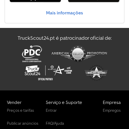
385/65/R22.5 Marca dos eixos: Saf Suspensão: Suspensão
pneumática Eixo dianteiro: Profundidade do piso dos pneus (lado
Mais informações
esquerdo): 15%; Profundidade do piso dos pneus (lado direito):
30% Eixo central: Profundidade do piso dos pneus (lado
esquerdo): 50%; Profundidade do piso dos pneus (lado direito):
40% Eixo traseiro: Profundidade do piso dos pneus (lado
TruckScout24.pt é patrocinador oficial de:
esquerdo): 55%; Profundidade do piso dos pneus (lado direito):
15% Pesos Peso em vazio: 4.350 kg Carga útil: 33.650 kg Peso
bruto: 38.000 kg Funcionalidades Marca da carroçaria: Giesse
Cisterne Identificação Matrícula: C536732 = Informações da
empresa = Para mais informações sobre este equipamento,
contacte: ou envie um e-mail para: . Dodpfxsyvgmho Akbock Uma
visão geral completa do nosso stock pode ser encontrada em: .
Não se esqueça de se inscrever na nossa newsletter para
receber atualizações semanais sobre o nosso stock.
Vender
Serviço e Suporte
Empresa
Preços e tarifas
Entrar
Empregos
Publicar anúncios
FAQ/Ajuda