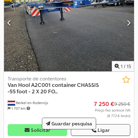
1
/
15
Transporte de contentores
Van Hool
A2C001 container CHASSIS
-55 foot - 2 X 20 FO...
7 250 €
Berkel en Rodenrijs
9 250 €
1 707 km
Preço fixo acresce IVA
(8 772 € bruto)
Guardar pesquisa
Solicitar
Ligar