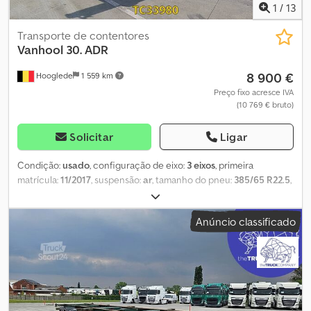
1
/
13
Transporte de contentores
Vanhool
30. ADR
8 900 €
Hooglede
1 559 km
Preço fixo acresce IVA
(10 769 € bruto)
Solicitar
Ligar
Condição:
usado
, configuração de eixo:
3 eixos
, primeira
matrícula:
11/2017
, suspensão:
ar
, tamanho do pneu:
385/65 R22.5
,
cor:
outro
, Ano de fabrico:
2017
, Configuração dos eixos Medida
dos pneus: 385/65 R22.5 Marca dos eixos: BPW Travões: travões de
Anúncio classificado
disco Suspensão: suspensão pneumática Eixo traseiro 1: piso do
pneu esquerdo: 12 mm; piso do pneu direito: 3 mm Eixo traseiro 2:
piso do pneu esquerdo: 12 mm; piso do pneu direito: 15 mm
Dwodpfjzrba Tsx Adhoa Eixo traseiro 3: piso do pneu esquerdo: 11
mm; piso do pneu direito: 10 mm Pesos Peso vazio: 3.740 kg Carga
útil: 35.260 kg Peso bruto total: 39.000 kg Condição Danos:
nenhum