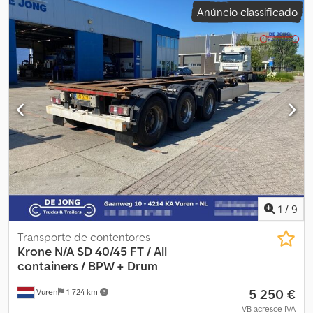
Anúncio classificado
Suspensão pneumática - Travões de tambor = Mais informações =
Dimensão dos pneus: 385/65 Dwedpfsztrf Nex Adhja Travões:
Travões de tambor Eixo traseiro 1: Profundidade do piso dos
pneus: 30% Eixo traseiro 2: Profundidade do piso dos pneus: 30%
1
/
9
Transporte de contentores
Krone
N/A SD 40/45 FT / All
containers / BPW + Drum
5 250 €
Vuren
1 724 km
VB acresce IVA