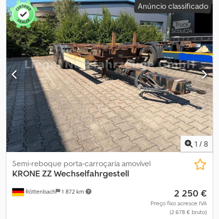
Anúncio classificado
travões de tambor Suspensão: suspensão pneumática Eixo
traseiro 1: piso do pneu à esquerda: 5 mm; piso do pneu à direita: 5
mm Eixo traseiro 2: piso do pneu à esquerda: 5 mm; piso do pneu à
direita: 5 mm Eixo traseiro 3: piso do pneu à esquerda: 5 mm; piso
do pneu à direita: 5 mm Pesos Peso em vazio: 4.820 kg Carga útil:
33.180 kg PBT: 38.000 kg Estado Danos: nenhum
1
/
8
Semi-reboque porta-carroçaria amovível
KRONE
ZZ Wechselfahrgestell
2 250 €
Röttenbach
1 872 km
Preço fixo acresce IVA
(2 678 € bruto)