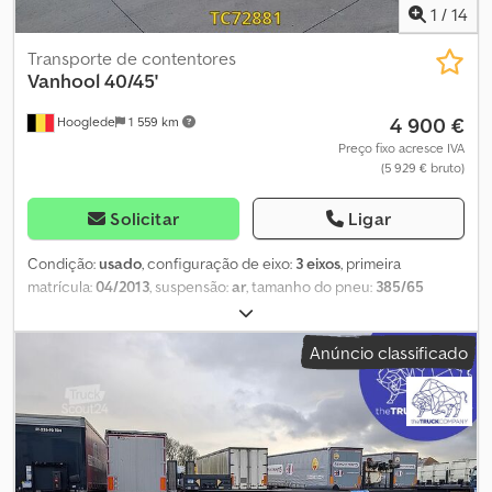
Tambor
1
/
14
Transporte de contentores
Vanhool
40/45'
4 900 €
Hooglede
1 559 km
Preço fixo acresce IVA
(5 929 € bruto)
Solicitar
Ligar
Condição:
usado
, configuração de eixo:
3 eixos
, primeira
matrícula:
04/2013
, suspensão:
ar
, tamanho do pneu:
385/65
R22.5
, cor:
outro
, Ano de fabrico:
2013
, Configuração do eixo
Dimensão dos pneus: 385/65 R22.5 Marca dos eixos: Mercedes-
Anúncio classificado
Benz Travões: Travões de disco Suspensão: Suspensão
pneumática Eixo traseiro 1: Profundidade do piso do pneu à
esquerda: 12 mm; Profundidade do piso do pneu à direita: 12 mm
Eixo traseiro 2: Profundidade do piso do pneu à esquerda: 10 mm;
Profundidade do piso do pneu à direita: 10 mm Eixo traseiro 3:
Profundidade do piso do pneu à esquerda: 10 mm; Profundidade