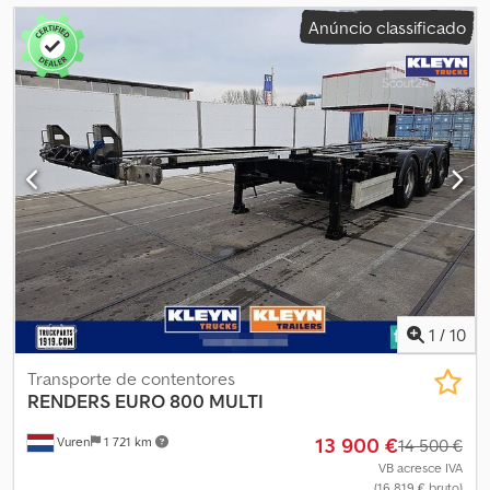
Anúncio classificado
1
/
10
Transporte de contentores
RENDERS
EURO 800 MULTI
13 900 €
Vuren
1 721 km
14 500 €
VB acresce IVA
(16 819 € bruto)