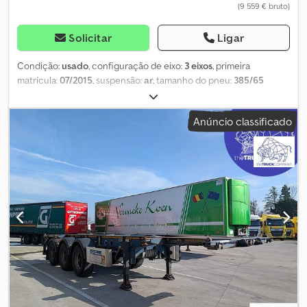
(9 559 € bruto)
Solicitar
Ligar
Condição:
usado
, configuração de eixo:
3 eixos
, primeira
matrícula:
07/2015
, suspensão:
ar
, tamanho do pneu:
385/65
R22.5
, cor:
outro
, Ano de fabrico:
2015
, Configuração dos eixos
Dimensão dos pneus: 385/65 R22.5 Marca dos eixos: BPW Travões:
Anúncio classificado
Travões de disco Suspensão: Suspensão pneumática Eixo traseiro
1: Jantes de liga leve; Eixo elevatório; Profundidade do piso do
pneu (lado esquerdo): 7 mm; Profundidade do piso do pneu (lado
direito): 7 mm Dwedpfx Ajzrbdfjdhoa Eixo traseiro 2: Jantes de liga
leve; Profundidade do piso do pneu (lado esquerdo): 3 mm;
Profundidade do piso do pneu (lado direito): 3 mm Eixo traseiro 3:
Jantes de liga leve; Profundidade do piso do pneu (lado
esquerdo): 8 mm; Profundidade do piso do pneu (lado direito): 9
mm Pesos Peso em vazio: 3.910 kg Carga útil: 35.090 kg Peso bruto
total (PBT): 39.000 kg Estado Danos: nenhum