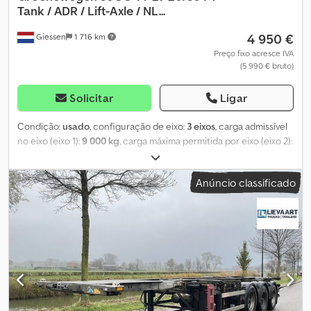
Tank / ADR / Lift-Axle / NL...
4 950 €
Giessen
1 716 km
Preço fixo acresce IVA
(5 990 € bruto)
Solicitar
Ligar
Condição:
usado
, configuração de eixo:
3 eixos
, carga admissível
no eixo (eixo 1):
9 000 kg
, carga máxima permitida por eixo (eixo 2):
9 000 kg
, carga máxima admissível no eixo (eixo 3):
9 000 kg
,
primeira matrícula:
09/2007
, comprimento total:
9 290 mm
,
Anúncio classificado
largura total:
2 470 mm
, suspensão:
ar
, tamanho do pneu:
385/65
,
estado dos pneus:
30 percentagem
, distância entre eixos:
7 460
mm
, cor:
outro
, Ano de fabrico:
2007
, Equipamento:
ABS
, = Outras
opções e acessórios = - Eixos BPW - Suspensão pneumática -
Travões de tambor = Outras informações = Medida dos pneus:
385/65 Travões: Travões de tambor Eixo traseiro 1: Eixo elevatório;
Carga máx. por eixo: 9.000 kg; Marca do eixo: BPW; Perfil do pneu:
30% Eixo traseiro 2: Carga máx. por eixo: 9.000 kg; Marca do eixo:
BPW; Perfil do pneu: 30% Dwedsztrhdepfx Adhea Eixo traseiro 3: