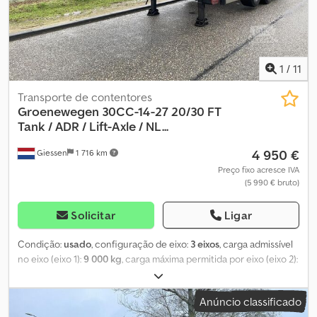
Carga máx. por eixo: 9.000 kg Peso em vazio: 3.983 kg Carga útil:
37.017 kg Peso bruto total: 41.000 kg Número de matrícula: OJ-16-
YP
1
/
11
Transporte de contentores
Groenewegen
30CC-14-27 20/30 FT
Tank / ADR / Lift-Axle / NL...
4 950 €
Giessen
1 716 km
Preço fixo acresce IVA
(5 990 € bruto)
Solicitar
Ligar
Condição:
usado
, configuração de eixo:
3 eixos
, carga admissível
no eixo (eixo 1):
9 000 kg
, carga máxima permitida por eixo (eixo 2):
9 000 kg
, carga máxima admissível no eixo (eixo 3):
9 000 kg
,
primeira matrícula:
09/2007
, comprimento total:
9 290 mm
,
Anúncio classificado
largura total:
2 470 mm
, distância entre eixos:
7 460 mm
, cor: