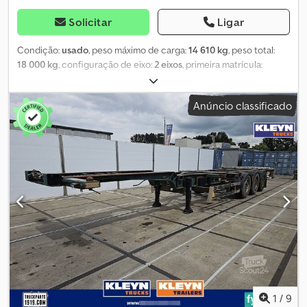
Solicitar
Ligar
Condição:
usado
, peso máximo de carga:
14 610 kg
, peso total:
18 000 kg
, configuração de eixo:
2 eixos
, primeira matrícula:
04/2015
, Ano de fabrico:
2014
, Equipamento:
ABS
, A nossa oferta
inclui, em geral, apenas o veículo, sem incluir a inspeção técnica
Anúncio classificado
obrigatória (HU/AU/SP) e a matrícula. Djdpfx Adszqyacohjwa
Reservamo-nos o direito de alterar preços e de vender o veículo
a terceiros. A visita ao veículo só é possível mediante
agendamento prévio. Não serão respondidas mensagens
enviadas via WhatsApp. Número interno: 846
1
/
9