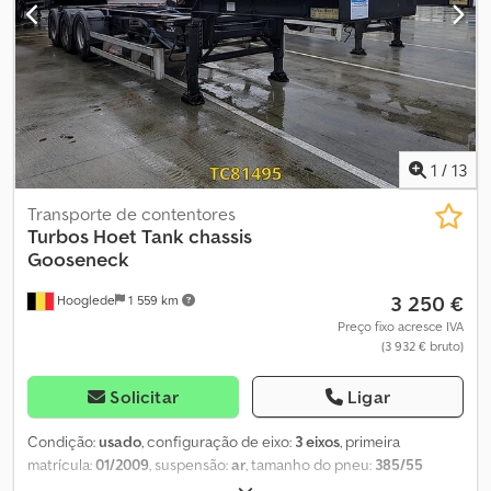
do piso do pneu à direita: 10 mm Pesos Peso em vazio: 4.620 kg
Carga útil: 33.380 kg Peso bruto total: 38.000 kg Estado Danos:
nenhum Dwodpfx Aezrcicsdhoa
1
/
13
Transporte de contentores
Turbos Hoet
Tank chassis
Gooseneck
3 250 €
Hooglede
1 559 km
Preço fixo acresce IVA
(3 932 € bruto)
Solicitar
Ligar
Condição:
usado
, configuração de eixo:
3 eixos
, primeira
matrícula:
01/2009
, suspensão:
ar
, tamanho do pneu:
385/55
R22.5
, cor:
outro
, Ano de fabrico:
2009
, Configuração do eixo