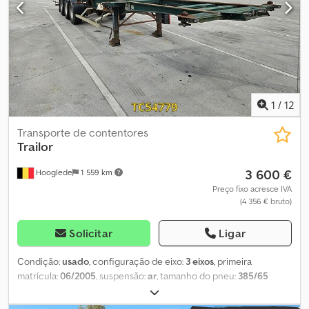
1
/
12
Transporte de contentores
Trailor
3 600 €
Hooglede
1 559 km
Preço fixo acresce IVA
(4 356 € bruto)
Solicitar
Ligar
Condição:
usado
, configuração de eixo:
3 eixos
, primeira
matrícula:
06/2005
, suspensão:
ar
, tamanho do pneu:
385/65
R22.5
, cor:
outro
, Ano de fabrico:
2005
, Configuração dos eixos
Dedpfx Aszrbatodhjwa Medida dos pneus: 385/65 R22.5 Travões: