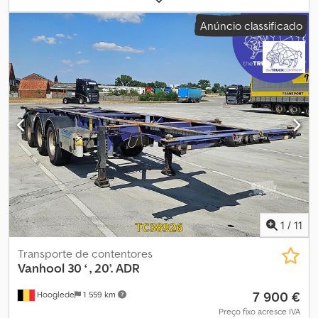
Tamanho do pneu: 385/55 R22.5 Marca dos eixos: BPW Suspensão:
Anúncio classificado
suspensão pneumática Eixo traseiro 1: Sulco do pneu esquerdo:
13 mm; sulco do pneu direito: 14 mm; Travões: travões de tambor
Eixo traseiro 2: Sulco do pneu esquerdo: 11 mm; sulco do pneu
direito: 10 mm; Travões: travões de disco Eixo traseiro 3: Sulco do
pneu esquerdo: 14 mm; sulco do pneu direito: 15 mm; Travões:
travões de tambor Pesos Peso em vazio: 4.160 kg Dwjdpszrcbxofx
Adhoa Capacidade de carga útil: 34.840 kg Peso bruto admissível:
39.000 kg Estado Danos: nenhum
1
/
11
Transporte de contentores
Vanhool
30 ‘ , 20’. ADR
7 900 €
Hooglede
1 559 km
Preço fixo acresce IVA