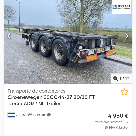
outro
, Ano de fabrico:
2007
, Equipamento:
ABS
, = Outras opções e
acessórios = - ADR - Eixos BPW - Suspensão pneumática - Travões
de tambor = Mais informações = Eixo traseiro 1: Eixo elevável;
Carga máxima por eixo: 9.000 kg Eixo traseiro 2: Carga máxima por
eixo: 9.000 kg Eixo traseiro 3: Carga máxima por eixo: 9.000 kg
Peso vazio: 3.983 kg Dsdpfxjztrgye Adhowa Capacidade de carga:
37.017 kg Peso bruto total: 41.000 kg Matrícula: OJ-12-YP
1
/
12
Transporte de contentores
Groenewegen
30CC-14-27 20/30 FT
Tank / ADR / NL Trailer
4 950 €
Giessen
1 716 km
Preço fixo acresce IVA
(5 990 € bruto)