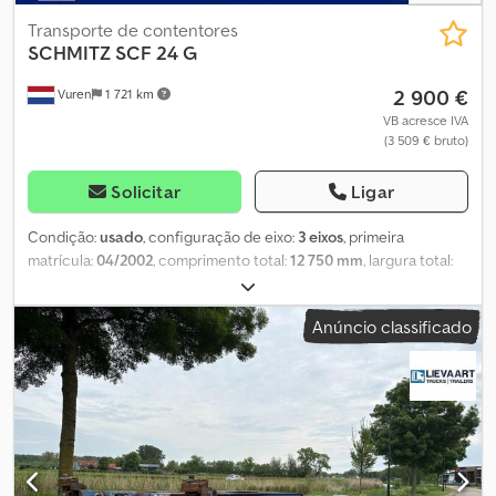
Transporte de contentores
SCHMITZ
SCF 24 G
2 900 €
Vuren
1 721 km
VB acresce IVA
(3 509 € bruto)
Solicitar
Ligar
Condição:
usado
, configuração de eixo:
3 eixos
, primeira
matrícula:
04/2002
, comprimento total:
12 750 mm
, largura total:
2 550 mm
, altura total:
1 400 mm
, suspensão:
ar
, tamanho do
pneu:
385/65R22,5
, cor:
outro
, Ano de fabrico:
2002
, Equipamento:
Anúncio classificado
ABS
, = Outras opções e acessórios = - EBS = Observações =
Número de eixos: 3, Peso próprio: 5400 kg, Peso bruto: 39000 kg,
Tipo de chassi: Chassi completo, Material do chassi: Aço, Tamanho
do pino de engate: 2 polegadas, Tipo de suspensão: Suspensão
pneumática, ABS, EBS, Ano de fabricação da carroceria: 2002,
Tipo de eixo: MERCEDES-BENZ = Informações adicionais =
Informações gerais Cabine: Diurna Matrícula: KLEYN1 Sistema de
transmissão Tipo de combustível: Diesel Transmissão Tipo de