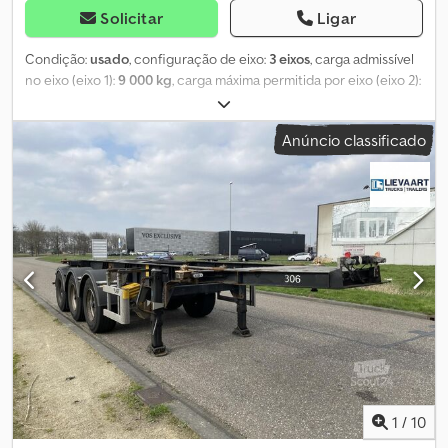
Solicitar
Ligar
Condição:
usado
, configuração de eixo:
3 eixos
, carga admissível
no eixo (eixo 1):
9 000 kg
, carga máxima permitida por eixo (eixo 2):
9 000 kg
, carga máxima admissível no eixo (eixo 3):
9 000 kg
,
primeira matrícula:
09/2007
, comprimento total:
9 290 mm
,
Anúncio classificado
largura total:
2 470 mm
, suspensão:
ar
, tamanho do pneu:
385/65
,
estado dos pneus:
40 percentagem
, distância entre eixos:
7 460
mm
, cor:
outro
, Ano de fabrico:
2007
, Equipamento:
ABS
, = Mais
opções e acessórios = - ADR - Eixos BPW - Suspensão
pneumática - Travões de tambor = Mais informações = Medida
dos pneus: 385/65 Dwjdjztrggjpfx Adhea Travões: Travões de
tambor Eixo traseiro 1: Eixo elevatório; Carga máxima por eixo:
9.000 kg; Perfil do pneu: 40% Eixo traseiro 2: Carga máxima por
eixo: 9.000 kg; Perfil do pneu: 40% Eixo traseiro 3: Carga máxima
por eixo: 9.000 kg Peso em vazio: 3.983 kg Carga útil: 37.017 kg
Peso bruto: 41.000 kg Matrícula: OJ-15-YP
1
/
10