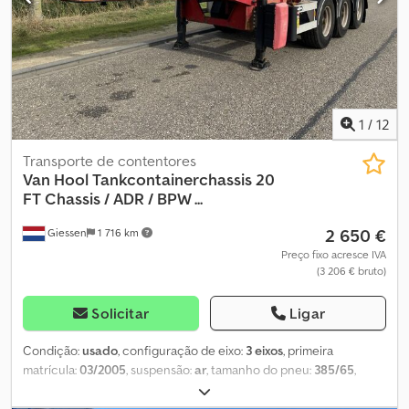
1
/
12
Transporte de contentores
Van Hool
Tankcontainerchassis 20
FT Chassis / ADR / BPW ...
2 650 €
Giessen
1 716 km
Preço fixo acresce IVA
(3 206 € bruto)
Solicitar
Ligar
Condição:
usado
, configuração de eixo:
3 eixos
, primeira
matrícula:
03/2005
, suspensão:
ar
, tamanho do pneu:
385/65
,
estado dos pneus:
30 percentagem
, cor:
outro
, Ano de fabrico:
2005
, Equipamento:
ABS
, = Outras opções e acessórios = -