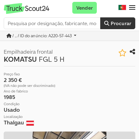
Vender
Procurar
/ ... / ID do anúncio: A220-57-443
Empilhadeira frontal
KOMATSU
FGL 5 H
Preço fixo
2 350 €
(IVA não pode ser discriminado)
Ano de fabrico
1985
Condição
Usado
Localização
Thalgau