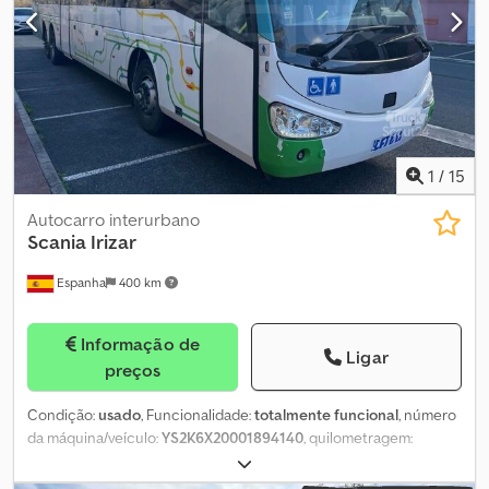
Espanha; assim, em caso de venda em Itália, os procedimentos de
nacionalização e matrícula ficarão a cargo do comprador. O
veículo está disponível pelo preço Compra Imediata ou é possível
enviar a sua proposta e iniciar uma negociação. Djdpfx
Ahszfpppsyjwa
1
/
15
Autocarro interurbano
Scania
Irizar
Espanha
400 km
Informação de
Ligar
preços
Condição:
usado
, Funcionalidade:
totalmente funcional
, número
da máquina/veículo:
YS2K6X20001894140
, quilometragem:
1 127 017 km
, potência:
302 kW (410,61 cv)
, primeira matrícula:
06/2015
, tipo de combustível:
diesel
, número de lugares:
68
,