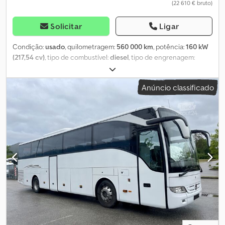
(22 610 € bruto)
Solicitar
Ligar
Condição:
usado
, quilometragem:
560 000 km
, potência:
160 kW
(217,54 cv)
, tipo de combustível:
diesel
, tipo de engrenagem:
mecânico
, primeira matrícula:
02/2012
, classe de emissão:
Euro 5
,
cor:
prateado
, travões:
retardador
, número de lugares:
32
, Ano de
Anúncio classificado
fabrico:
2012
, Equipamento:
ABS, aquecedor estacionário, ar
condicionado, programa eletrónico de estabilidade (ESP)
,
Iveco Kapena Tema 100, 1.º proprietário, veículo alemão, 32 lugares
/ 4 lugares para cadeiras de rodas, caixa de velocidades manual, ar
condicionado, Euro 5, porta elétrica, acessível a pessoas com
deficiência (elevador). Possibilidade de troca e retoma.
Wulmstorfer Str. 70, DE-21629 Neu Wulmstorf Preço líquido: 19.000
€ Convidamos a verificar pessoalmente as condições estéticas e
técnicas no local. Ajudamos com a exportação: confirmação
original dos dados para homologação no país de destino,
declaração do fornecedor, elaboração dos documentos de
exportação e, se necessário, matrícula alfandegária. - Uma visita e
um test drive podem ser agendados a qualquer momento,