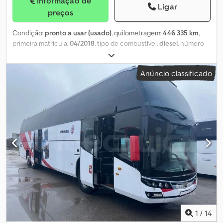
Informação de
Ligar
preços
Condição:
pronto a usar (usado)
, quilometragem:
446 335 km
,
primeira matrícula:
04/2018
, tipo de combustível:
diesel
, número
de lugares:
55
, configuração de eixo:
2 eixos
, classe de emissão:
Euro 6
, cor:
cinzento
, travões:
retardador
, tamanho do pneu:
Anúncio classificado
295/80 R22.5
, Ano de fabrico:
2018
, número da máquina/veículo:
VNE7256RX00002134
, Equipamento:
ABS, aquecedor
estacionário, ar condicionado
, O veículo é vendido sem
indicadores de percurso; informa-se sobre intervenção de
repintura no lado direito. O veículo está equipado com uma casa
de banho (WC) interna, embora este acessório não conste no
documento de circulação. O veículo está disponível pelo preço
de Compra Imediata ou é possível enviar a sua proposta e iniciar
uma negociação. Dwodpfx Ahjzgwafoyea
1
/
14