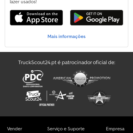
preço de Compra Imediata, ou é possível enviar a sua proposta e
lazer usados!
iniciar uma negociação.
Mais informações
TruckScout24.pt é patrocinador oficial de:
Vender
Serviço e Suporte
Empresa