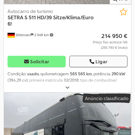
Autocarro de turismo
SETRA
S 511 HD/39 Sitze/Klima/Euro
6!
214 950 €
Sittensen
2 049 km
Preço fixo acresce IVA
(255 790 € bruto)
Solicitar
Ligar
Condição:
usado
, quilometragem:
565 565 km
, potência:
290 kW
(394,29 cv)
, primeira matrícula:
02/2018
, tipo de combustível:
diesel
, número de lugares:
39
, tipo de engrenagem:
automático
,
próxima inspeção (TÜV):
08/2026
, classe de emissão:
Euro 6
,
Anúncio classificado
travões:
retardador
, Equipamento:
ABS, aquecedor
estacionário, ar condicionado, casa de banho, cozinha a
bordo, programa eletrónico de estabilidade (ESP), sistema de
navegação
, selo ambiental verde, motor Euro 6, tipo de
transmissão automática, direção assistida, ABS, ASR, sistema de
elevação e descida, fecho centralizado, retardador, cruise