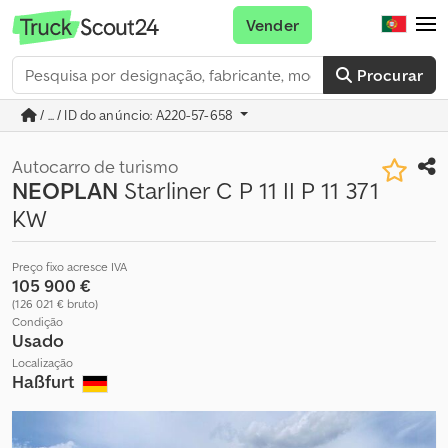
Vender
Procurar
/ ... / ID do anúncio: A220-57-658
Autocarro de turismo
NEOPLAN
Starliner C P 11 II P 11 371
KW
Preço fixo acresce IVA
105 900 €
(126 021 € bruto)
Condição
Usado
Localização
Haßfurt