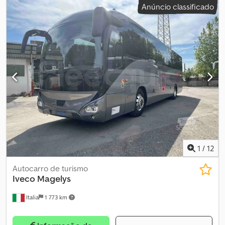
Anúncio classificado
classe de emissão:
Euro 6
, cor:
branco
, tamanho do pneu:
315/80
R22.5
, Ano de fabrico:
2015
, Equipamento:
ABS, ar condicionado,
controlo de velocidade de cruzeiro
, Pneus usados com mais de
metade da vida útil remanescente, de marca premium.
Informamos que os documentos deste veículo são de origem
estrangeira, pelo que, em caso de venda em Itália, os
procedimentos de nacionalização e matrícula serão da
responsabilidade do comprador. O veículo está disponível pelo
preço de Compra Já ou é possível enviar a sua proposta e iniciar
uma negociação. Dedpfx Aoyn Rqujhyowa
1
/
12
Autocarro de turismo
Iveco
Magelys
Italia
1 773 km