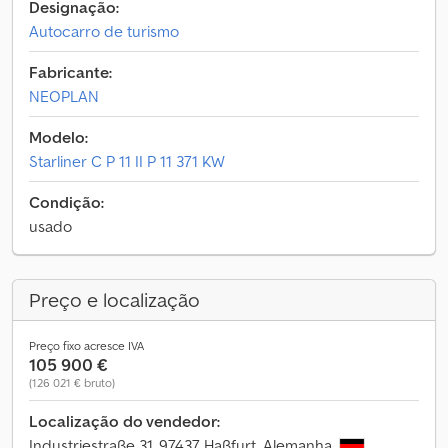
Designação:
Autocarro de turismo
Fabricante:
NEOPLAN
Modelo:
Starliner C P 11 II P 11 371 KW
Condição:
usado
Preço e localização
Preço fixo acresce IVA
105 900 €
(126 021 € bruto)
Localização do vendedor:
Industriestraße 31, 97437 Haßfurt, Alemanha