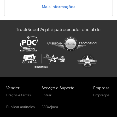
necessidades ou ao seu orçamento. Todas as informações são
Mais informações
fornecidas sem garantia. Reservamo-nos o direito de corrigir
erros, alterações e erros de digitação. Horário de funcionamento
para visitar os autocarros usados: Segunda a sexta-feira: 08:30 -
12:00, 12:30 - 17:00. Falamos polaco (Agata). Falamos a sua língua:
TruckScout24.pt é patrocinador oficial de:
neerlandês, francês, inglês, espanhol, português, italiano, russo,
polaco e muito mais.
Vender
Serviço e Suporte
Empresa
Preços e tarifas
Entrar
Empregos
Publicar anúncios
FAQ/Ajuda