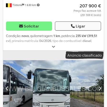
207 900 €
Tildonk
1 630 km
Preço fixo acresce IVA
(251 559 € bruto)
Solicitar
Ligar
Condição:
novo
, quilometragem:
1 km
, potência:
235 kW (319,51
cv)
, primeira matrícula:
04/2026
, tipo de combustível:
diesel
,
número de lugares:
57
, tipo de engrenagem:
automático
, classe
de emissão:
Euro 6
, cor:
outro
, travões:
retardador
, comprimento
Anúncio classificado
total:
12 100 mm
, altura total:
3 500 mm
, Ano de fabrico:
2026
,
Equipamento:
ABS, ar condicionado, controlo de velocidade de
cruzeiro
, = Outras opções e acessórios = Outros - Webasto
Outros Dodeyz Aidepfx Ahuswa - Ar condicionado = Mais
informações = Danos: nenhum = Informações da empresa =
Somos uma empresa internacional com sede na Bélgica, nos
arredores de Bruxelas (+/-20 km). A Belgian Bus Sales é o seu
parceiro ideal para a compra e venda de autocarros usados e
dispõe de um amplo parque de estacionamento que serve como
área de exposição. Temos sempre em stock um grande número
de autocarros de todas as marcas, capacidades, modelos e em