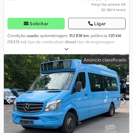
Preço fixo acresce IVA
(52 360 € bruto)
Solicitar
Ligar
Condição:
usado
, quilometragem:
312 836 km
, potência:
120 kW
(163,15 cv)
, tipo de combustível:
diesel
, tipo de engrenagem:
automático
, primeira matrícula:
01/2019
, classe de emissão:
Euro
6
, cor:
azul
, travões:
retardador
, número de lugares:
14
, Ano de
Anúncio classificado
fabrico:
2019
, Equipamento:
ABS, aquecedor estacionário, ar
condicionado, programa eletrónico de estabilidade (ESP)
,
Mercedes-Benz Sprinter 516 CDI City 45, primeiro proprietário,
veículo alemão, 14 lugares sentados/9 lugares em pé, transmissão
automática, ar condicionado de grande capacidade, retardador,
Euro 6c, porta elétrica. Dcjdpfx Aszg Sinobzsk Possibilidade de
troca e aceitação de veículo usado como parte do pagamento.
Preço líquido: 49.000 € Convidamo-lo a verificar pessoalmente as
condições óticas e técnicas no local. Oferecemos apoio na
exportação: confirmação original dos dados para homologação
no país de destino, declaração do fornecedor, elaboração dos
documentos de exportação e, se necessário, matrícula