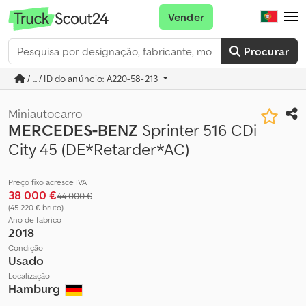
Vender
Procurar
/ ... / ID do anúncio: A220-58-213
Miniautocarro
MERCEDES-BENZ
Sprinter 516 CDi
City 45 (DE*Retarder*AC)
Preço fixo acresce IVA
38 000 €
44 000 €
(45 220 € bruto)
Ano de fabrico
2018
Condição
Usado
Localização
Hamburg