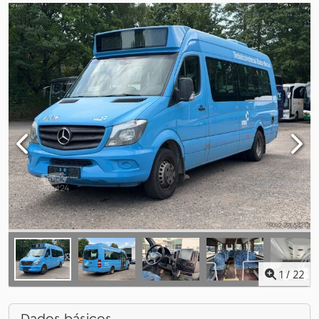
1
/
22
Dados básicos