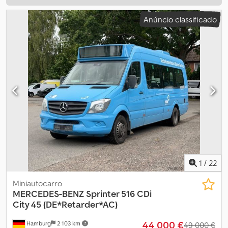
Anúncio classificado
1
/
22
Miniautocarro
MERCEDES-BENZ
Sprinter 516 CDi
City 45 (DE*Retarder*AC)
44 000 €
Hamburg
2 103 km
49 000 €