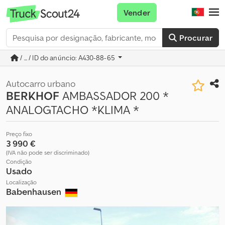
Vender
Procurar
/ ... / ID do anúncio: A430-88-65
Autocarro urbano
BERKHOF
AMBASSADOR 200 *
ANALOGTACHO *KLIMA *
Preço fixo
3 990 €
(IVA não pode ser discriminado)
Condição
Usado
Localização
Babenhausen