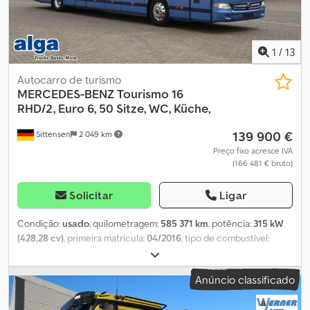
1
/
13
Autocarro de turismo
MERCEDES-BENZ
Tourismo 16
RHD/2, Euro 6, 50 Sitze, WC, Küche,
139 900 €
Sittensen
2 049 km
Preço fixo acresce IVA
(166 481 € bruto)
Solicitar
Ligar
Condição:
usado
, quilometragem:
585 371 km
, potência:
315 kW
(428,28 cv)
, primeira matrícula:
04/2016
, tipo de combustível:
diesel
, número de lugares:
50
, tipo de engrenagem:
semi-
automático
, próxima inspeção (TÜV):
05/2026
, classe de emissão:
Anúncio classificado
Euro 6
, cor:
azul
, travões:
retardador
, Equipamento:
ABS,
aquecedor estacionário, ar condicionado, casa de banho,