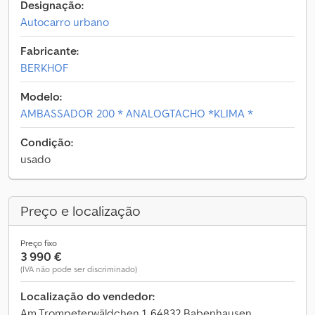
Designação:
Autocarro urbano
Fabricante:
BERKHOF
Modelo:
AMBASSADOR 200 * ANALOGTACHO *KLIMA *
Condição:
usado
Preço e localização
Preço fixo
3 990 €
(IVA não pode ser discriminado)
Localização do vendedor:
Am Trompeterwäldchen 1, 64832 Babenhausen,