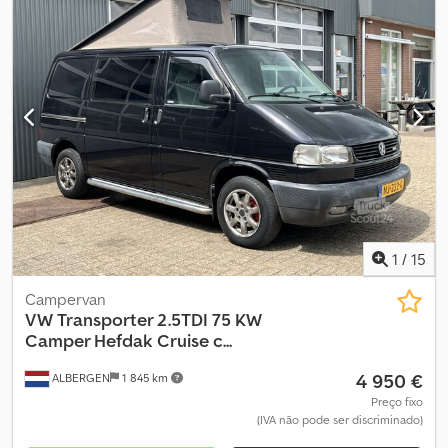
YS9YR1237BM016537
, Equipamento:
ABS, aquecedor
estacionário, ar condicionado
, Assinalamos ligeiros sinais de
desgaste visíveis nas fotos de detalhe; o banco do acompanhante
não permanece fechado. Note que este veículo, se adquirido
para exportação para Espanha, requer aprovação individual antes
do registo. O veículo está disponível ao preço de Compra
Imediata ou, em alternativa, pode enviar a sua proposta e iniciar
uma negociação. Dedpozfm Snjfx Akqsck
1
/
15
Campervan
VW
Transporter 2.5TDI 75 KW
Camper Hefdak Cruise c...
4 950 €
ALBERGEN
1 845 km
Preço fixo
(IVA não pode ser discriminado)