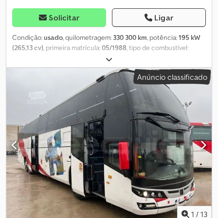
Solicitar
Ligar
Condição:
usado
, quilometragem:
330 300 km
, potência:
195 kW
(265,13 cv)
, primeira matrícula:
05/1988
, tipo de combustível:
gasolina
, cor:
preto
, tipo de engrenagem:
automático
,
Equipamento:
ABS, ar condicionado
, * Rádio Becker Europa *
Anúncio classificado
Bancos de couro * Ar condicionado * Automático Excelente
estado!! * Piloto automático * ABS * Direção assistida * Rodas de
liga leve Dcjdpfxjvhu Rus Akqok * Catalisador G-Kat * Pintura
original * Interior original * Ano de fabricação: 1988 * 8 cilindros --
--Número interno do veículo: 7954----Salvo erros e venda prévia.
Suporte via WhatsApp disponível! Em caso de dúvidas sobre o
veículo ou para mais informações, envie-nos uma mensagem pelo
WhatsApp. Whatsapp Whatsapp
1
/
13