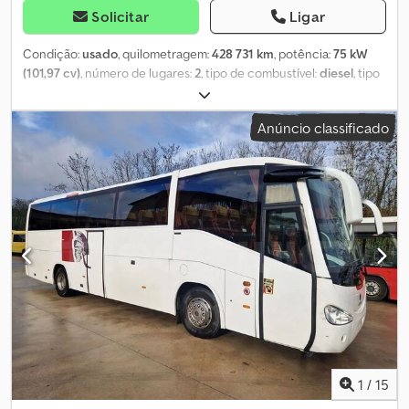
Solicitar
Ligar
Condição:
usado
, quilometragem:
428 731 km
, potência:
75 kW
(101,97 cv)
, número de lugares:
2
, tipo de combustível:
diesel
, tipo
de engrenagem:
mecânico
, cor:
preto
, primeira matrícula:
05/1999
, classe de emissão:
euro2
, número de proprietários
Anúncio classificado
anteriores:
1
, Ano de fabrico:
1999
, Equipamento:
acoplamento
de reboque, controlo de velocidade de cruzeiro, direção
assistida, faróis de nevoeiro, fecho centralizado, histórico
completo de manutenção
, = Opções e acessórios adicionais = -
Tomada de 12 volts - Vidros elétricos - Fecho centralizado com
controlo remoto - Faróis de nevoeiro - Rádio - Rádio com suporte
para MP3 = Mais informações = Informações gerais Número de
portas: 4 Ano do modelo: 2026 Informações técnicas Número de
cilindros: 5 Cilindrada do motor: 2.461 cc Transmissão: 5
velocidades, caixa manual Pesos Peso em vazio: 1.671 kg Carga útil:
1.009 kg Peso bruto: 2.680 kg Peso máximo de reboque: 1.820 kg
(700 kg sem travões) Dcodpfx Akey Tk U Eeqek Interior Cor do
interior: preto Estado Número de chaves: 2 (1 controlo remoto)
Segurança do produto Fabricante: Dani Autobedrijven B.V.
1
/
15
Ootmarsumseweg 110 7665SE ALBERGEN, NL