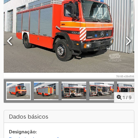
1
/
9
Dados básicos
Designação: