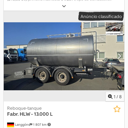
diesel
, peso total:
13 500 kg
, configuração de eixo:
2 eixos
,
travões:
retardador
, cor:
laranja
, tipo de engrenagem:
mecânico
,
Anúncio classificado
comprimento do espaço de carga:
6 350 mm
, largura do espaço
de carga:
2 550 mm
, Ano de fabrico:
2014
, Equipamento:
ABS, ar
condicionado, grua
, MERCEDES ATEGO 1324 Plataforma 6,35 m +
Grua + Equipamento de perfuração / 4x2 Importado / SEM
ACIDENTES EM BOM ESTADO! ? ANO DE FABRICAÇÃO: 2014 ?
QUILOMETRAGEM: 88.600 km EQUIPAMENTO: Crodpozpda Dsfx
Akbof ? ABS ? VIDROS ELÉTRICOS ? AR CONDICIONADO ?
DIREÇÃO HIDRÁULICA ? TACÓGRAFO ? RETARDER ÁREA DE
CARGA: 635 x 255 cm PESO TOTAL: 13.500 kg CAPACIDADE: 5.000
kg MEDIDA DOS PNEUS: 10R22,5 DISTÂNCIA ENTRE EIXOS: 475 cm
SUSPENSÃO: MOLAS GRUA: HIAB 144 B - DUO CONTACTO: * KUBA
- POLACO, INGLÊS, ALEMÃO, ITALIANO * SEBASTIAN - POLACO,
ALEMÃO, ITALIANO, ???? * LASZLO - HÚNGARO * COSTEL -
ROMENO (Fazemos toda a documentação para exportação,
1
/
8
incluindo número) * RADEK - ???? : 9843
Reboque-tanque
Fabr. HLW - 13.000 L
Langgöns
1 807 km