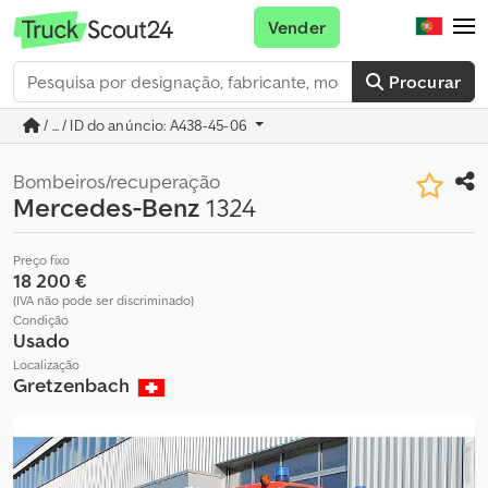
Vender
Procurar
/ ... / ID do anúncio: A438-45-06
Bombeiros/recuperação
Mercedes-Benz
1324
Preço fixo
18 200 €
(IVA não pode ser discriminado)
Condição
Usado
Localização
Gretzenbach