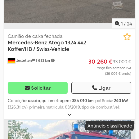
1
/
24
Camião de caixa fechada
Mercedes-Benz
Atego 1324 4x2
Koffer/HB / Swiss-Vehicle
30 260 €
Jestetten
1 633 km
33 000 €
Preço fixo acresce IVA
(36 009 € bruto)
Solicitar
Ligar
Condição:
usado
, quilometragem:
384 010 km
, potência:
240 kW
(326,31 cv)
, primeira matrícula:
03/2019
, tipo de combustível:
diesel
, peso em vazio:
7 550 kg
, peso máximo de carga:
5 950 kg
,
tamanho do pneu:
285 / 70 R 19.5 / 10mm
, configuração de eixo:
Anúncio classificado
4x2
, distância entre eixos:
5 400 mm
, próxima inspeção (TÜV):
02/2026
, cabina do condutor:
cabina diurna
, tipo de