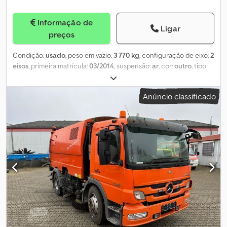
Informação de
Ligar
preços
Condição:
usado
, peso em vazio:
3 770 kg
, configuração de eixo:
2
eixos
, primeira matrícula:
03/2014
, suspensão:
ar
, cor:
outro
, tipo
de engrenagem:
outro
, cabina do condutor:
outro
, classe de
emissão:
nenhum
, Equipamento:
ABS
, Reboque tandem de dois
Anúncio classificado
eixos – Fabr.: HLW – Primeira matrícula: 12.03.2014 – Número de
eixos: 2 – Suspensão: a ar – Tipo de eixo: BPW-Eco-Plus – Travões:
de disco – Comprimento: 5650 mm – Largura: 2550 mm – Altura:
3320 mm – Peso em vazio: 3770 kg – Fabricante da estrutura: HLW
– Material do tanque: aço inoxidável – Volume total do tanque:
13000 L – Número de compartimentos do tanque: 1 – Defletores –
Isolado – Limpeza CIP. Cjdpezfpz Sofx Akbsrf