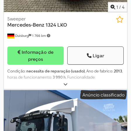
1
/
4
Sweeper
Mercedes-Benz
1324 LKO
Duisburg
1 766 km
Informação de
Ligar
preços
Condição:
necessita de reparação (usado)
, Ano de fabrico:
2013
,
horas de funcionamento:
3 990 h
, Funcionalidade:
funcionalidade limitada
, número da máquina/veículo:
81
,
quilometragem:
93 000 km
, potência:
176,52 kW (240,00 cv)
,
Anúncio classificado
primeira matrícula:
05/2013
, peso total:
13 000 kg
, tipo de
combustível:
diesel
, cor:
laranja
, configuração de eixo:
4x2
,
combustível:
diesel
, classe de emissão:
Euro 5
, A varredora sofreu
danos por incêndio na superestrutura do motor separado
(cabeçote). O cabeçote foi substituído, o motor está
funcionando. As mangueiras hidráulicas e os cabos elétricos