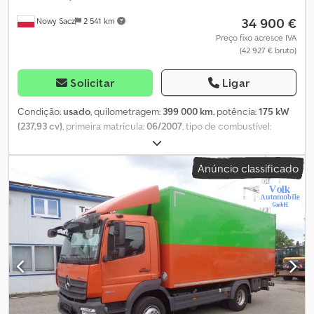
Transporte de veículos Registo de veículos Resgate e transporte
34 900 €
Nowy Sacz
2 541 km
de veículos ----A SUA EQUIPA VTS
Preço fixo acresce IVA
(42 927 € bruto)
Solicitar
Ligar
Condição:
usado
, quilometragem:
399 000 km
, potência:
175 kW
(237,93 cv)
, primeira matrícula:
06/2007
, tipo de combustível:
diesel
, peso total:
12 500 kg
, configuração de eixo:
2 eixos
, cor:
laranja
, tipo de engrenagem:
semi-automático
, comprimento do
Anúncio classificado
espaço de carga:
2 400 mm
, largura do espaço de carga:
2 050
mm
, altura do espaço de carga:
400 mm
, Ano de fabrico:
2007
,
Equipamento:
ABS
, MERCEDES UNIMOG 400 Basculante 2,40 m /
4x4! Importado / SEM ACIDENTES ANO DE FABRICAÇÃO: 2007
QUILOMETRAGEM: 399.000 km EQUIPAMENTOS: - ABS - Fecho
centralizado - Vidros elétricos - Direção assistida Cedpfswl Txqex
Akbjrf - Tacógrafo CAPACIDADE DE CARGA: 6.000 kg PESO
BRUTO TOTAL: 12.500 kg DIMENSÃO DOS PNEUS: 385/65R22,5
SUSPENSÃO: Mola TEL: TEL: KUBA – POLONÊS, INGLÊS, ALEMÃO,
ITALIANO SEBASTIAN – POLONÊS, ALEMÃO, ITALIANO, ?????