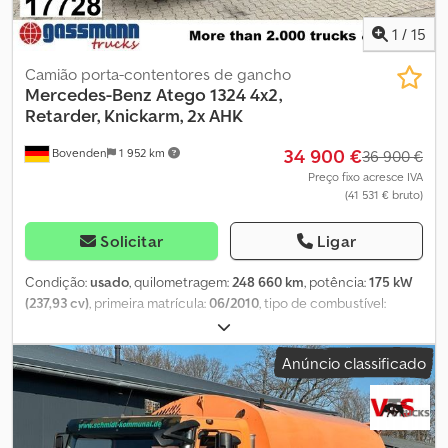
1
/
15
Camião porta-contentores de gancho
Mercedes-Benz
Atego 1324 4x2,
Retarder, Knickarm, 2x AHK
34 900 €
Bovenden
1 952 km
36 900 €
Preço fixo acresce IVA
(41 531 € bruto)
Solicitar
Ligar
Condição:
usado
, quilometragem:
248 660 km
, potência:
175 kW
(237,93 cv)
, primeira matrícula:
06/2010
, tipo de combustível:
diesel
, peso em vazio:
6 500 kg
, peso máximo de carga:
7 000 kg
,
peso total:
13 500 kg
, tamanho do pneu:
285/70R19.5
,
Anúncio classificado
configuração de eixo:
4x2
, distância entre eixos:
4 100 mm
,
próxima inspeção (TÜV):
01/2027
, travões:
retardador
, cor:
branco
, cabina do condutor:
cabina diurna
, tipo de engrenagem:
mecânico
, classe de emissão:
Euro 5
, suspensão:
aço
, número de