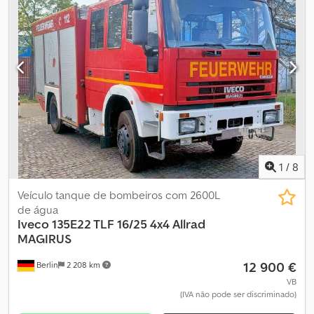
engrenagem:
automático
, classe de emissão:
Euro 6
, suspensão:
ar
, número de lugares:
2
, comprimento total:
10 500 mm
, largura
total:
25 500 mm
, altura total:
33 000 mm
, dimensão do pneu
dianteiro:
285 / 70 R 19.5 / 10mm
, peso operacional:
13 500 kg
,
Equipamento:
ar condicionado
,
1
/
8
Veículo tanque de bombeiros com 2600L
de água
Iveco
135E22 TLF 16/25 4x4 Allrad
MAGIRUS
12 900 €
Berlin
2 208 km
VB
(IVA não pode ser discriminado)