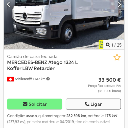
ainda precisam ser substituídos. Csdpfx Aksvgbpzsberf
1
/
25
Camião de caixa fechada
MERCEDES-BENZ
Atego 1324 L
Koffer LBW Retarder
33 500 €
Schlieren
1 612 km
Preço fixo acresce IVA
(36 214 € bruto)
Solicitar
Ligar
Condição:
usado
, quilometragem:
282 398 km
, potência:
175 kW
(237,93 cv)
, primeira matrícula:
04/2019
, tipo de combustível:
diesel
, peso total:
13 500 kg
, configuração de eixo:
2 eixos
,