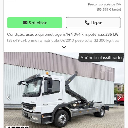
Preço fixo acresce IVA
(56 299 € bruto)
Solicitar
Ligar
Condição:
usado
, quilometragem:
144 344 km
, potência:
285 kW
(387,49 cv)
, primeira matrícula:
07/2013
, peso total:
32 300 kg
, tipo
de combustível:
diesel
, configuração de eixo:
4x4
, peso
operacional:
12 500 kg
, peso máximo de carga:
5 740 kg
, peso em
Anúncio classificado
vazio:
6 760 kg
, tamanho do pneu:
315 / 80 R 22.5 / 11mm
, próxima
inspeção (TÜV):
03/2023
, cabina do condutor:
cabina diurna
, tipo
de engrenagem:
semi-automático
, classe de emissão:
Euro 5
,
suspensão:
aço
, largura total:
25 500 mm
, dimensão do pneu
dianteiro:
315 / 80 R 22.5 / 11mm
, número de lugares:
2
,
Equipamento:
ar condicionado
,