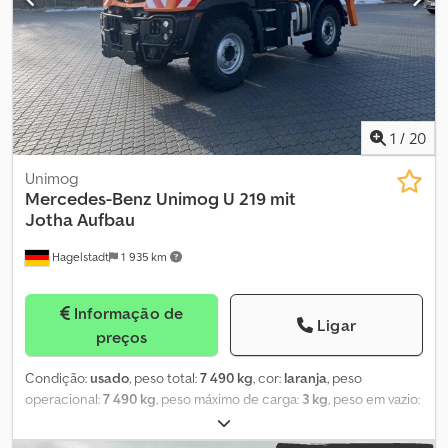
1
/
20
Unimog
Mercedes-Benz
Unimog U 219 mit
Jotha Aufbau
Hagelstadt
1 935 km
Informação de
Ligar
preços
Condição:
usado
, peso total:
7 490 kg
, cor:
laranja
, peso
operacional:
7 490 kg
, peso máximo de carga:
3 kg
, peso em vazio:
4 400 kg
, Ano de fabrico:
2023
, comprimento total:
498 mm
,
velocidade máxima:
90 km/h
, Equipamento:
ar condicionado
,