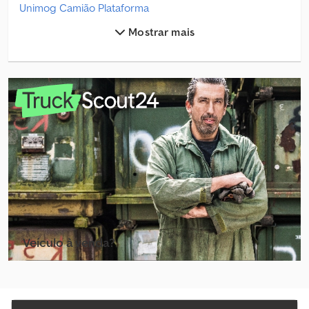
Unimog Camião Plataforma
Mostrar mais
Unimog Chassis
Unimog Gruas Móveis
Unimog Maquinaria Agrícola
Unimog Maquinário De Construção
Unimog Outras Grades
Unimog Outro Equipamento
Unimog Outros
Unimog Plataforma De Trabalho
Veículo à venda?
Unimog Serviço De Varredor/Rodoviário
Criar anúncio
Unimog Tipper