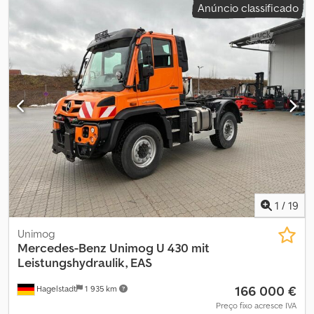
Anúncio classificado
Primeiro registo: 11.07.2023_____Mercedes Benz Unimog veículo
de demonstração do ano de fabrico 2023 com aprox. 200 horas
de funcionamento e cerca de 5000 quilómetros. Equipamento:
motor de 4 cilindros com 190 cv, Euro 6, distância entre eixos de
2800 mm, placa frontal para montagem de equipamentos
tamanho 3, ar condicionado, caixa automática EAS, cilindro
basculante, hidráulica de 4 vias, alívio para lâmina de neve,
tacógrafo VDO, pára-brisas dianteiro aquecido, tomada de força
dianteira, plataforma de carga 2200x2075x400, homologação
como tractor, câmara de marcha-atrás, direção assistida de
conforto, tomada de reboque 12V 13 pinos, tomada de reboque
ABS 24V 7 pinos, tomada dianteira 24V 7 pinos, tomada de
dispositivos 32 pinos, carroçaria Jotha CombiCon 4015U. Mais
detalhes sob consulta. Local de armazenamento: 93095
1
/
19
Hagelstadt. Dkedpovz Rrhjfx Amtsr
Unimog
Mercedes-Benz
Unimog U 430 mit
Leistungshydraulik, EAS
166 000 €
Hagelstadt
1 935 km
Preço fixo acresce IVA