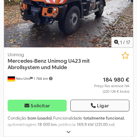
matrícula histórica. Travões, todos os óleos e lubrificantes novos.
Próxima inspeção técnica em junho de 2027. Preço negociável:
25.000 €. Dkedpfx Amszkl Sqetor
1
/
17
Unimog
Mercedes-Benz
Unimog U423 mit
Abrollsystem und Mulde
184 980 €
Neu-Ulm
1 766 km
Preço fixo acresce IVA
(220 126 € bruto)
Solicitar
Ligar
Condição:
bom (usado)
, Funcionalidade:
totalmente funcional
,
quilometragem:
18 000 km
, potência:
169,9 kW (231,00 cv)
,
primeira matrícula:
08/2023
, tipo de combustível:
diesel
, cor: