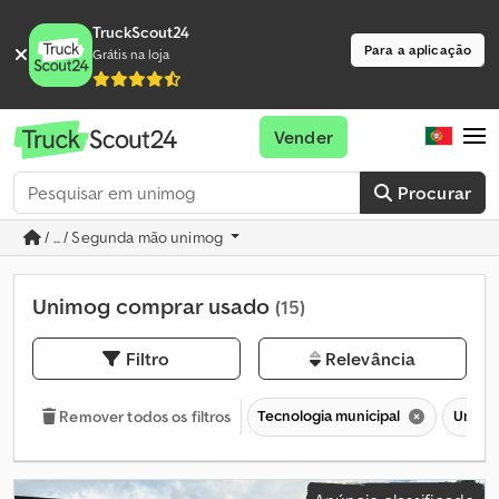
TruckScout24
Para a aplicação
Grátis na loja
Vender
Procurar
/ ... / Segunda mão unimog
Unimog comprar usado
(15)
Filtro
Relevância
Tecnologia municipal
Unim
Remover todos os filtros