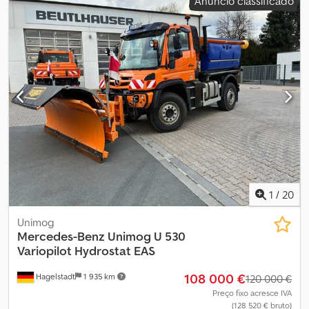
Anúncio classificado
1
/
20
Unimog
Mercedes-Benz
Unimog U 530
Variopilot Hydrostat EAS
108 000 €
Hagelstadt
1 935 km
120 000 €
Preço fixo acresce IVA
(128 520 € bruto)