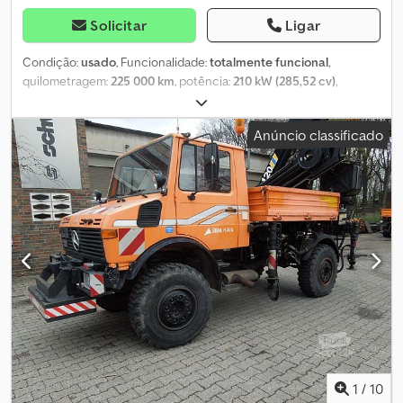
Solicitar
Ligar
Condição:
usado
, Funcionalidade:
totalmente funcional
,
quilometragem:
225 000 km
, potência:
210 kW (285,52 cv)
,
primeira matrícula:
09/2025
, tipo de combustível:
diesel
, cor:
laranja
, configuração de eixo:
4x4
, Ano de fabrico:
2011
, horas de
Anúncio classificado
funcionamento:
11 425 h
, número da máquina/veículo:
WDB4052011V227950
, Equipamento:
acoplamento de reboque,
ar condicionado, bloqueio do diferencial, controlo de
velocidade de cruzeiro, faróis adicionais, hidráulica, tração
integral
, Equipamento: C50 VarioPilot (direção reversível
direita/esquerda) J28 Tacógrafo CE, digital, com função adicional
de escrita MQ8 Motor diesel Mercedes-Benz 6 cilindros
OM906LA, 210kW (286CV) MS5 BlueTec 5 (Euro 5) M74 Sistema de
limpeza rápida do radiador Clean-Fix N05 Tomada de força do
motor traseira (com flange) N08 Tomada de força do motor incl.
tomada frontal G33 Propulsão hidrostática com motor de
deslocamento variável (SN) A52 Bloqueio do diferencial no eixo
dianteiro D12 Placa frontal de acoplamento EN15432, tipo F1c D50
Equipamento de montagem traseira C67 Depósito de
1
/
10
combustível ampliado C87 Tubo de escape para cima Q94 Engate