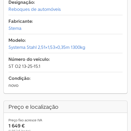
Designação:
Reboques de automóveis
Fabricante:
Stema
Modelo:
Systema Stahl 2,51×1,53×0,35m 1300kg
Número do veículo:
ST O2 13-25-15.1
Condição:
novo
Preço e localização
Preço fixo acresce IVA
1 649 €
(1 962 € bruto)