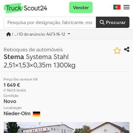
Vender
Procurar
/ ... / ID do anúncio: A473-16-12
Reboques de automóveis
Stema
Systema Stahl
2,51×1,53×0,35m 1300kg
Preço fixo acresce IVA
1 649 €
(1 962 € bruto)
Condição
Novo
Localização
Nieder-Olm