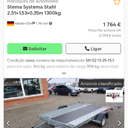
Reboques de automóveis
Stema
Systema Stahl
2,51×1,53×0,35m 1300kg
1 764 €
Nieder-Olm
1 741 km
Preço fixo acresce IVA
(2 099 € bruto)
Solicitar
Ligar
Condição:
novo
, número da máquina/veículo:
SH O2 13-25-15.1
,
peso em vazio:
344 kg
, peso máximo de carga:
956 kg
, peso total:
1 300 kg
, configuração de eixo:
1 eixo
, comprimento do espaço
de carga:
2 510 mm
, largura do espaço de carga:
1 530 mm
, altura
Anúncio classificado
do espaço de carga:
345 mm
, Guarda-lamas, corrimãos e afins -
Guarda-lamas em chapa de aço com revestimento Galvalume
(revestimento de alumínio-zinco), de parede dupla - Com
proteção anticorrosiva de alta qualidade e longa durabilidade -
Com robustos fechos de alavanca angular - Guarda-lamas
rebatíveis e removíveis em todos os lados - Altura de 34,5 cm -
Dobradiças estáveis e duráveis Opções de fixação para lonas e
redes - Botões de fixação instalados para prender lonas e redes