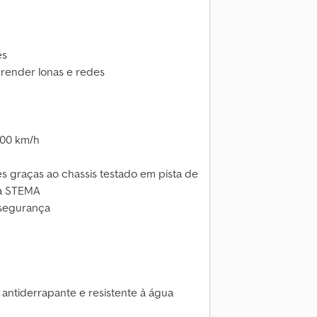
es
prender lonas e redes
100 km/h
es graças ao chassis testado em pista de
ça STEMA
 segurança
 antiderrapante e resistente à água