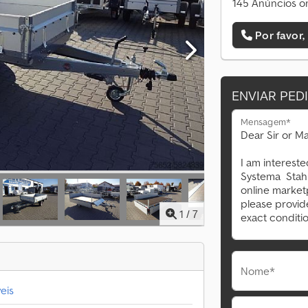
145 Anúncios on
Por favor,
ENVIAR PED
Mensagem*
1
/
7
Nome*
eis