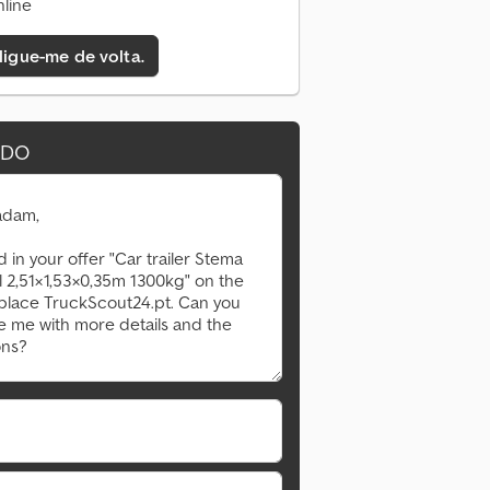
line
 ligue-me de volta.
IDO