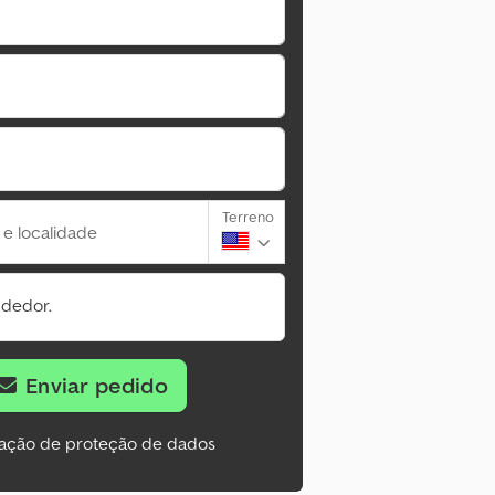
Terreno
 e localidade
ndedor.
Enviar pedido
ação de proteção de dados