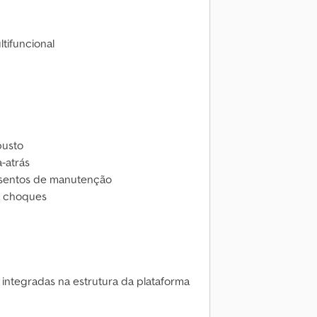
tifuncional
busto
-atrás
isentos de manutenção
 a choques
 integradas na estrutura da plataforma