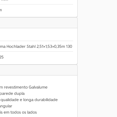
m
ma Hochlader Stahl 2,51×1,53×0,35m 130
25
m revestimento Galvalume
e parede dupla
 qualidade e longa durabilidade
angular
is em todos os lados