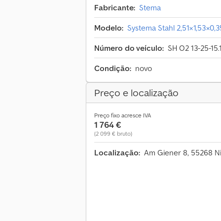
Fabricante:
Stema
Modelo:
Systema Stahl 2,51×1,53×0,
Número do veículo:
SH O2 13-25-15.
Condição:
novo
Preço e localização
Preço fixo acresce IVA
1 764 €
(2 099 € bruto)
Localização:
Am Giener 8, 55268 N