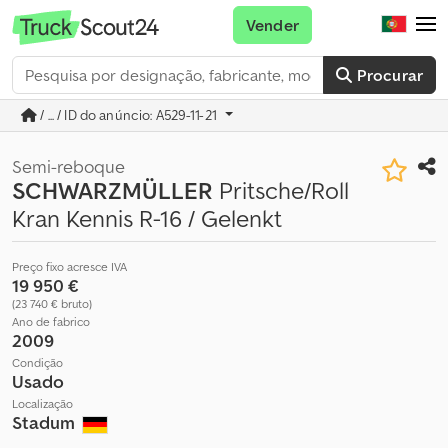
Vender
Procurar
/ ... / ID do anúncio: A529-11-21
Semi-reboque
SCHWARZMÜLLER
Pritsche/Roll
Kran Kennis R-16 / Gelenkt
Preço fixo acresce IVA
19 950 €
(23 740 € bruto)
Ano de fabrico
2009
Condição
Usado
Localização
Stadum