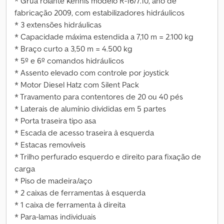
* Grua rolante Kennis modelo R-16/7.10, ano de
fabricação 2009, com estabilizadores hidráulicos
* 3 extensões hidráulicas
* Capacidade máxima estendida a 7,10 m = 2.100 kg
* Braço curto a 3,50 m = 4.500 kg
* 5º e 6º comandos hidráulicos
* Assento elevado com controle por joystick
* Motor Diesel Hatz com Silent Pack
* Travamento para contentores de 20 ou 40 pés
* Laterais de alumínio divididas em 5 partes
* Porta traseira tipo asa
* Escada de acesso traseira à esquerda
* Estacas removíveis
* Trilho perfurado esquerdo e direito para fixação de
carga
* Piso de madeira/aço
* 2 caixas de ferramentas à esquerda
* 1 caixa de ferramenta à direita
* Para-lamas individuais