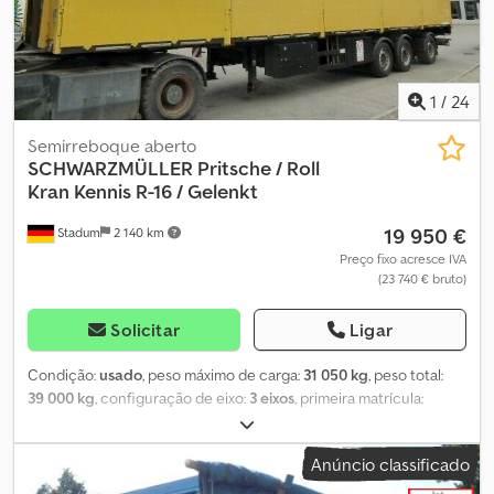
1
/
24
Semirreboque aberto
SCHWARZMÜLLER
Pritsche / Roll
Kran Kennis R-16 / Gelenkt
19 950 €
Stadum
2 140 km
Preço fixo acresce IVA
(23 740 € bruto)
Solicitar
Ligar
Condição:
usado
, peso máximo de carga:
31 050 kg
, peso total:
39 000 kg
, configuração de eixo:
3 eixos
, primeira matrícula:
02/2009
, comprimento do espaço de carga:
13 500 mm
, largura
do espaço de carga:
2 480 mm
, altura do espaço de carga:
1 000
Anúncio classificado
mm
, Ano de fabrico:
2009
, Reboque plataforma Schwarzmüller
com guindaste rolante Kennis Tipo 16.000 com suportes