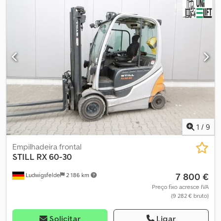
Ai Ujkr
1
/
9
Empilhadeira frontal
STILL
RX 60-30
7 800 €
Ludwigsfelde
2 186 km
Preço fixo acresce IVA
(9 282 € bruto)
Solicitar
Ligar