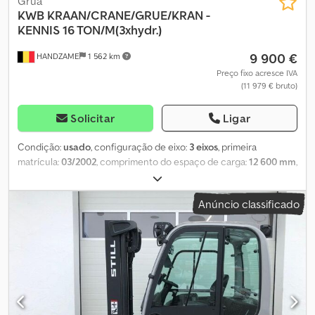
Grua
KWB
KRAAN/CRANE/GRUE/KRAN -
KENNIS 16 TON/M(3xhydr.)
9 900 €
HANDZAME
1 562 km
Preço fixo acresce IVA
(11 979 € bruto)
Solicitar
Ligar
Condição:
usado
, configuração de eixo:
3 eixos
, primeira
matrícula:
03/2002
, comprimento do espaço de carga:
12 600 mm
,
largura do espaço de carga:
2 500 mm
, altura do espaço de
carga:
800 mm
, suspensão:
ar
, tamanho do pneu:
385 65 R 22.6
,
Anúncio classificado
distância entre eixos:
2 050 mm
, Ano de fabrico:
2002
,
Equipamento:
grua
, Trem de força Tração: roda Configuração dos
eixos Suspensão: suspensão pneumática Eixo traseiro 1: medida
do pneu: 385 65 R 22.6 Eixo traseiro 2: medida do pneu: 385 65 R
22.5; Direcional Eixo traseiro 3: medida do pneu: 385 65 R 22.5;
Direcional Dksdouc E Tdjpfx Ai Ujr Pesos Peso em vazio: 12.315 kg
Carga útil: 26.685 kg Peso bruto total: 39.000 kg Funcional Mastro:
telescópico (3 seções) Marca da carroceria: LEGRAS 16.000 - R