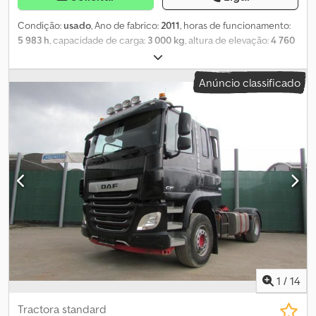
Condição:
usado
, Ano de fabrico:
2011
, horas de funcionamento:
5 983 h
, capacidade de carga:
3 000 kg
, altura de elevação:
4 760
mm
, tipo de combustível:
elétrico
, tipo de mastro:
triplex
, altura de
construção:
2 270 mm
, dimensão do pneu dianteiro:
23 x 10 - 12
Anúncio classificado
(30%)
, tamanho do pneu traseiro:
18 x 7 - 8 (40%)
, peso em vazio:
5 589 kg
, comprimento total:
2 500 mm
, primeira matrícula:
01/2011
, peso máximo de carga:
3 000 kg
, tamanho do pneu:
Superelastik SE 18 x 7 - 8 (40%) 23 x 10 - 12 (30%)
, Equipamento:
tomada de força dianteira
, 3ª válvula (terceira válvula) Farol de
trabalho dianteiro Farol de trabalho traseiro Cobertura de teto
(protegido contra intempéries) Vidro dianteiro Aquecimento
Controle por impulso eletrônico Deslocamento lateral (side shift)
Mais de 200 empilhadores no nosso site! unilift(dot)de &lt Dsdpfev
Tk Awox Ai Uskr
1
/
14
Tractora standard