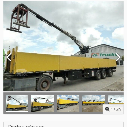
1
/
24
Dados básicos