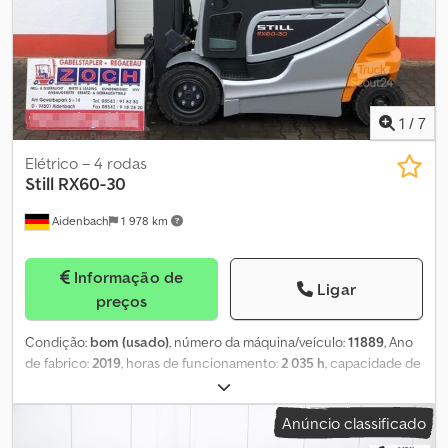
1
/
7
Elétrico – 4 rodas
Still
RX60-30
Aidenbach
1 978 km
Informação de
Ligar
preços
Condição:
bom (usado)
, número da máquina/veículo:
11889
, Ano
de fabrico:
2019
, horas de funcionamento:
2 035 h
, capacidade de
carga:
3 000 kg
, altura de elevação:
4 890 mm
, elevação livre:
1 500 mm
, altura de construção:
2 270 mm
, dimensão do pneu
Anúncio classificado
dianteiro:
23x10-12
, tamanho do pneu traseiro:
18x7-8
, peso total:
4 019 kg
, tipo de motor: Elétrico, fabricante: Still Djdpsw Ayquefx