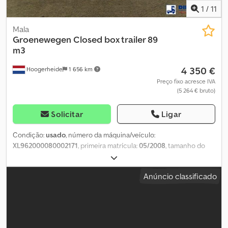
1
/
11
Mala
Groenewegen
Closed box trailer 89
m3
4 350 €
Hoogerheide
1 656 km
Preço fixo acresce IVA
(5 264 € bruto)
Solicitar
Ligar
Condição:
usado
, número da máquina/veículo:
XL962000080002171
, primeira matrícula:
05/2008
, tamanho do
pneu:
385/65 R22.5
, configuração de eixo:
2 eixos
, cor:
outro
,
suspensão:
ar
, comprimento total:
13 900 mm
, largura total:
2 550
Anúncio classificado
mm
, altura total:
4 000 mm
, comprimento do espaço de carga:
13 580 mm
, largura do espaço de carga:
2 480 mm
, altura do
espaço de carga:
2 670 mm
, Ano de fabrico:
2008
, Estrutura Altura
da mesa: 120 cm Caixa fechada: ✓ Chassi Diâmetro do pino de
engate / quinta roda: 2 polegadas Tanque Combustível: ✓ = Mais