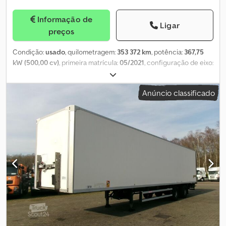
Informação de
Ligar
preços
Condição:
usado
, quilometragem:
353 372 km
, potência:
367,75
kW (500,00 cv)
, primeira matrícula:
05/2021
, configuração de eixo:
4x2
, classe de emissão:
Euro 6
, Ano de fabrico:
2021
, Trator de
estrada Ford F-MAX 500 eixos 4x2; 500 cv; euro 6; Caixa
Anúncio classificado
automática + retarder; Ar condicionado, rádio, vidros elétricos,
navegação, frigorífico; Cabina-cama; Spoilers, saias laterais; Dois
depósitos de combustível 600 l + 450 l; Suspensão pneumática
traseira; Pneus 315/80 R 22.5; 1º eixo 70% 2º eixo 40%; PBT 18 ton;
Quilometragem 353372; Primeiro registo 07-05-2021;
Djdpfexnlutex Ammock