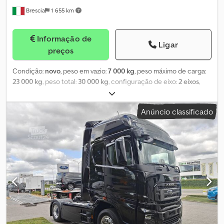
erros de digitação, transmissão de dados, alterações, erros de
Brescia
1 655 km
introdução ou omissões. Venda sujeita a alteração sem aviso
prévio!
Informação de
Ligar
preços
Condição:
novo
, peso em vazio:
7 000 kg
, peso máximo de carga:
23 000 kg
, peso total:
30 000 kg
, configuração de eixo:
2 eixos
,
comprimento do espaço de carga:
13 620 mm
, largura do espaço
de carga:
2 480 mm
, altura do espaço de carga:
2 700 mm
,
Anúncio classificado
suspensão:
ar
, tamanho do pneu:
385/65 r 22,5
, cor:
branco
,
Equipamento:
ABS
, Freios a disco Saf, 4 pneus 385/65 R 22,5 de
marca primária, suporte para roda sobressalente, caixa de
ferramentas, ganchos para navio, kit de desgaste de pastilhas, baú
em compensado com teto isolado, porta de enrolar marca Fit,
trilho de fixação de carga, chapa metálica na entrada traseira,
assoalho em multilaminado, rodapé lateral anti-impacto, paredes
em compensado com moldura em aço galvanizado, batentes
traseiros de proteção em aço; mediante solicitação, também
disponível na versão com 1 eixo duplo. Djdpfx Aeg Dndcsmmsck