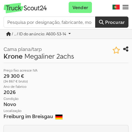
Vender
Procurar
/ ... / ID do anúncio: A600-53-14
Cama plana/tarp
Krone
Megaliner 2achs
Preço fixo acresce IVA
29 300 €
(34 867 € bruto)
Ano de fabrico
2026
Condição
Novo
Localização
Freiburg im Breisgau