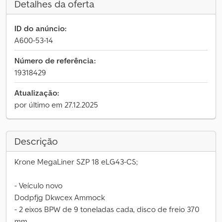
Detalhes da oferta
ID do anúncio:
A600-53-14
Número de referência:
19318429
Atualização:
por último em 27.12.2025
Descrição
Krone MegaLiner SZP 18 eLG43-CS;
- Veículo novo
Dodpfjg Dkwcex Ammock
- 2 eixos BPW de 9 toneladas cada, disco de freio 370
mm