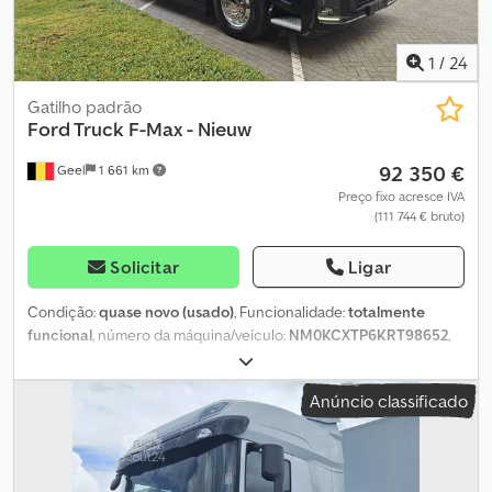
1
/
24
Gatilho padrão
Ford Truck
F-Max - Nieuw
92 350 €
Geel
1 661 km
Preço fixo acresce IVA
(111 744 € bruto)
Solicitar
Ligar
Condição:
quase novo (usado)
, Funcionalidade:
totalmente
funcional
, número da máquina/veículo:
NM0KCXTP6KRT98652
,
quilometragem:
100 km
, potência:
367,75 kW (500,00 cv)
, primeira
matrícula:
10/2025
, tipo de combustível:
diesel
, tamanho do pneu:
Anúncio classificado
385/55 R 22.5 - 315/70 R 22.5
, configuração de eixo:
4x2
, distância
entre eixos:
3 600 mm
, travões:
intarder
, cor:
preto
, cabina do
condutor:
cabina-cama
, tipo de engrenagem:
automático
,
classe de emissão:
Euro 6
, Equipamento:
ABS, airbag, aquecedor