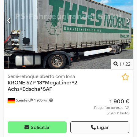
1
/
22
Semi-reboque aberto com lona
KRONE
SZP 18*MegaLiner*2
Achs*Edscha*SAF
1 900 €
Steinfeld
1 935 km
Preço fixo acresce IVA
(2 261 € bruto)
Solicitar
Ligar