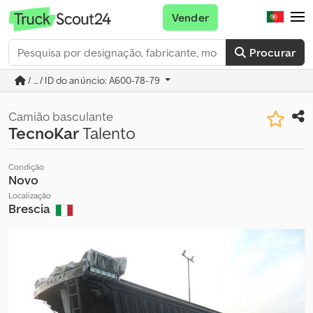
Vender
Procurar
/ ... / ID do anúncio: A600-78-79
Camião basculante
TecnoKar
Talento
Condição
Novo
Localização
Brescia