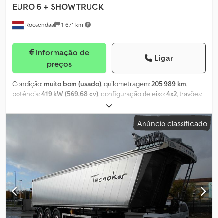
EURO 6 + SHOWTRUCK
Roosendaal
1 671 km
Informação de
Ligar
preços
Condição:
muito bom (usado)
, quilometragem:
205 989 km
,
potência:
419 kW (569,68 cv)
, configuração de eixo:
4x2
, travões:
intarder
, cor:
outro
, cabina do condutor:
cabina-cama
, tipo de
engrenagem:
automático
, Ano de fabrico:
2024
, Equipamento:
Anúncio classificado
ABS, ar condicionado, bloqueio do diferencial, controlo de
velocidade de cruzeiro, espelho retrovisor elétrico, fecho
centralizado, frigorífico, regulação eléctrica dos vidros
, =
Outras opções e acessórios = - Tanque de combustível em
alumínio - Bancos com ajuste elétrico = Mais informações = Ano
de fabricação: 2024 Cabine: simples Eixo dianteiro: Direcional Eixo
traseiro: Rodagem dupla Classe de emissão: Euro 6e Estado
técnico: muito bom Estado visual: muito bom Preço: Sob consulta
= Informações da empresa = Se tiver alguma dúvida ou sugestão,
não hesite em nos contactar. Garantimos resposta em até 8