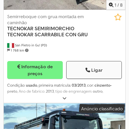
1
/
8
Semirreboque com grua montada em
caminhão
TECNOKAR
SEMIRIMORCHIO
TECNOKAR SCARRABILE CON GRU
San Pietro in Gu' (PD)
1 768 km
Informação de
Ligar
preços
Condição:
usado
, primeira matrícula:
03/2013
, cor:
cinzento-
preto
, Ano de fabrico:
2013
, tipo de engrenagem:
outro
,
MATRÍCULA: XA020AJ TÍTULO: SEMIRREBOQUE TECNOKAR COM
SISTEMA DE DESCARGA E GUINDASTE REF: 25R14 ANO: 03/2013
Anúncio classificado
EIXOS: 3 COMPRIMENTO MÁXIMO: 9,60 m ORIGEM: Itália
CAPACIDADE: 25900 kg - REBOQUE: 38000 kg (carga total)
Dwsdpox Twfqjfx Apdsa TIPO DE EQUIPAMENTO: com sistema de
descarga MODELO DO EQUIPAMENTO: HYVALIFT 30.67 SK