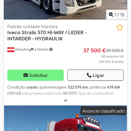
1
/
15
Padrão unidade tractora
Iveco
Stralis 570 HI-WAY / LEDER -
INTARDER - HYDRAULIK
37 500 €
Hörsching
2 043 km
39 500 €
VB acresce IVA
(45 000 € bruto)
Solicitar
Ligar
Condição:
usado
, quilometragem:
522 574 km
, potência:
419 kW
(569,68 cv)
, primeira matrícula:
06/2017
, tipo de combustível:
diesel
, peso total:
18 000 kg
, configuração de eixo:
4x2
, travões:
intarder
, cabina do condutor:
cabina-cama
, tipo de
Anúncio classificado
engrenagem:
automático
, classe de emissão:
Euro 6
, suspensão:
aço-ar
, Equipamento:
ABS, AdBlue, Bluetooth, EBS (Sistema de
Travagem Electrónico), Porta USB, Tacógrafo, aquecedor de
assento, aquecedor estacionário, ar condicionado, ar