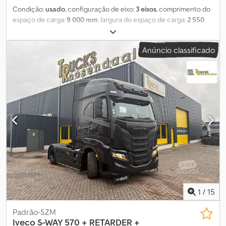
Condição:
usado
, configuração de eixo:
3 eixos
, comprimento do
espaço de carga:
9 000 mm
, largura do espaço de carga:
2 550
mm
, altura do espaço de carga:
2 000 mm
, volume do espaço de
carga:
45 m³
, suspensão:
ar
, tamanho do pneu:
385/65 r22,5
, cor:
Anúncio classificado
cinzento claro
, SEMI-REBOQUE BASCULANTE TRASEIRO
TECNOKAR DELFINO SL 9000 NOVO EM ALUMÍNIO DISPONÍVEL
PARA ENTREGA IMEDIATA; DIMENSÕES DO ESPAÇO DE CARGA: C
9000 MM X L 2500 MM X A 2000 MM; DISTÂNCIA ENTRE EIXOS:
4650 MM; PNEUS: 385/65 R22,5; TRAVÕES DE DISCO; SUSPENSÃO
PNEUMÁTICA; PRIMEIRO EIXO ELEVÁVEL; Djdpfx Apohk Uzcjdjwa
TERCEIRO EIXO DIRECIONAL; CAPACIDADE DA CAÇAMBA: 45,5
METROS CÚBICOS; EBS; TOLDO ELÉTRICO COBRIR - DESCOBRIR;
SAPATAS DE APOIO JOST; SISTEMA HIDRÁULICO HALDEX;
1
/
15
Padrão-SZM
Iveco
S-WAY 570 + RETARDER +