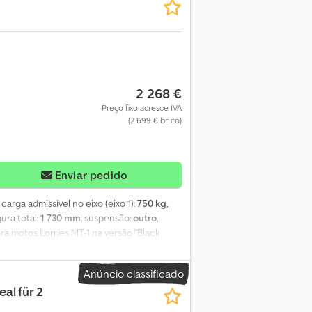
eito a erros e venda prévia.
2 268 €
Preço fixo acresce IVA
(2 699 € bruto)
Enviar pedido
, carga admissível no eixo (eixo 1):
750 kg
,
rgura total:
1 730 mm
, suspensão:
outro
,
ra motos Lorries MT-1 na versão "Black
Modelo Atual 2026 --- Peso bruto de 750 kg,
carga e descarga fáceis e práticas 3 anos
Anúncio classificado
 seguro, simples e moderno. Moto pode ser
al für 2
 ferramentas e pode ser armazenado
te de roda dianteira incluído - Sistema