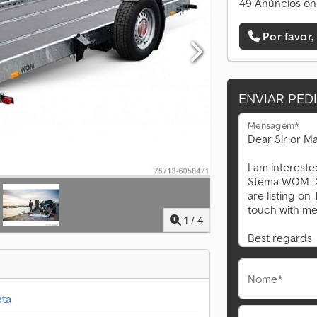
49 Anúncios on
Por favor,
ENVIAR PED
Mensagem*
1
/
4
Nome*
eta