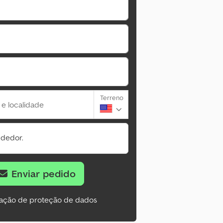
Terreno
 e localidade
ndedor.
Enviar pedido
ação de proteção de dados