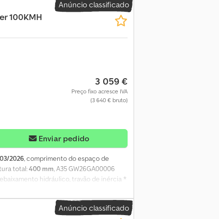
Anúncio classificado
ger 100KMH
3 059 €
Preço fixo acresce IVA
(3 640 € bruto)
Enviar pedido
03/2026
, comprimento do espaço de
ltura total:
400 mm
, A35 GW26GA00006
ebaixamento hidráulico, travão de inércia *
tremamente robusto soldado com guarda
nação moderna Multipoint III com luz de
Anúncio classificado
o em V de segurança STEMA * 2 calços de