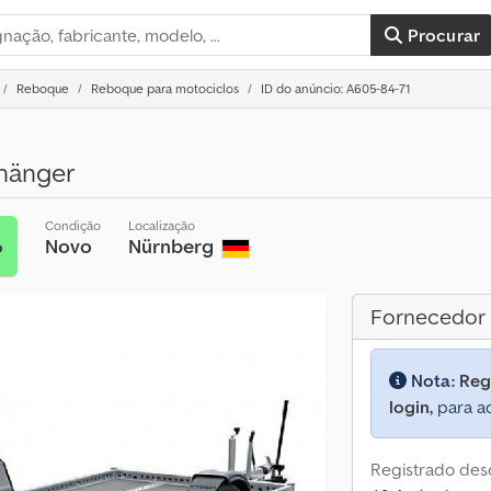
Procurar
Reboque
Reboque para motociclos
ID do anúncio: A605-84-71
hänger
Condição
Localização
Novo
Nürnberg
o
Fornecedor
Nota:
Reg
login,
para ac
Registrado des