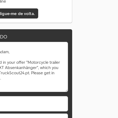
line
 ligue-me de volta.
IDO