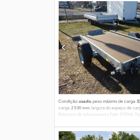
Condição:
usado
, peso máximo de carga:
3
carga:
2 530 mm
, largura do espaço de car
Reboque de rebaixamento Fabr. STEMA, Tipo 
Eixo oscilante com nova cinemática Dsdpf
lateral integrada * Calha de amarração adic
marcha-atrás e faróis de nevoeiro * Ótima