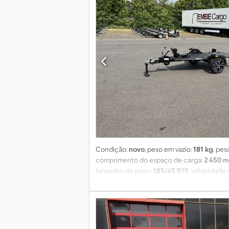
roda * 2 guarda-lamas * Suporte patenteado 
Condição:
novo
, peso em vazio:
181 kg
, pe
comprimento do espaço de carga:
2 450 
tamanho do pneu:
185/45 R15
, velocidade
Edition": Chapa de alumínio antiderrapante 
carga útil até 569 kg, homologação até 100
de inspeção técnica na primeira matrícula, 
carregada ou descarregada por uma pessoa
verticalmente ocupando pouco espaço. Equi