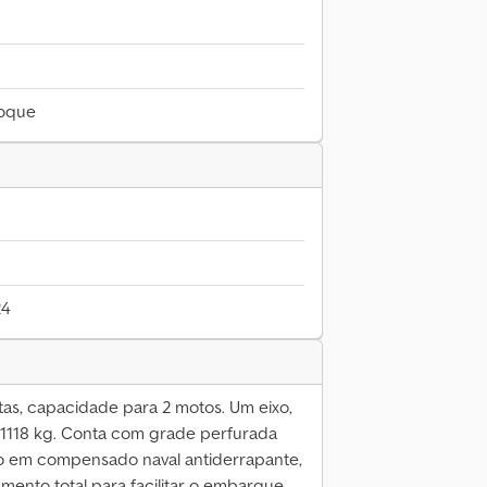
boque
24
as, capacidade para 2 motos. Um eixo,
 1118 kg. Conta com grade perfurada
ido em compensado naval antiderrapante,
amento total para facilitar o embarque.