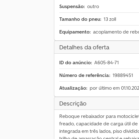
Suspensão:
outro
Tamanho do pneu:
13 zoll
Equipamento:
acoplamento de re
Detalhes da oferta
ID do anúncio:
A605-84-71
Número de referência:
19889451
Atualização:
por último em 01.10.20
Descrição
Reboque rebaixador para motociclet
freado, capacidade de carga útil de
integrada em três lados, piso divid
trilho de amarração central e rebaix