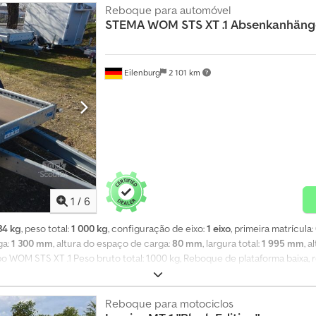
Reboque para automóvel
STEMA
WOM STS XT .1 Absenkanhän
Eilenburg
2 101 km
1
/
6
34 kg
, peso total:
1 000 kg
, configuração de eixo:
1 eixo
, primeira matrícula:
ga:
1 300 mm
, altura do espaço de carga:
80 mm
, largura total:
1 995 mm
, a
WOM STS XT .1 Peso bruto total: 1.000 kg, Reboque de plataforma baixa, r
xjyn Ugas Aptjkr * Roda de apoio * Bomba hidráulica manual * Chassis ex
ional central * Piso em contraplacado fenolítico resistente à água * Ilumi
 estabilidade na estrada graças ao chassis galvanizado a quente com timã
Reboque para motociclos