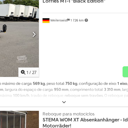
Lorries
MT-1 "Black Edition"
dobrável para matrícula * Veículo não recondicionado... e muito mais. Suj
Weilerswist
1 726 km
1
/
27
so máximo de carga:
569 kg
, peso total:
750 kg
, configuração de eixo:
1 eixo
mm
, largura do espaço de carga:
950 mm
, comprimento total:
3 310 mm
, la
 máxima:
100 km/h
, travão de reboque:
reboque sem travões
, O reboque pa
+ eixo pintado de preto Pneus de 15 polegadas em jantes de liga leve --- 
 km/h* Para transporte de uma moto ou quadriciclo Rebaixável e dobrável, 
2 anos de garantia de fábrica Novo de fábrica Rebaixável: Prático, rápido,
Reboque para motociclos
STEMA
WOM XT Absenkanhänger - Ide
 só, sem necessidade de rampas. Dobrável: Rápido e fácil de dobrar sem
Motorräder!
pamento: - Eixo de borracha KNOTT - Roda de apoio com manivela - Supor