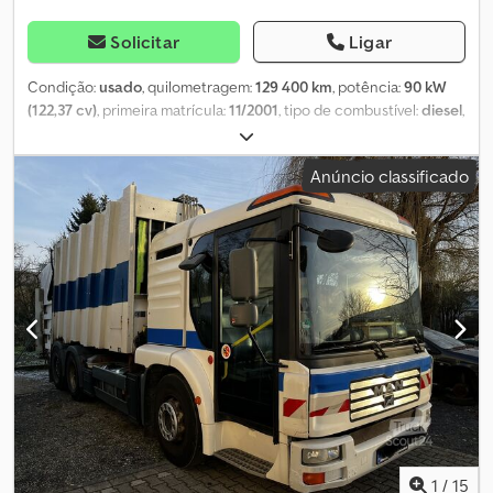
Solicitar
Ligar
Condição:
usado
, quilometragem:
129 400 km
, potência:
90 kW
(122,37 cv)
, primeira matrícula:
11/2001
, tipo de combustível:
diesel
,
cor:
laranja
, tipo de engrenagem:
mecânico
, classe de emissão:
Euro 3
, número de lugares:
2
, Equipamento:
ABS, fecho
Anúncio classificado
centralizado
, * MB Atego * Trator (Steiger) * 1º proprietário *
Primeiro registro: 11/2001 * Peso bruto autorizado: 6.500 kg *
Pneus: 6,0 mm * Equipamento: * Espelhos retrovisores externos
ajustáveis eletricamente * Tacógrafo * Aquecedor estacionário *
Giroflex dianteiro e traseiro * Câmera de ré * ... * Plataforma
elevatória articulada móvel * Fabricante: Wumag GMBH * Modelo:
WG 115/120 * Ano de fabricação: 11/2001 * Inspeção DGUV-G308-
002: 11/2022 * Inspeção de isolamento: 11/2022 * Altura de viagem:
aprox. 3.310 mm Cedpfx Aeq Ang Ajafsrf * Alcance lateral: aprox. 7,2
m * Ângulo de giro do braço da cesta: 170 graus * Faixa de
rotação da coluna giratória: 460 graus * Comprimento total:
aprox. 7.240 mm * Largura total: aprox. 2.380 mm * Altura de
trabalho até 12,0 m * Equipamentos: * Braços de elevação
isolados até 1.000 volts * Cesta isolada até 1.000 volts *
1
/
15