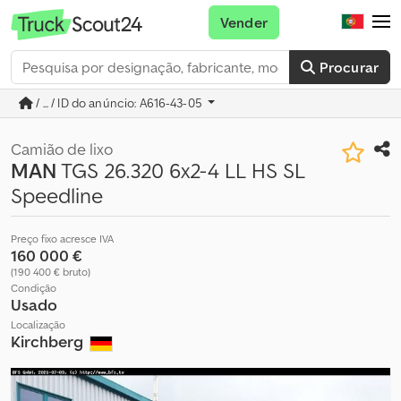
Vender
Procurar
/ ... / ID do anúncio: A616-43-05
Camião de lixo
MAN
TGS 26.320 6x2-4 LL HS SL
Speedline
Preço fixo acresce IVA
160 000 €
(190 400 € bruto)
Condição
Usado
Localização
Kirchberg