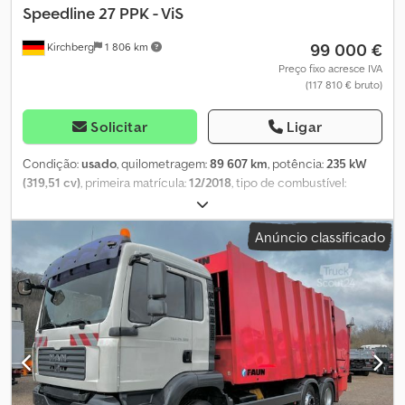
Speedline 27 PPK - ViS
99 000 €
Kirchberg
1 806 km
Preço fixo acresce IVA
(117 810 € bruto)
Solicitar
Ligar
Condição:
usado
, quilometragem:
89 607 km
, potência:
235 kW
(319,51 cv)
, primeira matrícula:
12/2018
, tipo de combustível:
diesel
, peso total:
26 000 kg
, configuração de eixo:
3 eixos
,
próxima inspeção (TÜV):
12/2026
, tipo de engrenagem:
semi-
Anúncio classificado
automático
, classe de emissão:
Euro 6
, Equipamento:
ABS, ar
condicionado, programa eletrónico de estabilidade (ESP),
sistema de navegação
, aprox. 2200 h de funcionamento 06/23,
volante à direita, TollCollect, radiador de água e intercooler, ASR,
ESS, controle eletrônico do motor EDC, BreakMatic, MAN
TeleMatics 2 GPRS, banco do motorista conforto com suspensão
pneumática e apoio lombar, rádio MAN TeleMatics 2 GPRS, função
de vídeo, travamento central, inserções decorativas, luz de
acesso, vidros elétricos nas portas, Brake Assist 2, sinal de