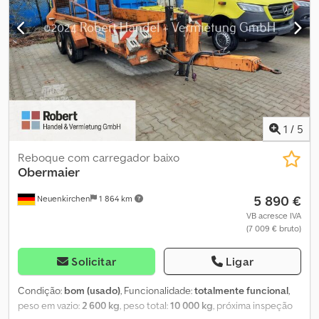
1
/
5
Reboque com carregador baixo
Obermaier
5 890 €
Neuenkirchen
1 864 km
VB acresce IVA
(7 009 € bruto)
Solicitar
Ligar
Condição:
bom (usado)
, Funcionalidade:
totalmente funcional
,
peso em vazio:
2 600 kg
, peso total:
10 000 kg
, próxima inspeção