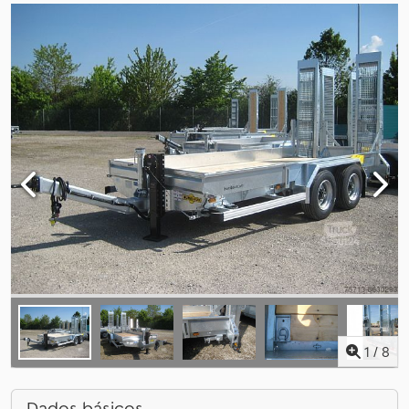
1
/
8
Dados básicos