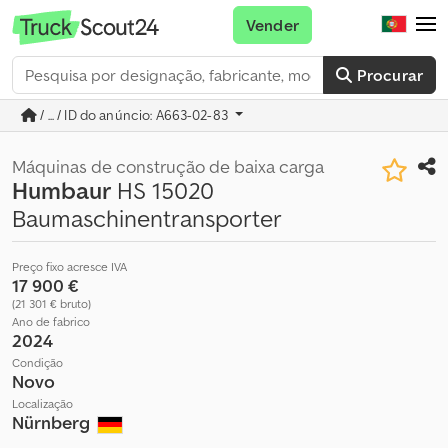
Vender
Procurar
/ ... / ID do anúncio: A663-02-83
Máquinas de construção de baixa carga
Humbaur
HS 15020
Baumaschinentransporter
Preço fixo acresce IVA
17 900 €
(21 301 € bruto)
Ano de fabrico
2024
Condição
Novo
Localização
Nürnberg