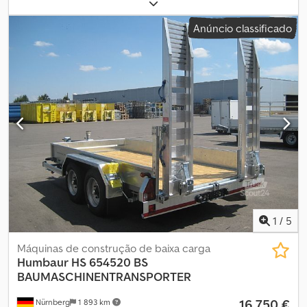
(TÜV):
10/2024
, Ano de fabrico:
1995
, Equipamento:
acoplamento
de reboque
, engate de reboque ajustável pneus novos Codjtq
Anúncio classificado
Sdlopfx Afdjha Visitas podem ser agendadas a qualquer momento
mediante acordo prévio em nossa área industrial em 48465
Schüttorf.
1
/
5
Máquinas de construção de baixa carga
Humbaur
HS 654520 BS
BAUMASCHINENTRANSPORTER
16 750 €
Nürnberg
1 893 km