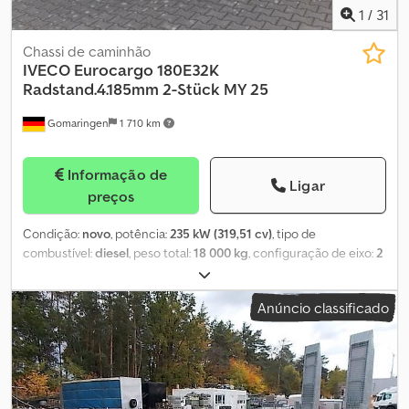
1
/
31
Chassi de caminhão
IVECO
Eurocargo 180E32K
Radstand.4.185mm 2-Stück MY 25
Gomaringen
1 710 km
Informação de
Ligar
preços
Condição:
novo
, potência:
235 kW (319,51 cv)
, tipo de
combustível:
diesel
, peso total:
18 000 kg
, configuração de eixo:
2
eixos
, cor:
branco
, tipo de engrenagem:
mecânico
, Ano de
fabrico:
2026
, Equipamento:
ABS, ar condicionado, programa
Anúncio classificado
eletrónico de estabilidade (ESP)
, Iveco 180E32K Distância entre
eixos: 4.185 mm, veículo novo, primeira matrícula. 2 anos de
garantia de fábrica a partir da primeira matrícula. Cor: Branco,
código 50105 IC 194. Caixa de velocidades (9 velocidades), Euro 6.
Disponível para ENTREGA IMEDIATA. Os seguintes acessórios
estão incluídos: 00015 - Relação da ponte: 5,29. 00131 - Bloqueio