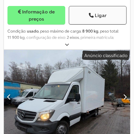
Informação de
Ligar
preços
Condição:
usado
, peso máximo de carga:
8 900 kg
, peso total:
11 900 kg
, configuração de eixo:
2 eixos
, primeira matrícula:
01/2013
, comprimento do espaço de carga:
6 100 mm
, largura do
espaço de carga:
2 000 mm
, altura do espaço de carga:
400 mm
,
Anúncio classificado
* Demmler TT 119 reboque rebaixado tandem para transporte de
fresadoras * Ano de fabrico: 2013 * Suporte para transportador *
Suspensão pneumática * Timão ajustável * 3 rampas Csdpfx Afjt
Ux Dbjdsha * Carga útil: 8.900 kg * Tara: 3.000 kg * Peso bruto:
11.900 kg * Dimensões da plataforma: 6,10 m x 2,0 m x 0,40 m *
Altura de carregamento: 70 cm * Comprimento das rampas: 2,50
m