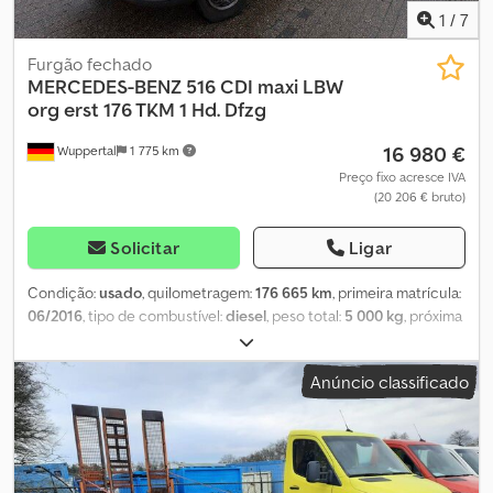
1
/
7
Furgão fechado
MERCEDES-BENZ
516 CDI maxi LBW
org erst 176 TKM 1 Hd. Dfzg
16 980 €
Wuppertal
1 775 km
Preço fixo acresce IVA
(20 206 € bruto)
Solicitar
Ligar
Condição:
usado
, quilometragem:
176 665 km
, primeira matrícula:
06/2016
, tipo de combustível:
diesel
, peso total:
5 000 kg
, próxima
inspeção (TÜV):
01/2025
, cor:
branco
, tipo de engrenagem:
mecânico
, classe de emissão:
Euro 6
, Equipamento:
ABS, filtro de
Anúncio classificado
partículas
, Mercedes Koffer 516 CDI muito bem conservado, com
plataforma elevatória (LBW), apenas 176.000 km originais,
proveniente de primeiro proprietário. Veículo comercial pronto
para uso imediato. Cedsvkmp Uspfx Afdeha