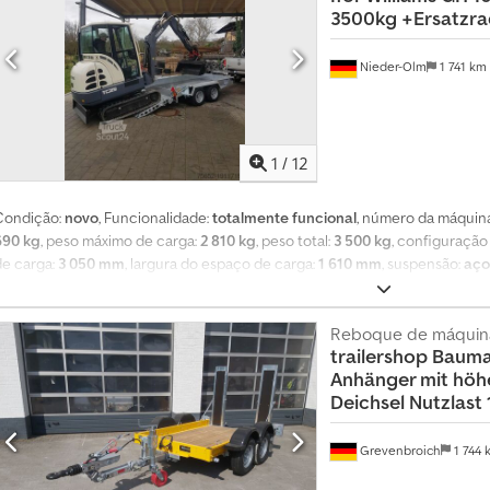
3500kg +Ersatzra
esquerda Codpexcah Dsfx Af Reha - 4 argolas de fixação adicionais no pis
Nieder-Olm
1 741 km
1
/
12
Condição:
novo
, Funcionalidade:
totalmente funcional
, número da máquina
690 kg
, peso máximo de carga:
2 810 kg
, peso total:
3 500 kg
, configuração
de carga:
3 050 mm
, largura do espaço de carga:
1 610 mm
, suspensão:
aço
sobressalente - 6 olhais de amarração adicionais Rampa de acesso - Ramp
comprimento - Rampa assistida por mola de aço, com auxílio de elevação Ch
baixa - Traseira chanfrada - Engate esférico com fechadura e indicador de
Reboque de máquina
trailershop
Bauma
galvanizado por imersão a quente Csdewiqd Sspfx Af Reha - Chassi em V Pla
Anhänger mit höhe
antiderrapante e resistente à água em madeira tipo compensado - Revestid
Deichsel Nutzlast
pá Sistema de iluminação - Com luz de marcha à ré - Com luz de neblina tras
Tomada de 13 pinos Rodas e eixos - Sistema combinado de suspensão e eix
rígido com molas parabólicas - Condução suave: Tecnologia Paraflex - Com
Grevenbroich
1 744
Rolamentos compactos livres de manutenção Possibilidades de amarração