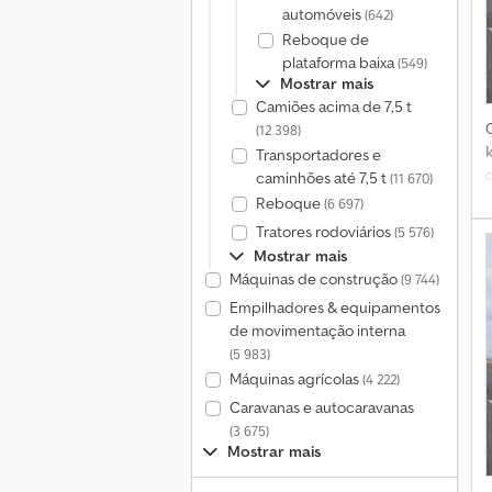
automóveis
(642)
Reboque de
plataforma baixa
(549)
Mostrar mais
Camiões acima de 7,5 t
(12 398)
Transportadores e
caminhões até 7,5 t
(11 670)
Reboque
(6 697)
Tratores rodoviários
(5 576)
Mostrar mais
Máquinas de construção
(9 744)
Empilhadores & equipamentos
de movimentação interna
(5 983)
Máquinas agrícolas
(4 222)
Caravanas e autocaravanas
(3 675)
Mostrar mais