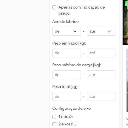
n
Apenas com indicação de
D
preço
Ano de fabrico:
-
Peso em vazio [kg]:
-
Peso máximo de carga [kg]:
-
Peso total [kg]:
-
Configuração de eixo:
1 eixo
(2)
2 eixos
(15)