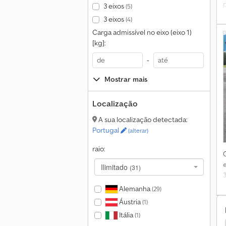
3 eixos
(5)
3 eixos
(4)
Carga admissível no eixo (eixo 1)
[kg]:
-
Mostrar mais
Localização
A sua localização detectada:
Portugal
(alterar)
raio:
Ilimitado
(31)
Alemanha
(29)
d
Áustria
(1)
Itália
(1)