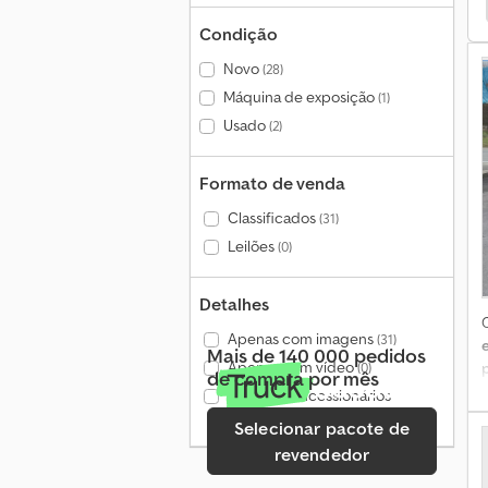
Goldhofer Máquinas De Construção De Baixa Carga
Condição
Novo
(28)
Máquina de exposição
(1)
Usado
(2)
Formato de venda
Classificados
(31)
Leilões
(0)
Detalhes
Apenas com imagens
(31)
Mais de 140 000 pedidos
Apenas com vídeo
(0)
de compra por mês
Apenas concessionários
verificados
(11)
Selecionar pacote de
revendedor
o