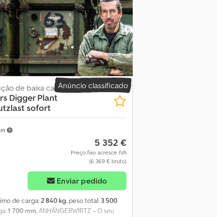
2016 -> Próxima inspeção: 04.2017 ->
ara aprox.: 728 kg -> ☝️Rampa única, extra
 Chapa de alumínio antiderrapante no piso
> Revisado em oficina e pronto para uso
Anúncio classificado
ção de baixa carga
rs
Digger Plant
tzlast sofort
 km
5 352 €
Preço fixo acresce IVA
(6 369 € bruto)
Enviar pedido
ximo de carga:
2 840 kg
, peso total:
3 500
ga:
1 700 mm
, ANHÄNGERWIRTZ – O seu