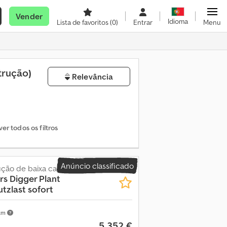
Vender
Idioma
Lista de favoritos
(0)
Entrar
Menu
trução)
Relevância
r todos os filtros
Anúncio classificado
ção de baixa carga
rs
Digger Plant
tzlast sofort
 km
5 352 €