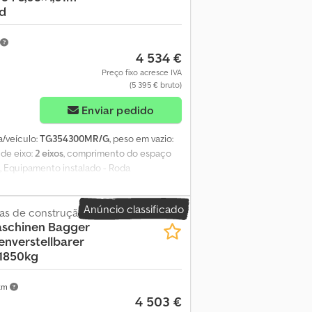
d
o - Roda sobresselente com suporte
4 534 €
Preço fixo acresce IVA
(5 395 € bruto)
Enviar pedido
/veículo:
TG354300MR/G
, peso em vazio:
 de eixo:
2 eixos
, comprimento do espaço
, Equipamento instalado - Roda
a de acesso contínua com 1,20 m de
assi e estrutura - Plataforma de carga
Anúncio classificado
 segurança - Chassi totalmente soldado e
s de construção
schinen Bagger
taforma de carga e piso - Piso
nverstellbarer
o com fenol dos dois lados - Suporte para
 1850kg
eira - Com luzes de posição/laterais -
os com molas parabólicas arqueadas - Eixo
 sistema automático de marcha à ré -
 km
4 503 €
 e segurança - 8 pontos de amarração