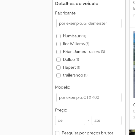
Detalhes do veículo
Fabricante:
Humbaur
(11)
Ifor Williams
(7)
Brian James Trailers
(3)
E
Dollco
(1)
Hapert
(1)
trailershop
(1)
Modelo:
Preço:
t
-
Pesquisa por preços brutos