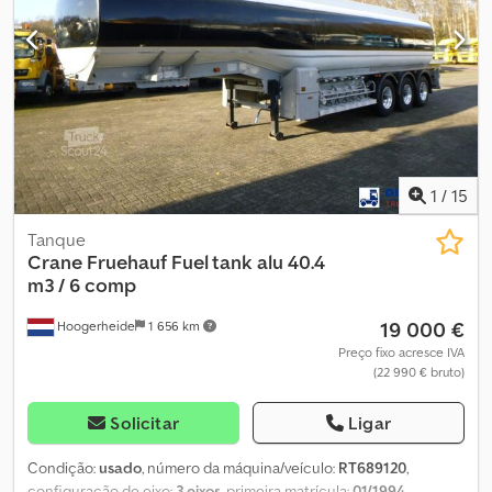
1
/
15
Tanque
Crane Fruehauf
Fuel tank alu 40.4
m3 / 6 comp
19 000 €
Hoogerheide
1 656 km
Preço fixo acresce IVA
(22 990 € bruto)
Solicitar
Ligar
Condição:
usado
, número da máquina/veículo:
RT689120
,
configuração de eixo:
3 eixos
, primeira matrícula:
01/1994
,