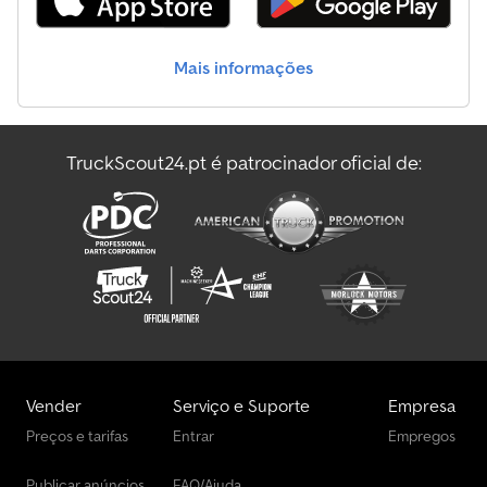
eixos: BPW Freios: freios a disco Suspensão: suspensão
pneumática Eixo 1: Sulco do pneu esquerdo: 85%; Sulco do pneu
direito: 80% Eixo 2: Sulco do pneu esquerdo: 90%; Sulco do pneu
Mais informações
direito: 100% Eixo 3: Sulco do pneu esquerdo: 85%; Sulco do
pneu direito: 75% Pesos Peso em vazio: 5.640 kg Carga útil: 32.360
kg Peso bruto total: 38.000 kg Identificação Número de registro:
C319416 = Informações da empresa = Para mais informações
TruckScout24.pt é patrocinador oficial de:
sobre esta unidade, por favor ligue para: ou envie um e-mail para: .
Uma visão geral completa do nosso estoque pode ser
encontrada em: . Por favor, não esqueça de assinar nosso boletim
informativo para receber atualizações semanais do nosso
estoque.
Vender
Serviço e Suporte
Empresa
Preços e tarifas
Entrar
Empregos
Publicar anúncios
FAQ/Ajuda