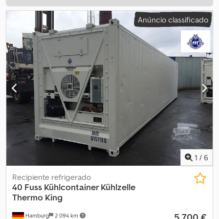
Anúncio classificado
1
/
6
Recipiente refrigerado
40 Fuss Kühlcontainer Kühlzelle
Thermo King
5 700 €
Hamburg
2 094 km