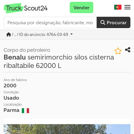
Vender
Procurar
/ ... / ID do anúncio: A764-03-69
Corpo do petroleiro
Benalu
semirimorchio silos cisterna
ribaltabile 62000 L
Ano de fabrico
2000
Condição
Usado
Localização
Parma