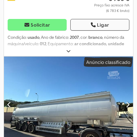
Preço fixo acresce IVA
(6 783 € bruto)
Solicitar
Ligar
Condição:
usado
, Ano de fabrico:
2007
, cor:
branco
, número da
máquina/veículo:
012
, Equipamento:
ar condicionado, unidade
de refrigeração
, Prezados Senhores, Agradecemos o seu
interesse em nosso anúncio. Somos uma empresa renomada e
Anúncio classificado
certificada localizada no Porto de Hamburgo, especializada em
contêineres refrigerados. Quer se trate de reparação, venda ou
peças sobressalentes – conosco, você está no endereço certo!
Neste anúncio oferecemos um contêiner refrigerado Thermo
King de 40 pés, ano de fabricação 2001. O contêiner deixa nosso
depósito: - revisado recentemente, com PTI aprovado
(funcionamento totalmente verificado e certificado pela nossa
equipe especializada) - Certificação CSC válida; à prova de vento
e água - Faixa de temperatura ajustável de -30⁰C até +30⁰C (ideal
tanto para mercadorias que precisam de refrigeração quanto
para aquelas que devem ser mantidas aquecidas) - Contêiner
refrigerado pronto para uso imediato - O isolamento apresenta,