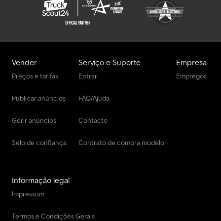
distribuição, transmissão G 211-16/17,0-1,0, transmissão Telligent II,
suspensão pneumática no eixo traseiro, tanque principal 400 l,
aço, tomada de força MB 123-10b, flange, rotação nominal,
mediante solicitação enviamos mais dados. Todas as informações
são fornecidas sem garantia, pois o veículo está em processo de
recebimento! INFORMAÇÕES DE ACESSÓRIOS SEM GARANTIA,
Vender
Serviço e Suporte
Empresa
sujeito a alterações, venda antecipada e erros!
Preços e tarifas
Entrar
Empregos
Publicar anúncios
FAQ/Ajuda
Gerir anúncios
Contacto
Selo de confiança
Contrato de compra modelo
Informação legal
Impressum
Termos e Condições Gerais