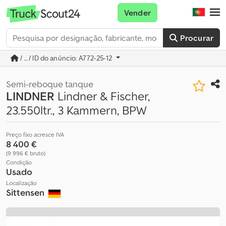
Vender
Procurar
/ ... / ID do anúncio: A772-25-12
Semi-reboque tanque
LINDNER
Lindner & Fischer,
23.550ltr., 3 Kammern, BPW
Preço fixo acresce IVA
8 400 €
(9 996 € bruto)
Condição
Usado
Localização
Sittensen