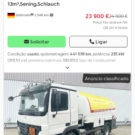
13m³,Sening,Schlauch
23 900 €
Sittensen
2 049 km
24 900 €
Preço fixo acresce IVA
(28 441 € bruto)
Solicitar
Ligar
Condição:
usado
, quilometragem:
441 039 km
, potência:
235 kW
(319,51 cv)
, primeira matrícula:
08/2012
, tipo de combustível:
diesel
, peso total:
18 000 kg
, configuração de eixo:
2 eixos
, tipo de
engrenagem:
automático
, classe de emissão:
Euro 5
, largura total:
Anúncio classificado
2 500 mm
, altura total:
3 200 mm
, volume do espaço de carga:
14
m³
, Equipamento:
ABS, ar condicionado, programa eletrónico
de estabilidade (ESP)
, ESTERER superestrutura de tanque para
combustíveis, capacidade 13.480 litros, 1 compartimento, 1 tampão
de inspeção, sistema de bomba SENING para descarga moderada,
tipo: GMVT 805-J, vazão máx. 800 l/min, compensação de
temperatura PETRODAT, classe ADR AT, passarela sobre o tanque,
conexão para enchimento de reboque na traseira, enrolador de
mangueira com aprox. 50 m de mangueira completa de 38 mm