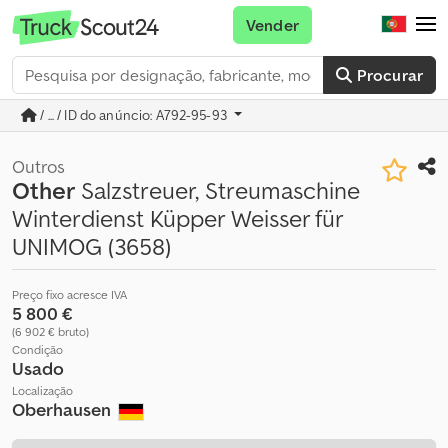
Vender
Procurar
/ ... / ID do anúncio: A792-95-93
Outros
Other
Salzstreuer, Streumaschine
Winterdienst Küpper Weisser für
UNIMOG (3658)
Preço fixo acresce IVA
5 800 €
(6 902 € bruto)
Condição
Usado
Localização
Oberhausen