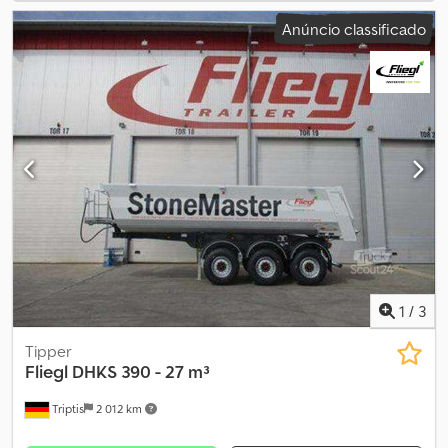
Anúncio classificado
1
/
3
Tipper
Fliegl
DHKS 390 - 27 m³
Triptis
2 012 km