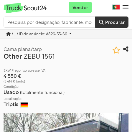
Vender
Procurar
/ ... / ID do anúncio: A826-55-66
Cama plana/tarp
Other
ZEBU 1561
EXW Preço fixo acresce IVA
4 550 €
(5 414 € bruto)
Condição
Usado
(totalmente funcional)
Localização
Triptis