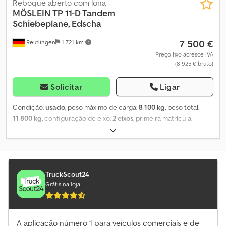
Reboque aberto com lona
MÖSLEIN
TP 11-D Tandem
Schiebeplane, Edscha
7 500 €
Reutlingen
1 721 km
Preço fixo acresce IVA
(8 925 € bruto)
Solicitar
Ligar
Condição:
usado
, peso máximo de carga:
8 100 kg
, peso total:
11 800 kg
, configuração de eixo:
2 eixos
, primeira matrícula:
04/2014
, comprimento do espaço de carga:
7 200 mm
, largura do
espaço de carga:
2 500 mm
, altura do espaço de carga:
2 800
mm
, volume do espaço de carga:
27 m³
, largura total:
2 550 mm
,
altura total:
4 000 mm
, Ano de fabrico:
2014
, Equipamento:
ABS
,
TruckScout24
Grátis na loja
A aplicação número 1 para veículos comerciais e de