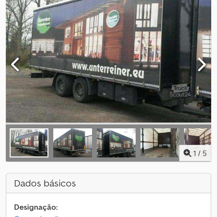
1
/
5
Dados básicos
Designação: