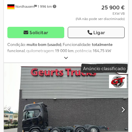
25 900 €
Nordhausen
1 996 km
EXW VB
(IVA não pode ser discriminado)
Solicitar
Ligar
Condição:
muito bom (usado)
, Funcionalidade:
totalmente
funcional
, quilometragem:
19 000 km
, potência:
164,75 kW
(224,00 cv)
, primeira matrícula:
12/1998
, tipo de combustível:
diesel
, configuração de eixo:
4x4
, distância entre eixos:
3 600 mm
,
Anúncio classificado
combustível:
diesel
, cor:
vermelho
, cabina do condutor:
outro
,
tipo de engrenagem:
mecânico
, Equipamento:
acoplamento de
reboque, bloqueio do diferencial, faróis adicionais, faróis de
nevoeiro, registo de camião, tração integral
, MAN TLF 16 / 25
carroçaria Metz tração integral Cabina de grupo para equipa 1 + 5
Bloqueios de diferencial, cerca de 19000 km Matrícula 12 / 1998
Depósito de 2400 l Mastro de luz na parede frontal da carroçaria
Iluminação de ambiente Caixa de tejadilho Dcsdpfx Aswhfl Usm
Tok Armazenamento de energia / iluminação Correntes de neve
Cabina PA Carretel de ataque S Proteção contra galhos Sistema
de sirene Martin Luzes de alerta frontais Novas inspeções HU / AU