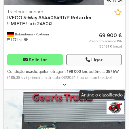
Tractora standard
IVECO
S-Way AS440S49T/P Retarder
!! MIETE !! ab 2450¤
69 900 €
Bobenheim - Roxheim
1 731 km
Preço fixo acresce IVA
(83 181 € bruto)
Solicitar
Ligar
Condição:
usado
, quilometragem:
198 000 km
, potência:
357 kW
(485,38 cv)
, primeira matrícula:
03/2024
, tipo de combustível:
diesel
, peso total:
18 000 kg
, configuração de eixo:
2 eixos
,
travões:
retardador
, cor:
branco
, tipo de engrenagem:
Anúncio classificado
automático
, classe de emissão:
Euro 6
, Equipamento:
ABS,
aquecedor estacionário, ar condicionado, sistema de
navegação
, Iveco S-Way AS440S49T/P *!!! ALUGUEL !!! * Veículo
alemão * Suspensão metálica/pneumática * Distância entre eixos:
3.800 mm * EURO 6E * Câmbio automático * Retarder * Sistema
de tanques duplos: 640 l + 480 l * Volante em couro * Faróis Full