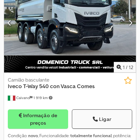
cruzeiro, grua, hidráulica
, Bom estado! Pronto para rodar! 6X4
Suspensão mista (mola/ar) Guindaste Hiab 211-5 com controle
remoto (ano 2011) 5 extensões com rotador (15m) Dedpfoufch Dex
Am Tjck Euro 5
1
/
12
Camião basculante
Iveco
T-Way 540 con Vasca Comes
Caivano
1 919 km
Informação de
Ligar
preços
Condição:
novo
, Funcionalidade:
totalmente funcional
, potência: