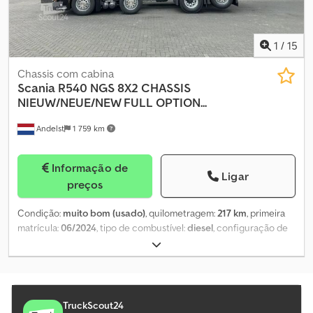
/ SP mediante pedido e por um custo extra Preço mediante
pedido por escrito Venda apenas para autoridades e empresas
1
/
15
Chassis com cabina
Scania
R540 NGS 8X2 CHASSIS
NIEUW/NEUE/NEW FULL OPTION...
Andelst
1 759 km
Informação de
Ligar
preços
Condição:
muito bom (usado)
, quilometragem:
217 km
, primeira
matrícula:
06/2024
, tipo de combustível:
diesel
, configuração de
eixo:
8x2
, distância entre eixos:
4 570 mm
, combustível:
diesel
,
capacidade do tanque de combustível:
400 l
, travões:
retardador
,
cor:
preto
, cabina do condutor:
cabina-cama
, tipo de
engrenagem:
automático
, classe de emissão:
Euro 6
, Ano de
fabrico:
2024
, Equipamento:
ABS, AdBlue, acoplamento de
TruckScout24