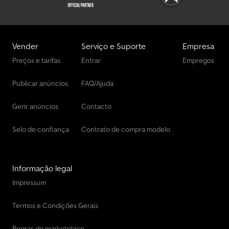
REBOQUE TDF (TOMADA DE FORÇA) XENON COMPRIMENTO DA
ESTRUTURA DO CHASSI 673 CM CAMINHÃO NOVO, COMPLETO E
SEM USO Dedpfeuxwxgsx Am Teck APENAS 248 KM!!! 4 UNIDADES
EM ESTOQUE!!! SIGA-NOS NO INSTAGRAM, FACEBOOK E TIKTOK
Vender
Serviço e Suporte
Empresa
PARA VER OS VÍDEOS DE NOSSOS CAMINHÕES/VEÍCULOS
Preços e tarifas
Entrar
Empregos
COMERCIAIS E MÁQUINAS À VENDA FALAMOS ALEMÃO WE SPEAK
ENGLISH HABLAMOS ESPAÑOL
Publicar anúncios
FAQ/Ajuda
Gerir anúncios
Contacto
Selo de confiança
Contrato de compra modelo
Informação legal
Impressum
Termos e Condições Gerais
Regras do marketplace