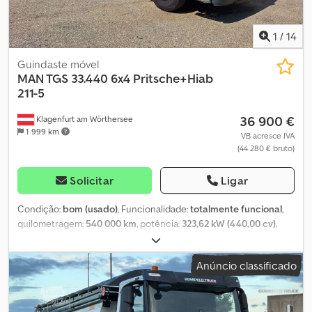
1
/
14
Guindaste móvel
MAN TGS 33.440 6x4 Pritsche+Hiab
211-5
36 900 €
Klagenfurt am Wörthersee
1 999 km
VB acresce IVA
(44 280 € bruto)
Solicitar
Ligar
Condição:
bom (usado)
, Funcionalidade:
totalmente funcional
,
quilometragem:
540 000 km
, potência:
323,62 kW (440,00 cv)
,
primeira matrícula:
07/2011
, tipo de combustível:
diesel
, peso total:
26 000 kg
, configuração de eixo:
6x4
, combustível:
diesel
, cabina
Anúncio classificado
do condutor:
cabina diurna
, tipo de engrenagem:
mecânico
,
classe de emissão:
Euro 5
, suspensão:
aço-ar
, comprimento do
espaço de carga:
6 300 mm
, Ano de fabrico:
2011
, Equipamento:
ABS, bloqueio do diferencial, controlo de velocidade de