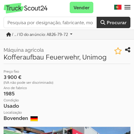
Vender
Procurar
/ ... / ID do anúncio: A826-79-72
Máquina agrícola
Kofferaufbau Feuerwehr, Unimog
Preço fixo
3 900 €
(IVA não pode ser discriminado)
Ano de fabrico
1985
Condição
Usado
Localização
Bovenden