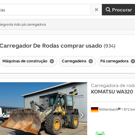
Procurar
Segunda mão pá carregadora
Carregador De Rodas comprar usado
(934)
Máquinas de construção
Carregadeira
Pá carregadora
Carregadora de rod
KOMATSU
WA320
V
e
Röttenbach
1 872 k
n
d
a
p