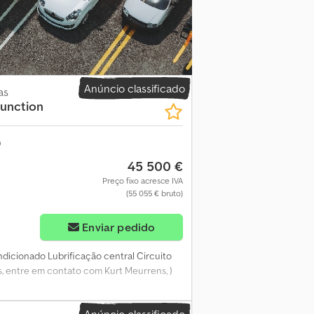
Anúncio classificado
as
Function
45 500 €
Preço fixo acresce IVA
(55 055 € bruto)
Enviar pedido
ndicionado Lubrificação central Circuito
s, entre em contato com Kurt Meurrens, )
Anúncio classificado