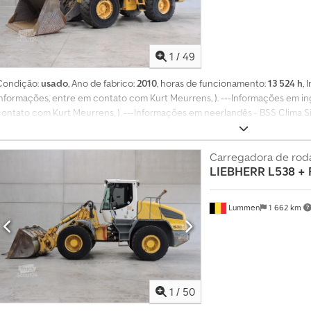
1
/
49
Condição:
usado
, Ano de fabrico:
2010
, horas de funcionamento:
13 524 h
,
informações, entre em contato com Kurt Meurrens, ). ---Informações em in
contato com Kurt Meurrens, ). ---Informações em neerlandês - BSS Clima S
controlo de 3 vias Balança Dsdpfxozth Uge Ap Aock Câmara Software Mais 
entre em contato com Kurt Meurrens, ).
Carregadora de rod
LIEBHERR
L538 + 
Lummen
1 662 km
1
/
50