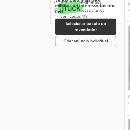
Apenas com vídeo
(80)
milhões de interessados por
Apenas concessionários
mês
verificados
(118)
Selecionar pacote de
revendedor
Criar anúncio individual