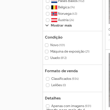
Países Baixos
(102)
Bélgica
(74)
Noruega
(43)
Áustria
(24)
Mostrar mais
Condição
Novo
(101)
Máquina de exposição
(21)
Usado
(812)
Formato de venda
Classificados
(934)
Leilões
(0)
Detalhes
Apenas com imagens
(931)
Venda para mais de 4