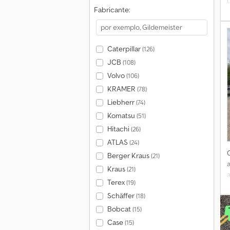
Fabricante:
Caterpillar
(126)
JCB
(108)
Volvo
(106)
KRAMER
(78)
Liebherr
(74)
Komatsu
(51)
Hitachi
(26)
ATLAS
(24)
Berger Kraus
(21)
Kraus
(21)
a
Terex
(19)
Schäffer
(18)
Bobcat
(15)
Case
(15)