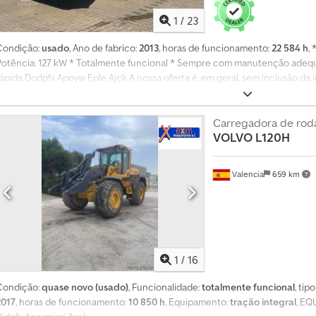
a
r
1
/
23
a
m
Condição:
usado
, Ano de fabrico:
2013
, horas de funcionamento:
22 584 h
,
a
Potência: 127 kW * Totalmente funcional * Sempre com manutenção adequ
i
rápida Dodpfx Apoyw Eple Ajck A nossa oferta é, em geral, sem inclusão da 
s
de emissões / inspeção de segurança e matrícula. Salvo erro e venda prévia.
d
agendamento. Não serão respondidas mensagens via WhatsApp.
e
Carregadora de rod
4
VOLVO
L120H
m
i
l
Valencia
659 km
h
õ
e
s
d
e
1
/
16
i
n
t
Condição:
quase novo (usado)
, Funcionalidade:
totalmente funcional
, tip
e
2017
, horas de funcionamento:
10 850 h
, Equipamento:
tração integral
, E
r