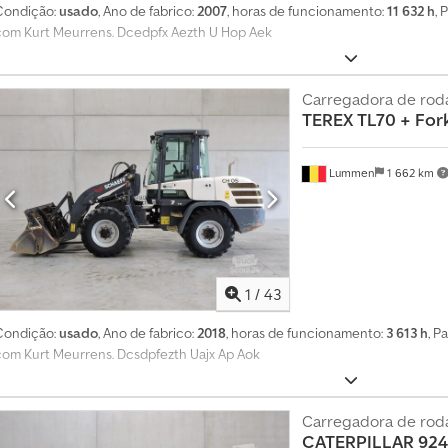
Condição:
usado
, Ano de fabrico:
2007
, horas de funcionamento:
11 632 h
, 
com Kurt Meurrens. Dcedpfx Aezth U Hop Aek
Carregadora de rod
TEREX
TL70 + For
Lummen
1 662 km
1
/
43
Condição:
usado
, Ano de fabrico:
2018
, horas de funcionamento:
3 613 h
, P
com Kurt Meurrens. Dcsdpfezth Uajx Ap Aok
Carregadora de rod
CATERPILLAR
92