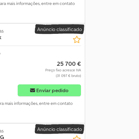
Para mais informações, entre em contato
Anúncio classificado
as
k
25 700 €
Preço fixo acresce IVA
(31 097 € bruto)
Enviar pedido
ara mais informações, entre em contato
Anúncio classificado
as
4G