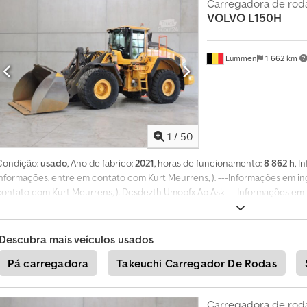
Carregadora de rod
o
VOLVO
L150H
r
C
Lummen
1 662 km
r
i
a
r
1
/
50
a
n
Condição:
usado
, Ano de fabrico:
2021
, horas de funcionamento:
8 862 h
, 
ú
informações, entre em contato com Kurt Meurrens, ). ---Informações em in
n
contato com Kurt Meurrens, ). Dcsdezth Umopfx Ap Ask ---Informações em 
c
controlo central Balança Câmara Mais informações Para mais informações,
i
o
Descubra mais veículos usados
i
Pá carregadora
Takeuchi Carregador De Rodas
n
d
i
Carregadora de rod