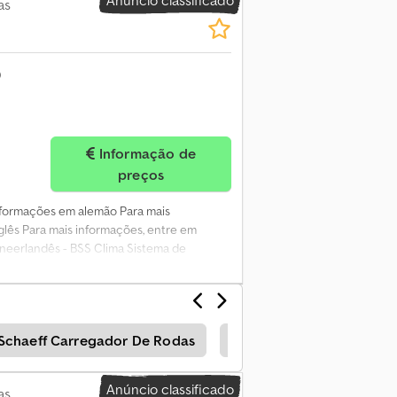
as
Informação de
preços
Informações em alemão Para mais
glês Para mais informações, entre em
neerlandês - BSS Clima Sistema de
 entre em contato com Kurt Meurrens, ).
Schaeff Carregador De Rodas
Zeppelin Carregador De
Anúncio classificado
as