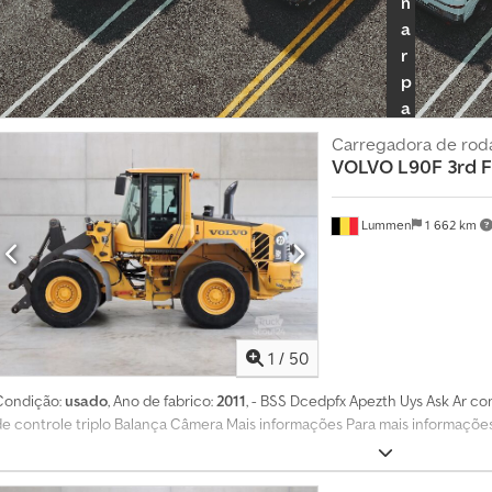
n
a
r
p
a
c
Carregadora de rod
o
VOLVO
L90F 3rd 
t
e
Lummen
1 662 km
d
e
r
e
v
1
/
50
e
n
Condição:
usado
, Ano de fabrico:
2011
, - BSS Dcedpfx Apezth Uys Ask Ar co
d
de controle triplo Balança Câmera Mais informações Para mais informaçõe
e
d