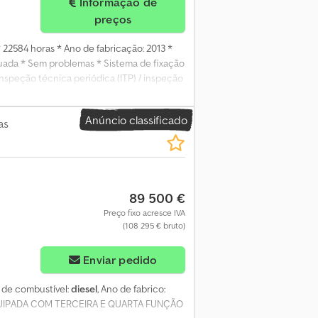
Informação de
preços
 * 22584 horas * Ano de fabricação: 2013 *
ada * Sem problemas * Sistema de fixação
inspeção técnica periódica (ITP) / inspeção
 A visita só é possível mediante
Anúncio classificado
as
89 500 €
Preço fixo acresce IVA
(108 295 € bruto)
Enviar pedido
o de combustível:
diesel
, Ano de fabrico:
QUIPADA COM TERCEIRA E QUARTA FUNÇÃO