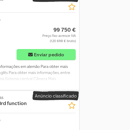
99 750 €
Preço fixo acresce IVA
(120 698 € bruto)
Enviar pedido
Informações em alemão Para obter mais
glês Para obter mais informações, entre
ima Sistema central Câmera Mais
rens, ). Dcedpfszth Utox Ap Aek
Anúncio classificado
as
rd function