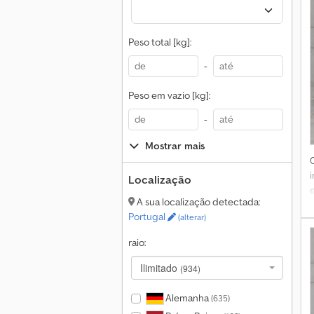
Peso total [kg]:
-
Peso em vazio [kg]:
-
Mostrar mais
Localização
A sua localização detectada:
Portugal
(alterar)
raio:
Ilimitado
(934)
Alemanha
(635)