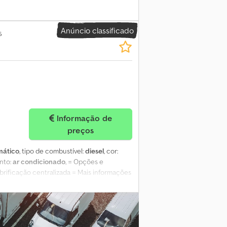
Anúncio classificado
s
Informação de
preços
mático
, tipo de combustível:
diesel
, cor:
nto:
ar condicionado
, = Opções e
Lubrificação centralizada = Mais informações
ca do motor: Volvo