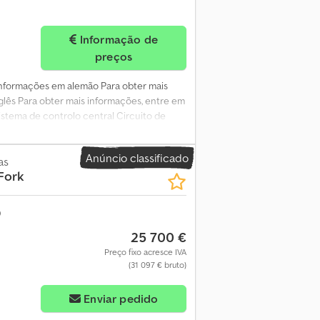
Informação de
preços
 Informações em alemão Para obter mais
glês Para obter mais informações, entre em
istema de controlo central Circuito de
informações Para obter mais informações,
Anúncio classificado
as
Fork
25 700 €
Preço fixo acresce IVA
(31 097 € bruto)
Enviar pedido