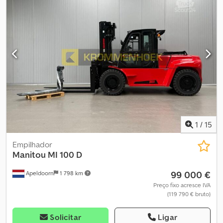
1
/
15
Empilhador
Manitou
MI 100 D
99 000 €
Apeldoorn
1 798 km
Preço fixo acresce IVA
(119 790 € bruto)
Solicitar
Ligar