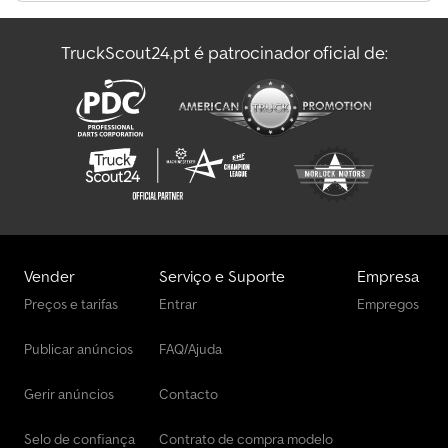
Piaggio Transportadores
TruckScout24.pt é patrocinador oficial de:
Piaggio Veículos Municipais / Especiais
Porsche Outros
Vender
Serviço e Suporte
Empresa
Preços e tarifas
Entrar
Empregos
Publicar anúncios
FAQ/Ajuda
Gerir anúncios
Contacto
Selo de confiança
Contrato de compra modelo