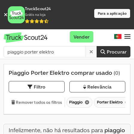
TruckScout24
Para a aplicação
Grátis na loja
Vender
Procurar
Piaggio Porter Elektro comprar usado
(0)
Filtro
Relevância
Piaggio
Porter Elektro
Remover todos os filtros
Infelizmente, não há resultados para
piaggio