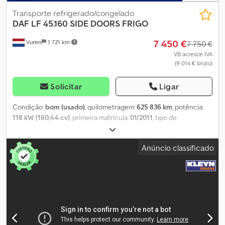
Transporte refrigerado/congelado
DAF
LF 45.160 SIDE DOORS FRIGO
7 450 €
Vuren
1 721 km
7 750 €
VB acresce IVA
(9 014 € bruto)
Solicitar
Ligar
Condição:
bom (usado)
, quilometragem:
625 836 km
, potência:
118 kW (160,44 cv)
, primeira matrícula:
01/2011
, tipo de
combustível:
diesel
, tamanho do pneu:
205/75R17,5
, configuração
de eixo:
4x2
, distância entre eixos:
3 900 mm
, combustível:
diesel
,
Anúncio classificado
cor:
branco
, cabina do condutor:
cabina diurna
, tipo de
engrenagem:
automático
, número de velocidades:
6
, classe de
emissão:
Euro 5
, suspensão:
aço-ar
, número de lugares:
2
,
comprimento total:
7 030 mm
, largura total:
2 600 mm
, altura total:
3 440 mm
, comprimento do espaço de carga:
3 580 mm
, largura
do espaço de carga:
2 260 mm
, altura do espaço de carga:
2 340
mm
, Ano de fabrico:
2011
, Equipamento:
ABS, aquecedor de
assento, controlo de velocidade de cruzeiro, espelho retrovisor