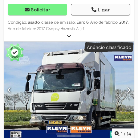
Solicitar
Ligar
Condição:
usado
, classe de emissão:
Euro 6
, Ano de fabrico:
2017
,
Ano de fabrico: 2017 Csdpsy Hxzmsfx Ailjrf
Anúncio classificado
1
/
14