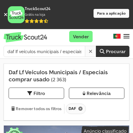
TruckScout24
Para a aplicação
Grátis na loja
Vender
Procurar
Daf Lf Veículos Municipais / Especiais
comprar usado
(2 363)
Filtro
Relevância
DAF
Remover todos os filtros
Anúncio classificado