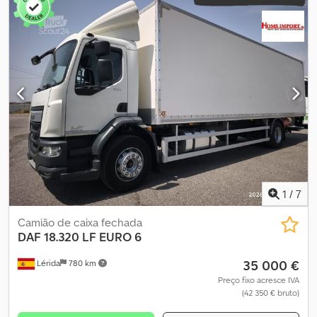
1
/
7
Camião de caixa fechada
DAF
18.320 LF EURO 6
35 000 €
Lérida
780 km
Preço fixo acresce IVA
(42 350 € bruto)