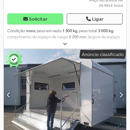
Preço fixo acresce IVA
(16 994 € bruto)
Solicitar
Ligar
Condição:
novo
, peso em vazio:
1 300 kg
, peso total:
3 000 kg
,
comprimento do espaço de carga:
6 200 mm
, largura do espaço
de carga:
2 200 mm
, altura do espaço de carga:
2 300 mm
, Ano de
fabrico:
2025
, Por favor, agende uma visita para inspecionar o
Anúncio classificado
produto antes da compra ou faça o pedido diretamente na nossa
loja online. De segunda a sexta, das 08:00 às 12:30 e das 14:00 às
18:00, ou a qualquer hora através da nossa loja online em
trailershop. O conteúdo e as imagens estão protegidos por
direitos de autor – logótipos e marcas registadas 10/25. A imagem
e todas as informações são meramente indicativas e não são
vinculativas; o preço não inclui a carga. Marcas de qualidade na
ANHÄNGERWIRTZ há mais de 35 anos. Mais de 850 reboques
disponíveis em stock e venda de acessórios / oficina para
Anssems - Brian James Trailers - Blyss - Brenderup - Böckmann -
Cheval Liberté - Debon - Eduard - HULCO - HENRA - Koch - Martz
- Neptun - SARIS - Tomplan - Trailershop - Variant - WM Meyer e
muito mais... Preço de venda para produtos novos, com garantia e