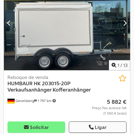
como showroom móvel, reboque promocional, unidade de
receção, loja pop-up ou stand para eventos. O reboque possui
uma grande lateral com abertura elétrica, bateria integrada,
iluminação LED, porta de acesso com fecho e uma estrutura
robusta em poliéster. Pode ser utilizado imediatamente em feiras,
eventos, ações promocionais e tours. ✅ Apenas 1 ano de uso ✅
Em perfeito estado ✅ Disponível de imediato ✅ MMA 3.500 kg ✅
Aparência profissional ✅ Oportunidade única sem longos tempos
de espera para produção Preço de venda: 49.000 €, IVA não
incluído Interessado ou tem alguma questão? Entre em contato
para obter mais informações ou agendar uma visita.
1
/
13
Reboque de venda
HUMBAUR
HK 203015-20P
Verkaufsanhänger Kofferanhänger
5 882 €
Gevelsberg
1 797 km
Preço fixo acresce IVA
(7 000 € bruto)
Solicitar
Ligar