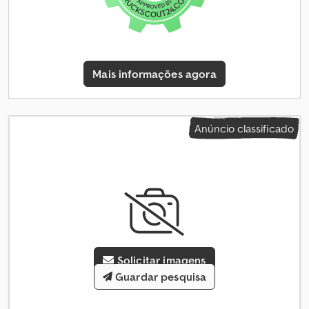
acesso frontal com degrau em alumínio, porta de acesso traseira
à esquerda, 4 alças de manobra, 4 suportes, roda de apoio... Novo /
com garantia, fatura, preço de venda, IVA disponíveis. Faça o seu
pedido por telefone, tendo à mão o número de identificação
deste anúncio, ou compre de forma rápida e a qualquer hora
Mais informações agora
através da nossa loja online. Aceitação de pedidos por telefone:
Segunda a sexta, das 08:00 às 12:30 e das 14:00 às 18:00. Ou
compre a qualquer hora na nossa loja online. Crsdpfezl Huisx Am
Asf 26/07 TPPVK2501KLLEERPVC As imagens podem ser
Anúncio classificado
diferentes.
Solicitar imagens
Guardar pesquisa