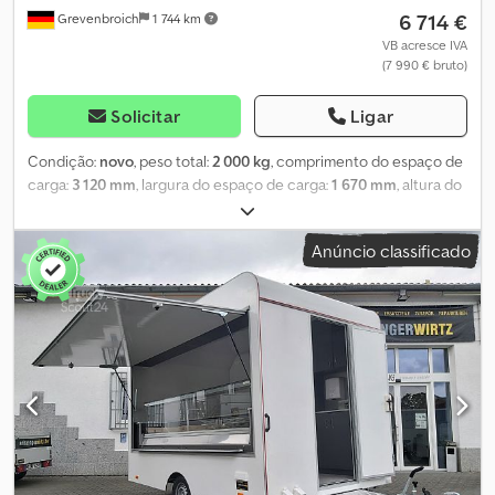
6 714 €
Grevenbroich
1 744 km
informações apresentadas não são vinculativas. 2000F612T222-
220VA00357
VB acresce IVA
(7 990 € bruto)
Solicitar
Ligar
Condição:
novo
, peso total:
2 000 kg
, comprimento do espaço de
carga:
3 120 mm
, largura do espaço de carga:
1 670 mm
, altura do
espaço de carga:
1 990 mm
, Este reboque está disponível
diretamente na nossa loja online. Encomende – pague – levante.
Anúncio classificado
Insira o número do artigo
ROADSTER2000SANDWIPOLYBLACKVKST, encomende o reboque
e levante-o após a homologação. Crodpfx Amozp Ul Rj Asf
ANHÄNGERWIRTZ, o mercado online para levantar o seu novo
reboque, oferece marcas de alta qualidade! Mais de 850
reboques novos em stock. Mais de 130 reboques usados em
constante oferta. Exemplo não vinculativo: reboque tipo caixa
Cargo C500 roadster, dimensões 312x167x199 cm, capacidade de
carga 2000 kg, chassi Pullman II de dois eixos, adequado para 100
km/h, paredes tipo sanduíche de cor cinza claro com porta de
venda/serviço no lado direito, porta lateral no lado esquerdo,