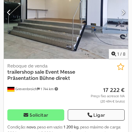
Amszrgzcj Asrf Inclui guincho elétrico com bateria de 12 V Inclui
jantes de liga leve prateadas e pretas Inclui calhas perfuradas no
piso de carga O novo Roadster 1000 no formato XL, o reboque do
futuro. Moderno – leve – económico em termos de combustível e
disponível em várias cores e configurações. A Trailershop
oferece-lhe o Roadster exclusivo a um preço justo, com
disponibilidade imediata. Veículo novo, fatura com IVA
discriminado, garantia do revendedor especializado há 35 anos.
Direitos de autor – proteção de marca 08.26 C1000car premium
1
/
8
ROADSTER1000SWISSVGPOLYWHI
Reboque de venda
trailershop sale
Event Messe
Präsentation Bühne direkt
17 222 €
Grevenbroich
1 744 km
Preço fixo acresce IVA
(20 494 € bruto)
Solicitar
Ligar
Condição:
novo
, peso em vazio:
1 200 kg
, peso máximo de carga: