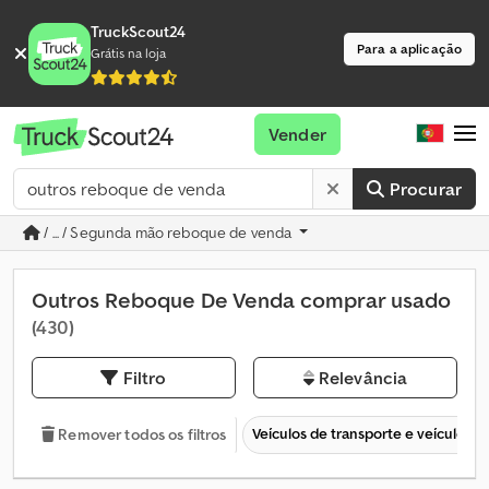
TruckScout24
Para a aplicação
Grátis na loja
Vender
Procurar
/ ... / Segunda mão reboque de venda
Outros Reboque De Venda comprar usado
(430)
Filtro
Relevância
Veículos de transporte e veículos c
Remover todos os filtros