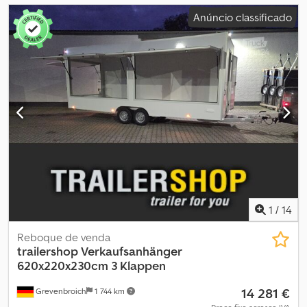
Anúncio classificado
1
/
14
Reboque de venda
trailershop
Verkaufsanhänger
620x220x230cm 3 Klappen
14 281 €
Grevenbroich
1 744 km