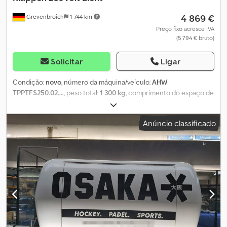
registadas, 26/07 TPPTFSMULTIVK250.03DLHT230IL
4 869 €
Grevenbroich
1 744 km
Crjdezmyzlopfx Am Ajf
Preço fixo acresce IVA
(5 794 € bruto)
Solicitar
Ligar
Condição:
novo
, número da máquina/veículo:
AHW
TPPTFS250.02....
, peso total:
1 300 kg
, comprimento do espaço de
carga:
2 500 mm
, largura do espaço de carga:
1 500 mm
, altura do
espaço de carga:
2 000 mm
, ANHÄNGERWIRTZ, a loja online onde
Anúncio classificado
pode encontrar o seu novo reboque, oferece marcas de
fabricantes de renome! Mais de 850 reboques novos em stock.
Mais de 130 reboques usados disponíveis em permanência.
Exemplo sem compromisso: reboque tipo caixa TFS Multi novo
Para eventos, feiras, vendas, divulgação de informações e muito
mais. Nova produção de reboques de venda Multitrailer, modelo
de caixa vazia 250x150x200 cm, 1300 kg, com travão, eixo único,
chassi de piso baixo, 100 km/h, estrutura em sanduíche de
poliéster de 30 mm, caixa vazia com porta de venda à direita,
porta de venda frontal com cantos de lona cinza, porta traseira,