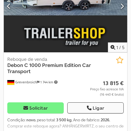
através da nossa loja online em trailer-shop.de Direitos de autor -
proteção de marca 09/26 BLPFC275HTLAERO10AF
1
/
5
Reboque de venda
Debon
C 1000 Premium Edition Car
Transport
13 815 €
Grevenbroich
1 744 km
Preço fixo acresce IVA
(16 440 € bruto)
Solicitar
Ligar
Condição:
novo
, peso total:
3 500 kg
, Ano de fabrico:
2026
,
Comprar este reboque agora? ANHÄNGERWIRTZ, o seu centro de