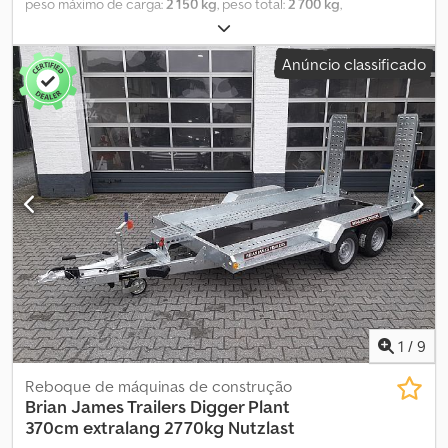
peso máximo de carga:
2 150 kg
, peso total:
2 700 kg
,
comprimento do espaço de carga:
2 800 mm
, largura do espaço
de carga:
1 300 mm
, Reboques para transporte de máquinas na
Anúncio classificado
ANHÄNGERWIRTZ Entrega possível em todo o país! Exemplo sem
compromisso: Brian James Brian James Digger Plant 543-2813-27
280x130cm, suporte para pás, rampas, roda sobressalente, 2700
kg, promoção. Transportador de máquinas Reboque de
plataforma baixa tandem V, chassi - freio por inércia - pneus 14" -
altura da plataforma de carga 38 cm - caçamba de aço
galvanizada com fundo de aço perfurado, olhais de amarração
DIN - suporte para pás montado - rampas de acesso de aço,
dobráveis e deslizantes, roda de apoio... Chedpfjzm N Unsx Apbsa
Preço para levantamento: por favor, faça o pedido por telefone ou
a qualquer hora através da nossa loja online e marque uma data
para o levantamento! 543-0110VERSION29002 07/25
1
/
9
Reboque de máquinas de construção
Brian James Trailers
Digger Plant
370cm extralang 2770kg Nutzlast