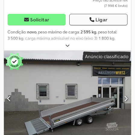
Preço fixo acresce IVA
(7 998 € bruto)
Solicitar
Ligar
Condição:
novo
, peso máximo de carga:
2 595 kg
, peso total:
3 500 kg
, carga máxima admissível no eixo (eixo 3):
1 800 kg
,
comprimento do espaço de carga:
4 000 mm
, largura do espaço
de carga:
1 800 mm
, Ano de fabrico:
2026
, ANHÄNGERWIRTZ, o
Anúncio classificado
seu mercado online para a compra de reboques, oferece marcas
de alta qualidade! Mais de 850 reboques novos em stock. Mais de
130 reboques usados disponíveis em permanência. Exemplo sem
compromisso: Modelo Novo 2026, Edição Especial, 3 eixos de 1800
kg, disponível enquanto durarem os stocks! Vlemmix Trailers,
reboque multiuso, plataforma rebaixada 400x180x34, 3500 kg, três
eixos, reboque de plataforma rebaixada, chassis baixo, 3 eixos de
1800 kg, suspensão de borracha, jantes de aço pretas, pneus de
baixo perfil, caçamba de aço galvanizada com revestimento em
pó totalmente preta, piso em madeira compensada, rampa
traseira rebaixada de 150 cm com sistema de elevação preto,
suporte para ferramentas, pontos de fixação DIN, roda de apoio
automática... 😊 Chedpfx Aezrg Rkopbea Vendas disponíveis 24