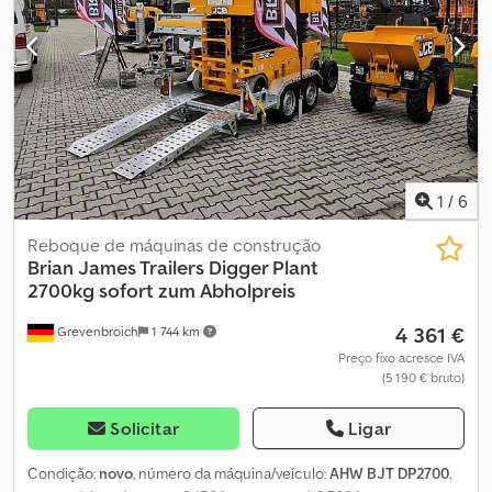
Agende uma data para a recolha! Vendas por telefone durante o
nosso horário de funcionamento Horário de funcionamento das
vendas: de segunda a sexta-feira ou 24 horas por dia através da
nossa loja online O conteúdo e as imagens estão protegidos por
direitos de autor - Logotipos, versão de proteção de marca 543-
1320, versão 28906, 26/07
1
/
6
Reboque de máquinas de construção
Brian James Trailers
Digger Plant
2700kg sofort zum Abholpreis
4 361 €
Grevenbroich
1 744 km
Preço fixo acresce IVA
(5 190 € bruto)
Solicitar
Ligar
Condição:
novo
, número da máquina/veículo:
AHW BJT DP2700
,