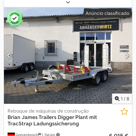
largura do espaço de carga:
1 300 mm
, Ano de fabrico:
2025
,
Ampla seleção! Vendas disponíveis 24 horas por dia, 7 dias por
Anúncio classificado
semana, na loja online trailershop.de SEG. a SEX. das 08:00 às 12:30
e das 14:00 às 18:00 Ou 24 horas por dia, 7 dias por semana, através
da nossa loja online em trailershop.de O conteúdo e as imagens
estão protegidos por direitos de autor – Logotipos: marca
registada 543-0110R-01+543-L-08. 07.26 Chjdpozm Tb Sjfx Apbsa
1
/
8
Reboque de máquinas de construção
Brian James Trailers
Digger Plant mit
TracStrap Ladungssicherung
6 015 €
Grevenbroich
1 744 km