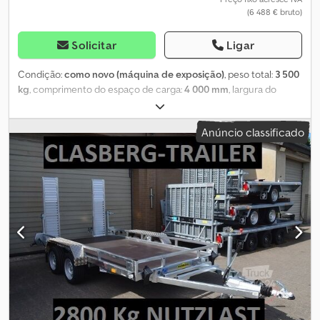
(6 488 € bruto)
Solicitar
Ligar
Condição:
como novo (máquina de exposição)
, peso total:
3 500
kg
, comprimento do espaço de carga:
4 000 mm
, largura do
espaço de carga:
1 850 mm
, altura do espaço de carga:
250 mm
,
Ano de fabrico:
2021
, Muitos modelos e versões populares
Anúncio classificado
disponíveis para entrega... Mais é simplesmente mais valor
agregado... Nossos reboques Brian James oferecem a solução
mais confortável para o transporte de máquinas, não apenas para
profissionais. Garanta agora o modelo e configuração desejados.
Quer comprar um dos melhores multitransportadores? Exemplo
não vinculativo: Transportador de máquinas General Plant
400x185x25cm, capacidade 3500kg, reboque tandem rebaixado
em V, freio de inércia, engate esférico AL-KO com trava, pneus 13"
- altura baixa da plataforma de carga 38 cm, caçamba de aço
galvanizado com piso de multiplex, olhais de amarração
integrados, para-lamas transitáveis com chapa antiderrapante,
rampa de acesso com auxílio por mola e suporte montados, roda
de apoio automática, iluminação moderna instalada de forma