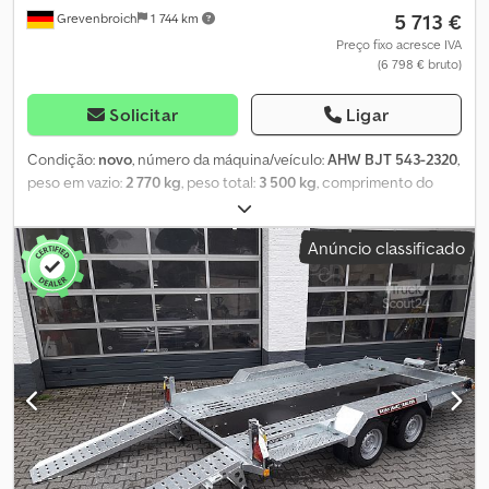
5 713 €
Grevenbroich
1 744 km
Preço fixo acresce IVA
(6 798 € bruto)
Solicitar
Ligar
Condição:
novo
, número da máquina/veículo:
AHW BJT 543-2320
,
peso em vazio:
2 770 kg
, peso total:
3 500 kg
, comprimento do
espaço de carga:
3 700 mm
, largura do espaço de carga:
1 700
mm
, Ano de fabrico:
2026
, Muitos modelos e versões populares
Anúncio classificado
disponíveis... Mais é simplesmente mais valor... encomende em
trailershop. Os nossos reboques Brian James não são apenas para
profissionais, oferecendo a solução mais confortável para o
transporte de máquinas. *ou garanta já o seu modelo e
equipamento preferidos.* Deseja comprar um dos melhores
reboques multiuso para transporte de máquinas? Exemplo sem
compromisso: Reboque para transporte de máquinas Cargo
Digger Plant 2, 370x170x15 cm, 3500 kg. Chassi Tandem de
plataforma baixa V, freio de inércia, pneus 12", altura da plataforma
de carga 38 cm, caçamba de aço galvanizada com base de aço
perfurado, olhais de amarração DIN, suporte para pá montado,