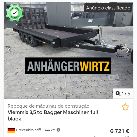
Anúncio classificado
1
/
5
Reboque de máquinas de construção
Vlemmix
3,5 to Bagger Maschinen full
black
6 721 €
Grevenbroich
1 744 km