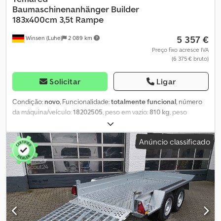
Baumaschinenanhänger
Builder
183x400cm 3,5t Rampe
5 357 €
Winsen (Luhe)
2 089 km
Preço fixo acresce IVA
(6 375 € bruto)
Solicitar
Ligar
Condição:
novo
, Funcionalidade:
totalmente funcional
, número
da máquina/veículo:
18202505
, peso em vazio:
810 kg
, peso
máximo de carga:
2 690 kg
, peso total:
3 500 kg
, configuração de
eixo:
2 eixos
, comprimento do espaço de carga:
4 000 mm
, largura
Anúncio classificado
do espaço de carga:
1 830 mm
, altura do espaço de carga:
250
mm
, suspensão:
outro
, Ano de fabrico:
2026
, Informações do
produto "Reboque para máquinas de construção Temared
Builder 183x400cm 3,5t | Rampa" Dimensões de carga aprox. 1830 x
4000 mm Dimensões externas aprox. 2430 x 6070 mm Peso bruto
admissível: 3500 kg Carga útil: aprox. 2690 kg (a carga útil varia
conforme equipamento adicional) Fabricante: Temared Chodpfx
Apethh U Dsbja Características - Reboque para máquinas de