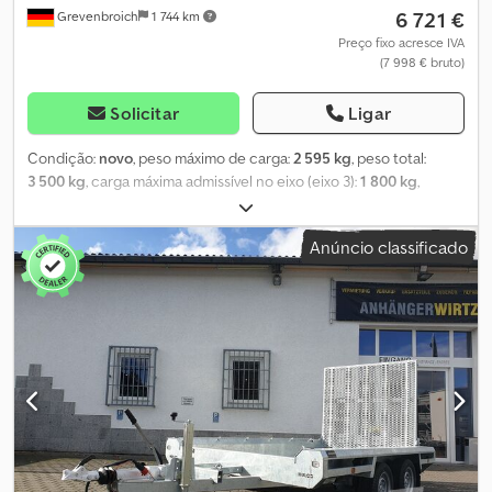
6 721 €
Grevenbroich
1 744 km
Preço fixo acresce IVA
(7 998 € bruto)
Solicitar
Ligar
Condição:
novo
, peso máximo de carga:
2 595 kg
, peso total:
3 500 kg
, carga máxima admissível no eixo (eixo 3):
1 800 kg
,
comprimento do espaço de carga:
4 000 mm
, largura do espaço
de carga:
1 800 mm
, Ano de fabrico:
2026
, ANHÄNGERWIRTZ - o
Anúncio classificado
mercado online para retirar seu novo reboque oferece marcas
de renome! Mais de 850 reboques novos em estoque Mais de 130
reboques usados disponíveis constantemente Exemplo sem
compromisso: Modelo novo 2026, modelo especial com 3 x 1800
kg eixos – enquanto durarem os estoques! Vlemmix Trailers
Multitransporter Toeflader 400x180x34 3500kg Tridem semi-
rebaixado baixo com chassi em V, 3 eixos de 1800kg com
suspensão de borracha, rodas de aço pretas, pneus de perfil
baixo, plataforma de aço galvanizada com pintura a pó totalmente
preta, piso de multiplex, rampa traseira de 150cm com assistência
de elevação preta, suporte de conchas, argolas DIN, roda de