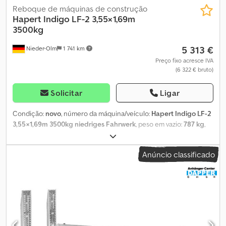
Reboque de máquinas de construção
Hapert
Indigo LF-2 3,55×1,69m
3500kg
5 313 €
Nieder-Olm
1 741 km
Preço fixo acresce IVA
(6 322 € bruto)
Solicitar
Ligar
Condição:
novo
, número da máquina/veículo:
Hapert Indigo LF-2
3,55×1,69m 3500kg niedriges Fahrwerk
, peso em vazio:
787 kg
,
peso máximo de carga:
2 713 kg
, peso total:
3 500 kg
,
configuração de eixo:
2 eixos
, comprimento do espaço de carga:
Anúncio classificado
3 540 mm
, largura do espaço de carga:
1 690 mm
, altura do
espaço de carga:
195 mm
, Rampa de acesso - Portal traseiro
contínuo com 1,20 m de altura - Com barras de apoio - Ângulo de
acesso otimizado de 16° - Rampa assistida por molas de aço,
auxílio de elevação - Sistema de fecho HAPERT: fechos robustos
com ação dupla Chassi e quadro - Plataforma de carga baixa de
34 cm - Engate de esfera com indicador de segurança - Chassi