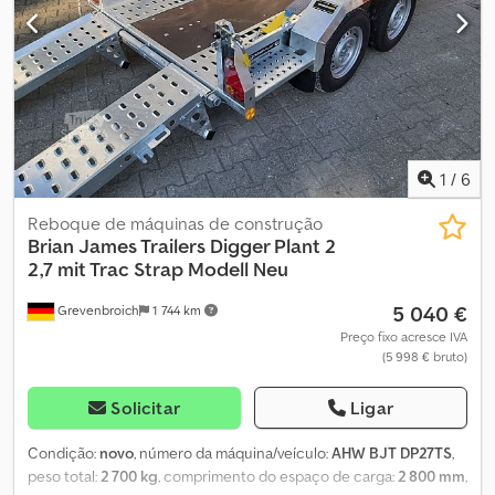
1
/
6
Reboque de máquinas de construção
Brian James Trailers
Digger Plant 2
2,7 mit Trac Strap Modell Neu
5 040 €
Grevenbroich
1 744 km
Preço fixo acresce IVA
(5 998 € bruto)
Solicitar
Ligar
Condição:
novo
, número da máquina/veículo:
AHW BJT DP27TS
,
peso total:
2 700 kg
, comprimento do espaço de carga:
2 800 mm
,