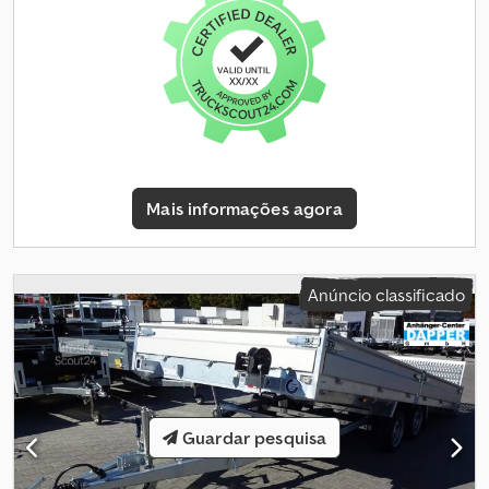
robustas com dupla ação Chassi e estrutura - Plataforma de
carga baixa, apenas 34 cm de altura - Engate de esfera com
indicador de segurança - Chassi totalmente soldado e
galvanizado por imersão a quente - Lanço em V aparafusado -
Rodízio automático HAPERT ajustável em altura, com roda
endurecida Plataforma de carga e piso - Piso contínuo em
madeira compensada antiderrapante e impermeável -
Compensado de bétula finlandesa, 11 camadas prensadas à prova
d’água - Espessura de 15 mm - Estribo de acesso na parte traseira
Mais informações agora
Instalações de iluminação - Com luz de marcha à ré - Com luz de
nevoeiro traseira Chedpfx Apsi A D Tajboa - Com duas luzes
delimitadoras frontais em LED - Tomada de 13 pinos Rodas e eixos
- Eixo robusto com suspensão de borracha - Com sistema
Anúncio classificado
automático de marcha à ré - Rolamentos compactos, isentos de
manutenção - Bordas laterais robustas e resistentes a impactos
com HAPERT Safety Steps - Equipado com guarda-lamas - Calços
de roda com suporte Opções de fixação e amarração - Sistema
de fixação de carga da HAPERT, certificado pelo TÜV - 10 argolas
de amarração rebaixadas integradas ao quadro, conforme norma
Guardar pesquisa
DIN, 1000 dAN (Kg) por argola - Trilho Combi Protect Documentos
e custos de transporte - Custos de transporte até nós já
incluídos - Inclui documento do veículo (Certificado de registro,