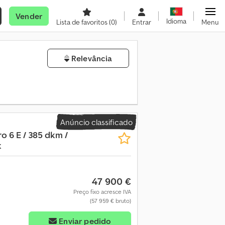
Vender
Idioma
Lista de favoritos
(0)
Entrar
Menu
Relevância
Anúncio classificado
o 6 E / 385 dkm /
k
47 900 €
Preço fixo acresce IVA
(57 959 € bruto)
Enviar pedido