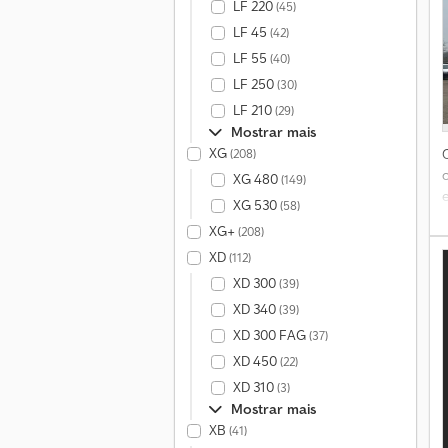
LF 220
(45)
LF 45
(42)
LF 55
(40)
LF 250
(30)
LF 210
(29)
Mostrar mais
P
XG
(208)
XG 480
(149)
XG 530
(58)
R
XG+
(208)
r
XD
(112)
XD 300
(39)
G
XD 340
(39)
m
XD 300 FAG
(37)
=
XD 450
(22)
XD 310
(3)
Mostrar mais
C
XB
(41)