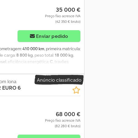
35 000 €
Preço fixo acresce IVA
(42 350 € bruto)
Enviar pedido
ilometragem:
410 000 km
, primeira matrícula:
de carga:
8 800 kg
, peso total:
18 000 kg
,
esel
, eficiência energética:
C
, travões:
e engrenagem:
automático
, classe de
00 mm
, largura do espaço de carga:
2 550
Anúncio classificado
om lona
acional:
18 000 kg
, Equipamento:
ABS, ar
2 EURO 6
o, controlo de velocidade de cruzeiro,
80 m * 2,50 m * 2,55 m + plataforma
ca, travão de motor em 2 posições,
ão, assistente de faixa, controlo de
68 000 €
dew N Sudepfx Ai Ssf
Preço fixo acresce IVA
(82 280 € bruto)