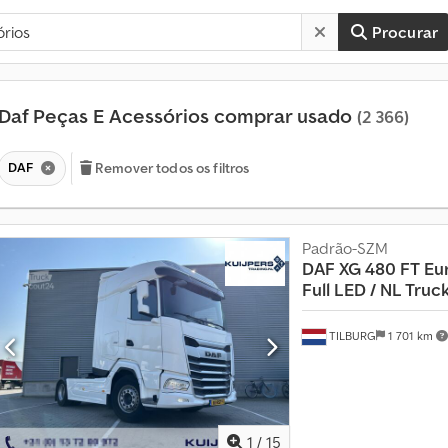
Procurar
Daf Peças E Acessórios comprar usado
(2 366)
DAF
Remover todos os filtros
Padrão-SZM
DAF
XG 480 FT Eur
Full LED / NL Truc
TILBURG
1 701 km
1
/
15