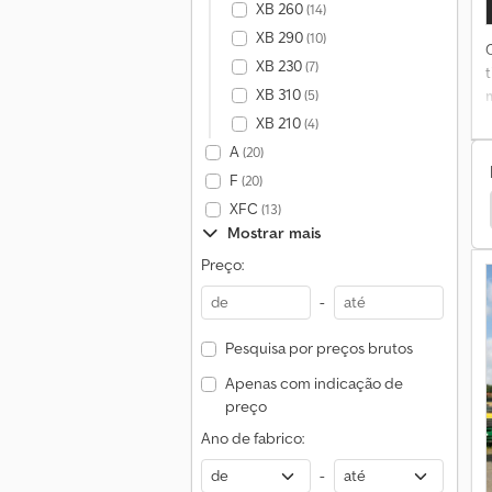
XB 260
(14)
A
XB 290
(10)
XB 230
(7)
1
XB 310
(5)
XB 210
(4)
A
(20)
p
F
(20)
XFC
tros
Palfinger Caminhões
Palfinger Sideloader
(13)
Mostrar mais
s
Preço:
-
Pesquisa por preços brutos
Apenas com indicação de
preço
Ano de fabrico:
-