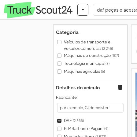
Categoria
Veículos de transporte e
veículos comerciais
(2 246)
Máquinas de construção
(107)
Tecnologia municipal
(8)
Máquinas agrícolas
(5)
Detalhes do veículo
Fabricante:
DAF
(2 366)
B-P Battioni e Pagani
(4)
Mercedes-Benz
(7 973)