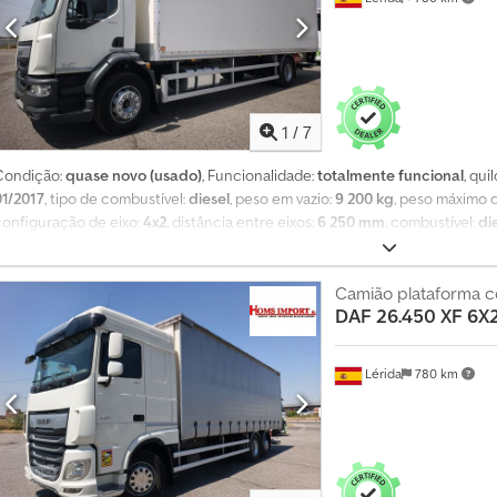
1
/
7
Condição:
quase novo (usado)
, Funcionalidade:
totalmente funcional
, qu
01/2017
, tipo de combustível:
diesel
, peso em vazio:
9 200 kg
, peso máximo 
configuração de eixo:
4x2
, distância entre eixos:
6 250 mm
, combustível:
di
travão de motor
, cor:
branco
, cabina do condutor:
cabina diurna
, tipo d
emissão:
Euro 6
, suspensão:
aço-ar
, comprimento do espaço de carga:
8 8
mm
, altura do espaço de carga:
2 450 mm
, Ano de fabrico:
Camião plataforma c
2017
, peso oper
DAF
26.450 XF 6X
condicionado, bloqueio do diferencial, compressor, computador de bord
registo de automóvel, spoiler
, Dimensões da carroçaria: CAIXA FECHADA 8,
levatória retrátil MBB de 1.500 kg. Extras: Ar condicionado, caixa automáti
Lérida
780 km
uspensão pneumática traseira, cruise control, rádio CD, assistente de colis
distância, computador de bordo, vidros elétricos, fecho centralizado… Cro