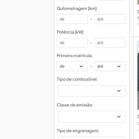
Quilometragem [km]:
-
Potência [kW]:
d
-
C
Primeira matrícula:
U
k
-
d
Tipo de combustível:
Classe de emissão:
Tipo de engrenagem: