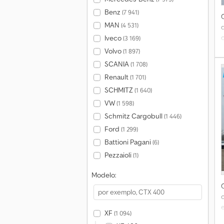
Benz
(7 941)
MAN
(4 531)
Iveco
(3 169)
Volvo
(1 897)
c
SCANIA
(1 708)
Renault
(1 701)
SCHMITZ
(1 640)
VW
(1 598)
C
Schmitz Cargobull
(1 446)
Ford
(1 299)
p
Battioni Pagani
(6)
Pezzaioli
(1)
C
Modelo:
XF
(1 094)