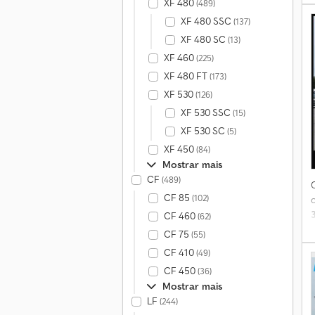
XF 480
(489)
XF 480 SSC
(137)
XF 480 SC
(13)
XF 460
(225)
XF 480 FT
(173)
*
XF 530
(126)
XF 530 SSC
(15)
XF 530 SC
(5)
v
XF 450
(84)
Mostrar mais
v
CF
(489)
M
CF 85
(102)
CF 460
(62)
CF 75
(55)
CF 410
(49)
CF 450
(36)
Mostrar mais
LF
(244)