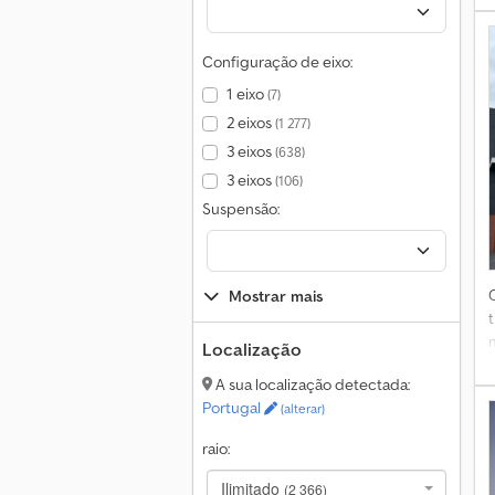
Configuração de eixo:
1 eixo
(7)
2 eixos
(1 277)
e
3 eixos
p
(638)
3 eixos
(106)
Suspensão:
Mostrar mais
Localização
A sua localização detectada:
Portugal
(alterar)
b
raio:
Ilimitado
(2 366)