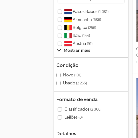
Países Baixos
(1 081)
Alemanha
(686)
Bélgica
(256)
Itália
(144)
Áustria
(91)
Mostrar mais
Condição
Novo
(101)
Usado
(2 265)
Formato de venda
e
s
Classificados
(2 366)
Leilões
(0)
Detalhes