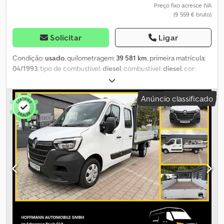
Preço fixo acresce IVA
(9 559 € bruto)
Solicitar
Ligar
Condição:
usado
, quilometragem:
39 581 km
, primeira matrícula:
04/1993
, tipo de combustível:
diesel
, combustível:
diesel
, cor:
outro
, tipo de engrenagem:
automático
, número de lugares:
3
,
comprimento total:
1 000 mm
, altura total:
1 000 mm
, Ano de
Anúncio classificado
fabrico:
1993
, Danos: nenhum = Informações da empresa =
Dwsdpfx Ajwixahonroa Somos uma empresa internacional com
sede na Bélgica, nos arredores de Bruxelas (+/-20 km). A Belgian
Bus Sales é o seu parceiro ideal para compra e venda de
autocarros usados, dispondo de um amplo parque de
estacionamento que serve como área de exposição. Temos
sempre vários autocarros em stock, de todas as marcas,
capacidades, modelos e faixas de preço. Podemos encontrar para
si o autocarro de turismo, escolar ou de linha certo, adequado às
suas necessidades ou orçamento. Todas as informações são
fornecidas sem garantia. Reservamo-nos o direito a erros, vendas
intermédias e lapsos de digitação. Horário de visitas para