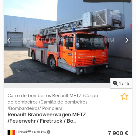
1
/
15
Carro de bombeiros Renault METZ /Corpo
de bombeiros /Camião de bombeiros
/Bombardeiros/ Pompiers
Renault
Brandweerwagen METZ
/Feuerwehr / Firetruck / Bo...
7 900 €
Tildonk
1 630 km