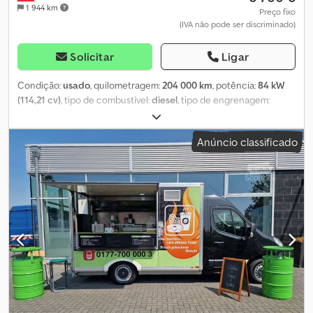
1 944 km
Preço fixo
(IVA não pode ser discriminado)
Solicitar
Ligar
Condição:
usado
, quilometragem:
204 000 km
, potência:
84 kW
(114,21 cv)
, tipo de combustível:
diesel
, tipo de engrenagem:
mecânico
, peso total:
2 830 kg
, primeira matrícula:
09/2014
,
próxima inspeção (TÜV):
09/2026
, cor:
branco
, número de lugares:
Anúncio classificado
6
, Ano de fabrico:
2014
, Equipamento:
ABS, ar condicionado
,
Renault Trafic 115 dCi DOKA, furgão de caixa – 6 lugares Dsdpszqi
Hlofx Anrowa Número interno: 1 VIN: VF1FLF1A2EY764150 À venda,
um Renault Trafic 115 dCi DOKA, furgão de caixa com 6 lugares.
Este veículo destaca-se pela sua prática cabine dupla, elevada
capacidade de reboque e motorização fiável. O furgão está em
bom estado de conservação, totalmente operacional e pronto a
ser utilizado. Dados do veículo: Renault Trafic 115 dCi * Furgão de
caixa DOKA * 6 lugares * Caixa de velocidades manual * Ar
condicionado * Com engate de reboque * Capacidade de
reboque: 2.000 kg * Totalmente operacional Equipamento: Ar
condicionado * Cabine dupla com 6 lugares * Caixa de