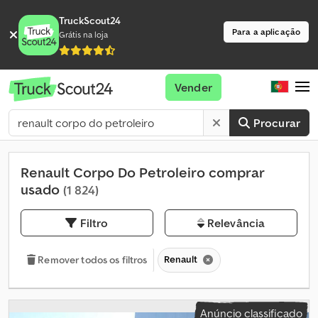
TruckScout24
Para a aplicação
Grátis na loja
Vender
Procurar
Renault Corpo Do Petroleiro comprar
usado
(1 824)
Filtro
Relevância
Renault
Remover todos os filtros
Anúncio classificado