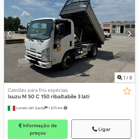
1
/
8
Camiões para fins especiais
Isuzu
M 50 C 150 ribaltabile 3 lati
Lonato del Garda
1 675 km
Informação de
Ligar
preços