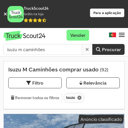
TruckScout24
Para a aplicação
Grátis na loja
Vender
Procurar
Isuzu M Caminhões comprar usado
(92)
Filtro
Relevância
Isuzu
Remover todos os filtros
Anúncio classificado