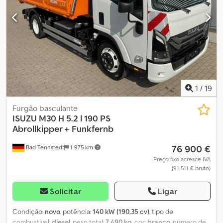
1
/
19
Furgão basculante
ISUZU
M30 H 5.2 l 190 PS
Abrollkipper + Funkfernb
76 900 €
Bad Tennstedt
1 975 km
Preço fixo acresce IVA
(91 511 € bruto)
Solicitar
Ligar
Condição:
novo
, potência:
140 kW (190,35 cv)
, tipo de
combustível:
diesel
, peso total:
7 490 kg
, cor:
branco
, número de