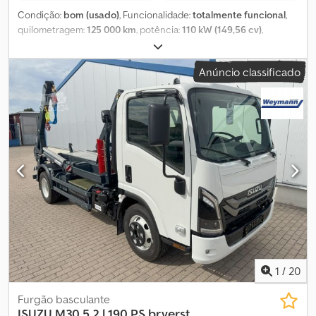
Condição:
bom (usado)
, Funcionalidade:
totalmente funcional
,
quilometragem:
125 000 km
, potência:
110 kW (149,56 cv)
,
primeira matrícula:
07/2011
, tipo de combustível:
diesel
, cor:
branco
, classe de emissão:
Euro 5
, Ano de fabrico:
2011
,
Anúncio classificado
Equipamento:
ABS, ar condicionado
, Caminhão usado ISUZU M
50 C 150, basculante de 3 lados, ano 2011, motor 3000, 150 cv,
transmissão automática, comprimento da caçamba basculante
3.300 mm, distância entre eixos 2.500 mm. Comprimento total do
caminhão 5.100 mm, peso total 5.000 kg (carteira de condução C),
capacidade de carga útil 2.500 kg, ar condicionado, ABS, Euro 5,
pneus com 70% de vida útil, suspensão mecânica com molas de
lâmina, espelhos + vidros elétricos, rádio, 125.000 km, em bom
estado de conservação. Dodpfx Aouiyalefrjwa
1
/
20
Furgão basculante
ISUZU
M30 5.2 l 190 PS br.verst