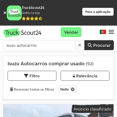
TruckScout24
Para a aplicação
Grátis na loja
Vender
Procurar
Isuzu Autocarros comprar usado
(92)
Filtro
Relevância
Isuzu
Remover todos os filtros
Anúncio classificado