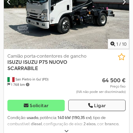
lâmina, espelhos + vidros elétricos, rádio, 125.000 km, em bom
estado de conservação. Csdpjuiyaljfx Ah Sjha
1
/
10
Camião porta-contentores de gancho
ISUZU
ISUZU P75 NUOVO
SCARRABILE
64 500 €
San Pietro in Gu' (PD)
1 768 km
Preço fixo
(IVA não pode ser discriminado)
Solicitar
Ligar
Condição:
usado
, potência:
140 kW (190,35 cv)
, tipo de
combustível:
diesel
, configuração de eixo:
2 eixos
, cor:
branco
,
tipo de engrenagem:
mecânico
, classe de emissão:
Euro 6
, Ano