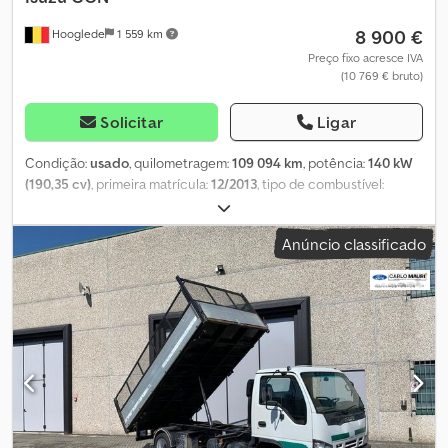
8 900 €
Hooglede
1 559 km
Preço fixo acresce IVA
(10 769 € bruto)
Solicitar
Ligar
Condição:
usado
, quilometragem:
109 094 km
, potência:
140 kW
(190,35 cv)
, primeira matrícula:
12/2013
, tipo de combustível:
diesel
, tamanho do pneu:
215/75r175
, configuração de eixo:
4x2
,
distância entre eixos:
2 800 mm
, combustível:
diesel
, travões:
Anúncio classificado
travão de motor
, cor:
outro
, cabina do condutor:
cabina diurna
,
classe de emissão:
Euro 5
, suspensão:
aço
, comprimento total:
6 000 mm
, largura total:
2 150 mm
, altura total:
2 650 mm
, Ano de
fabrico:
2013
, Equipamento:
espelho retrovisor elétrico, fecho
centralizado, regulação eléctrica dos vidros
, = Outras opções e
acessórios = - Leitor de CD - Câmara de marcha-atrás - Faróis -
Caixa de ferramentas = Mais informações = Travões: travões de
disco Suspensão: suspensão por molas de lâminas Eixo dianteiro:
dimensão dos pneus: 215/75r175; direcional; piso do pneu
esquerdo: 5 mm; piso do pneu direito: 5 mm Eixo traseiro: