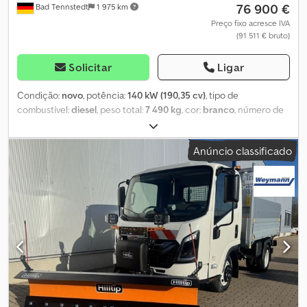
76 900 €
Bad Tennstedt
1 975 km
Preço fixo acresce IVA
(91 511 € bruto)
Solicitar
Ligar
Condição:
novo
, potência:
140 kW (190,35 cv)
, tipo de
combustível:
diesel
, peso total:
7 490 kg
, cor:
branco
, número de
lugares:
3
, Equipamento:
ABS, ar condicionado, fecho
centralizado, filtro de partículas, programa eletrónico de
Anúncio classificado
estabilidade (ESP)
, O centro ISUZU de veículos comerciais na
Alemanha, especializado em competência, serviço e consultoria,
oferece a você: ISUZU M30 H com Multilift telescópico CTS 04-37
com controle remoto 2 anos de garantia sobre o veículo básico a
partir da data de primeiro emplacamento CAPACIDADE DE
CARGA: 3.600 kg com PBT de 7.490 kg ou opcionalmente 4.600 kg
com PBT de 8.500 kg Equipamentos: - Motor turbodiesel 5,2L com
injeção direta Common Rail, 140 kW / 190 cv, EURO VI OBD-E
(máximo torque 510 Nm entre 1.600 – 2.800 rpm) - Sistema de filtro
de partículas com sistema DPD e AdBlue (o sistema de
autolimpeza permite a limpeza do filtro sem necessidade de