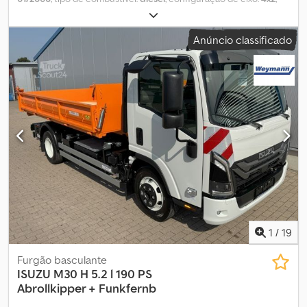
combustível:
diesel
, cor:
outro
, tipo de engrenagem:
mecânico
,
número de velocidades:
5
, comprimento do espaço de carga:
Anúncio classificado
4 750 mm
, Ano de fabrico:
2006
, Equipamento:
ABS
, = Outras
opções e acessórios = - 2 eixos - Suspensão de lâmina Csdpfxszm
Sbwo Ah Soha = Mais informações = Número de cilindros: 4
Cilindrada do motor: 2.999 cc Marca do motor: ISUZU Placa de
matrícula: TZE324
1
/
19
Furgão basculante
ISUZU
M30 H 5.2 l 190 PS
Abrollkipper + Funkfernb