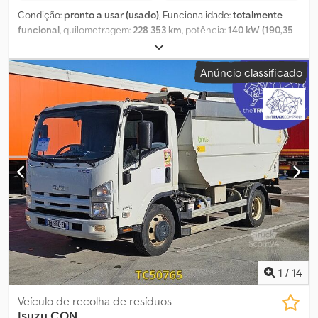
Condição:
pronto a usar (usado)
, Funcionalidade:
totalmente
funcional
, quilometragem:
228 353 km
, potência:
140 kW (190,35
cv)
, primeira matrícula:
09/2018
, tipo de combustível:
diesel
,
número de lugares:
33
, número de lugares em pé:
6
, tipo de
Anúncio classificado
engrenagem:
mecânico
, configuração de eixo:
2 eixos
, classe de
emissão:
Euro 6
, travões:
retardador
, tamanho do pneu:
235/75
R17.5
, comprimento total:
7 720 mm
, largura total:
2 320 mm
, altura
total:
3 330 mm
, Equipamento:
ABS, aquecedor estacionário, ar
condicionado, controlo de tração
, Autocarro interurbano –
Isuzu Turquoise Dados técnicos: - Primeira matrícula: 2018 -
Quilometragem: 228.353 km - Lugares sentados: 40 - Norma Euro:
Euro 6 - Combustível: Diesel - Transmissão: Manual - Potência: 140
kW (190 cv) - Comprimento: 7,72 m Csdpfx Ahjzrruho Soha - Eixos:
2 - Motor: Isuzu Equipamento: - Ar condicionado - ABS - ASR -
Travão motor (retardador) - Cintos de segurança - Cortinas -
Leitor de CD - Aquecedor auxiliar Vendido pela Fleequid, o
mercado europeu de autocarros usados.
1
/
14
Veículo de recolha de resíduos
Isuzu
CON