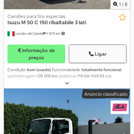
1
/
8
Camiões para fins especiais
Isuzu
M 50 C 150 ribaltabile 3 lati
Lonato del Garda
1 675 km
Informação de
Ligar
preços
Condição:
bom (usado)
, Funcionalidade:
totalmente funcional
,
quilometragem:
125 000 km
, potência:
110 kW (149,56 cv)
,
primeira matrícula:
07/2011
, tipo de combustível:
diesel
, cor:
branco
, classe de emissão:
Euro 5
, Ano de fabrico:
2011
,
Anúncio classificado
Equipamento:
ABS, ar condicionado
, Caminhão usado ISUZU M
50 C 150, basculante de 3 lados, ano 2011, motor 3000, 150 cv,
transmissão automática, comprimento da caçamba basculante
3.300 mm, distância entre eixos 2.500 mm. Comprimento total do
caminhão 5.100 mm, peso total 5.000 kg (carteira de condução C),
capacidade de carga útil 2.500 kg, ar condicionado, ABS, Euro 5,
pneus com 70% de vida útil, suspensão mecânica com molas de