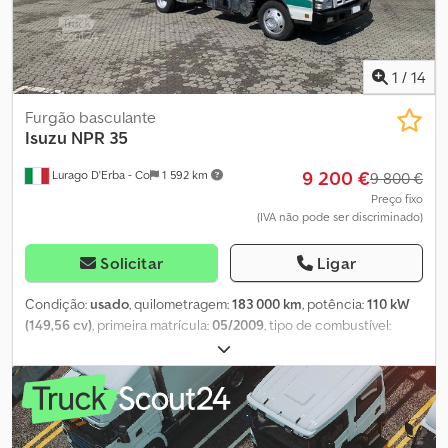
dimensão dos pneus: 215/75r17.5; duplo; piso do pneu esquerdo
interior: 5 mm; piso do pneu esquerdo exterior: 5 mm; piso do
pneu direito interior: 5 mm; piso do pneu direito exterior: 5 mm
Peso em vazio: 5.175 kg Carga útil: 2.325 kg Peso bruto máximo:
1
/
14
7.500 kg Danos: nenhum Cedpfx Ahszra Hfe Ssha
Furgão basculante
Isuzu
NPR 35
9 200 €
Lurago D'Erba - Co
1 592 km
9 800 €
Preço fixo
(IVA não pode ser discriminado)
Solicitar
Ligar
Condição:
usado
, quilometragem:
183 000 km
, potência:
110 kW
(149,56 cv)
, primeira matrícula:
05/2009
, tipo de combustível:
diesel
, peso máximo de carga:
520 kg
, peso total:
3 500 kg
, cor:
branco
, tipo de engrenagem:
mecânico
, classe de emissão:
Euro
4
, número de lugares:
3
, comprimento do espaço de carga:
4 300
mm
, largura do espaço de carga:
2 200 mm
, Ano de fabrico:
2009
,
-Caminhão usado: Isuzu NPR 35 basculante. -Matrícula: Maio de