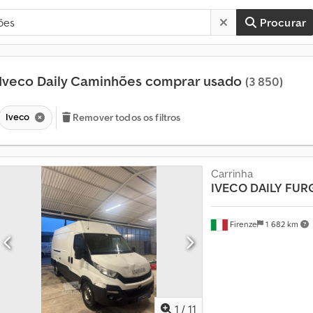
Procurar
Iveco Daily Caminhões comprar usado
(3 850)
Iveco
Remover todos os filtros
Carrinha
IVECO DAILY
FUR
Firenze
1 682 km
M
a
i
s
d
1
/
11