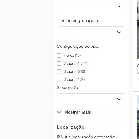
Tipo de engrenagem:
Configuração de eixo:
1 eixo
(19)
2 eixos
(1 724)
3 eixos
(310)
v
3 eixos
(128)
Suspensão:
Mostrar mais
Localização
A sua localização detectada: