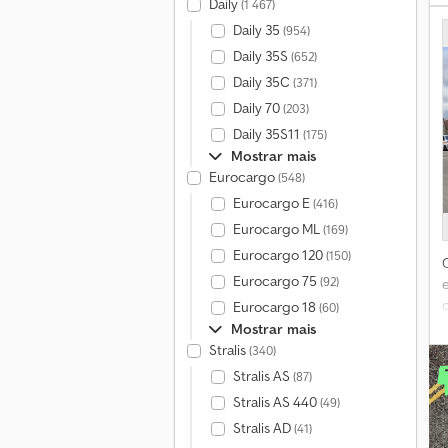
Daily
(1 467)
f
Daily 35
(954)
Daily 35S
(652)
Daily 35C
(371)
Daily 70
(203)
Daily 35S11
(175)
Mostrar mais
Eurocargo
(548)
Eurocargo E
(416)
Eurocargo ML
(169)
Eurocargo 120
(150)
Eurocargo 75
(92)
Eurocargo 18
(60)
Mostrar mais
[
Stralis
(340)
Stralis AS
(87)
Stralis AS 440
(49)
a
Stralis AD
(41)