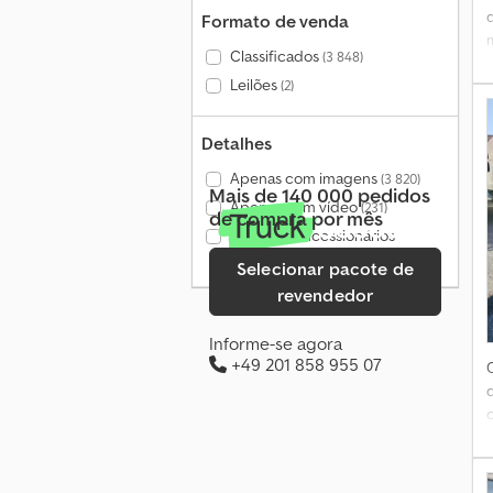
Formato de venda
Classificados
(3 848)
Leilões
(2)
Detalhes
Apenas com imagens
(3 820)
Mais de 140 000 pedidos
Apenas com vídeo
(231)
de compra por mês
Apenas concessionários
verificados
(216)
Selecionar pacote de
revendedor
Informe-se agora
+49 201 858 955 07