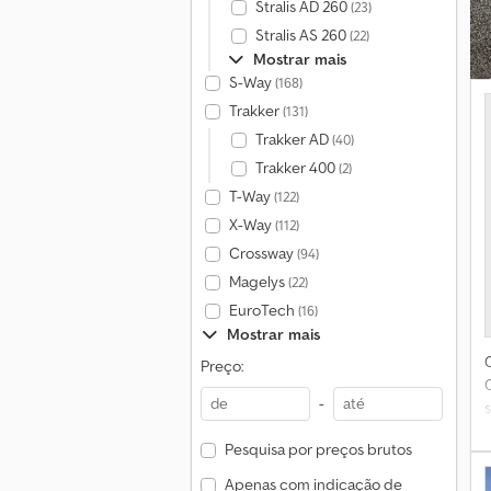
Stralis AD 260
(23)
Stralis AS 260
(22)
Mostrar mais
S-Way
(168)
Trakker
(131)
Trakker AD
(40)
Trakker 400
(2)
T-Way
(122)
X-Way
(112)
Crossway
(94)
Magelys
(22)
EuroTech
(16)
Mostrar mais
Preço:
-
a
Pesquisa por preços brutos
a
a
Apenas com indicação de