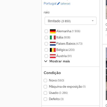
Portugal
(alterar)
raio:
Ilimitado
(3 850)
Alemanha
(1 906)
Itália
(908)
Países Baixos
(473)
Bélgica
e
(200)
Áustria
(91)
Mostrar mais
Condição
Novo
(560)
Máquina de exposição
(1)
Usado
(3 286)
Defeito
(3)