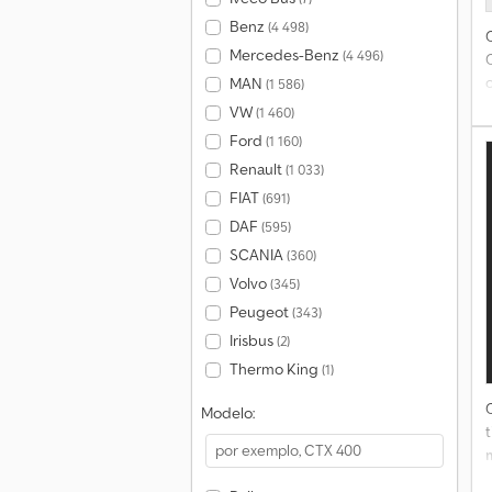
Benz
(4 498)
Mercedes-Benz
(4 496)
MAN
(1 586)
VW
(1 460)
Ford
(1 160)
Renault
(1 033)
FIAT
(691)
DAF
(595)
SCANIA
(360)
Volvo
(345)
Peugeot
(343)
Irisbus
(2)
Thermo King
(1)
Modelo: