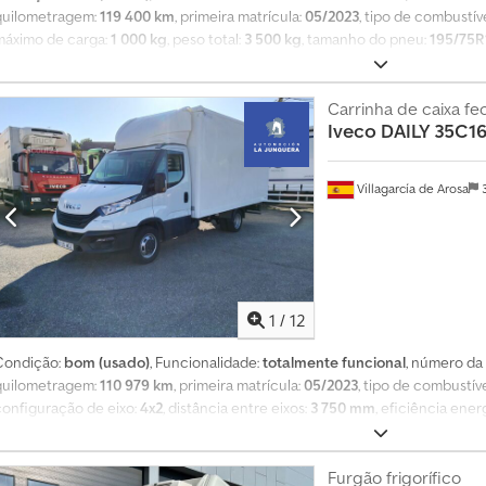
quilometragem:
119 400 km
, primeira matrícula:
05/2023
, tipo de combustív
máximo de carga:
1 000 kg
, peso total:
3 500 kg
, tamanho do pneu:
195/75R
entre eixos:
3 750 mm
, combustível:
diesel
, cor:
branco
, cabina do conduto
mecânico
, classe de emissão:
Euro 6
, suspensão:
aço
, número de lugares:
3
mm
, largura do espaço de carga:
2 090 mm
, altura do espaço de carga:
Carrinha de caixa f
2 1
Iveco
DAILY 35C1
*FINANCIAMENTO SUJEITO A CONDIÇÕES E APROVAÇÃO DA INSTITUIÇÃO FI
Villagarcía de Arosa
3
1
/
12
Condição:
bom (usado)
, Funcionalidade:
totalmente funcional
, número da
quilometragem:
110 979 km
, primeira matrícula:
05/2023
, tipo de combustív
configuração de eixo:
4x2
, distância entre eixos:
3 750 mm
, eficiência ener
cabina diurna
, tipo de engrenagem:
mecânico
, classe de emissão:
Euro 6
,
comprimento do espaço de carga:
4 200 mm
, largura do espaço de carga:
mm
, Ano de fabrico:
2023
, *FINANCIAMENTO SUJEITO A CONDIÇÕES E APR
Furgão frigorífico