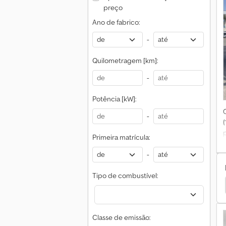
preço
Ano de fabrico:
(
-
Quilometragem [km]:
-
-
Potência [kW]:
-
Primeira matrícula:
-
Tipo de combustível:
ortadores
Iveco Daily 35 Caravanas / Autocaravanas
Classe de emissão: