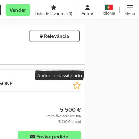
Vender
Idioma
Lista de favoritos
(0)
Entrar
Menu
Relevância
Anúncio classificado
GONE
5 500 €
Preço fixo acresce IVA
(6 710 € bruto)
Enviar pedido