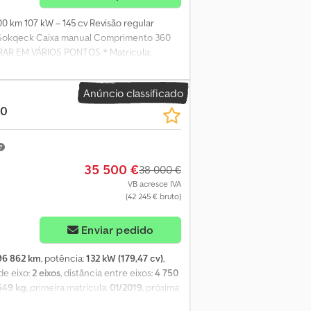
0 km 107 kW – 145 cv Revisão regular
i Ai Sokqeck Caixa manual Comprimento 360
ARAR EM VÁRIOS PONTOS * Matrícula:
Anúncio classificado
80
35 500 €
38 000 €
VB acresce IVA
(42 245 € bruto)
Enviar pedido
96 862 km
, potência:
132 kW (179,47 cv)
,
de eixo:
2 eixos
, distância entre eixos:
4 750
549 kg
, primeira matrícula:
01/2019
, próxima
rgura do espaço de carga:
2 200 mm
, classe