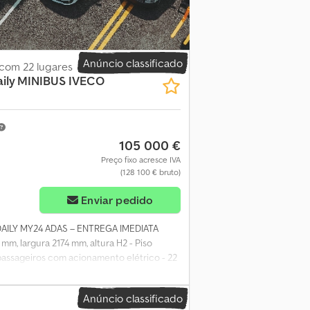
e da roda sobressalente entre os trilhos
- Baixa emissão de poluentes conforme norma
stos de cabeça - Luzes diurnas [02536] -
controle remoto [06536] - Peso bruto
 Organização de exportação – placa
Anúncio classificado
 com 22 lugares
de consumo e o equipamento baseiam-se na
ily MINIBUS
IVECO
e haver divergências. O veículo está
105 000 €
Preço fixo acresce IVA
(128 100 € bruto)
Enviar pedido
 DAILY MY24 ADAS – ENTREGA IMEDIATA
m, largura 2174 mm, altura H2 - Piso
 passageiros com acionamento elétrico - 22
rede para jornais, mesa retrátil nas costas,
assentos regulável - Revestimento dos
Anúncio classificado
ais sob as janelas revestidos - Vidros