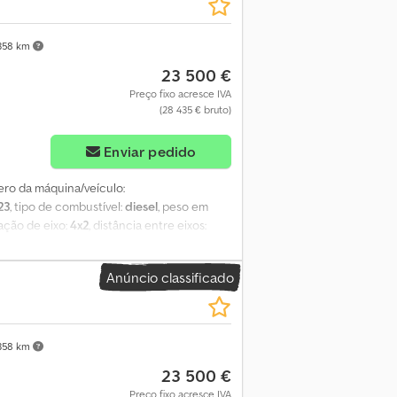
58 km
23 500 €
Preço fixo acresce IVA
(28 435 € bruto)
Enviar pedido
ero da máquina/veículo:
23
, tipo de combustível:
diesel
, peso em
ação de eixo:
4x2
, distância entre eixos:
o
, suspensão:
aço
, número de lugares:
3
,
0 mm
, largura do espaço de carga:
1 740
Anúncio classificado
echado. Dedpjzr Nk Tsfx Akqock
58 km
23 500 €
Preço fixo acresce IVA