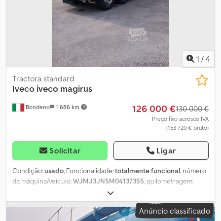
1
/
4
Tractora standard
Iveco
iveco magirus
126 000 €
Bondeno
1 686 km
130 000 €
Preço fixo acresce IVA
(153 720 € bruto)
Solicitar
Ligar
Condição:
usado
, Funcionalidade:
totalmente funcional
, número
da máquina/veículo:
WJMJ3JNSM04137355
, quilometragem:
300 000 km
, primeira matrícula:
01/1992
, peso em vazio:
32 000 kg
,
peso máximo de carga:
44 000 kg
, estado dos pneus:
80
Anúncio classificado
percentagem
, Ano de fabrico:
1992
, Veículo em excelente