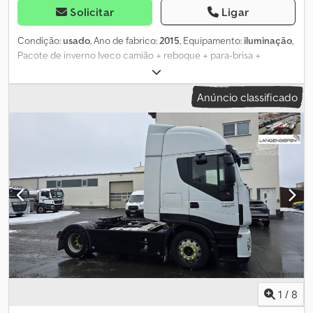
Solicitar
Ligar
Condição:
usado
, Ano de fabrico:
2015
, Equipamento:
iluminação
,
Pacote de inverno Iveco camião + reboque + para-brisa +
distribuidor de sal 309CV 420 máx 26 t Primeira matrícula
17.09.2015 207136 km, local: cliente Dsdpfxsyc Advo Aafekr
Anúncio classificado
1
/
8