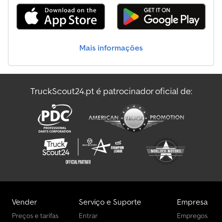
Iveco Outros
Iveco Serviço Pesado
Mais informações
Iveco Tipper
Iveco Transportador De Automóveis
TruckScout24.pt é patrocinador oficial de:
Iveco Transportadores
Iveco Veículos Municipais / Especiais
Vender
Serviço e Suporte
Empresa
Preços e tarifas
Entrar
Empregos