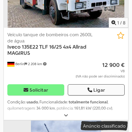
1
/
8
Veículo tanque de bombeiros com 2600L
de água
Iveco
135E22 TLF 16/25 4x4 Allrad
MAGIRUS
12 900 €
Berlin
2 208 km
VB
(IVA não pode ser discriminado)
Solicitar
Ligar
Condição:
usado
, Funcionalidade:
totalmente funcional
,
quilometragem:
34 000 km
, potência:
161,81 kW (220,00 cv)
,
configuração de eixo:
4x4
, combustível:
diesel
, Ano de fabrico:
1995
, Equipamento:
acoplamento de reboque, faróis adicionais,
Anúncio classificado
tração integral
, Você está procurando um veículo de