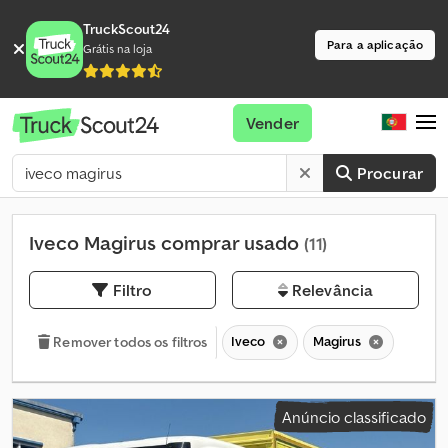
TruckScout24
Para a aplicação
Grátis na loja
Vender
Procurar
Iveco Magirus comprar usado
(11)
Filtro
Relevância
Iveco
Magirus
Remover todos os filtros
Anúncio classificado