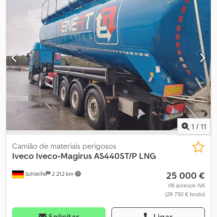
estado, totalmente funcional, ano 1992, com manutenção
periódica recém-feita. Dkjdszfa D Rjpfx Aafer
1
/
11
Camião de materiais perigosos
Iveco
Iveco-Magirus AS440ST/P LNG
25 000 €
Schleife
2 212 km
VB acresce IVA
(29 750 € bruto)
Solicitar
Ligar