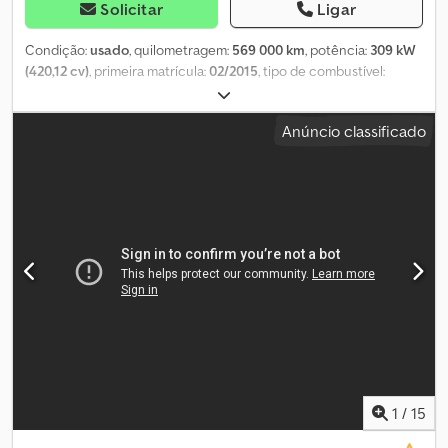
Solicitar
Ligar
Condição:
usado
, quilometragem:
569 000 km
, potência:
309 kW
(420,12 cv)
, primeira matrícula:
02/2015
, tipo de combustível:
diesel
, peso total:
26 000 kg
, configuração de eixo:
3 eixos
,
próxima inspeção (TÜV):
07/2026
, cor:
branco
, tipo de
Anúncio classificado
engrenagem:
automático
, classe de emissão:
Euro 6
,
comprimento do espaço de carga:
8 000 mm
, largura do espaço
de carga:
2 500 mm
, altura do espaço de carga:
2 300 mm
,
Equipamento:
ABS, aquecedor estacionário, ar condicionado,
plataforma elevatória traseira, programa eletrónico de
estabilidade (ESP)
, * Número do veículo: P19130 * WhatsApp:
Suporte com IA, encaminhamento para o contato responsável na
sua língua. * 3 eixos (6x2) * Active Space * Euro 6a * Travão motor
* Transmissão automática sem pedal de embraiagem *
Suspensão pneumática total * Carroçaria Böse * Depósito Ad-
Blue * Engate de reboque * Cabine com suspensão pneumática
* Cor da cabine: Branco * Dispositivo de elevação e abaixamento
* Plataforma elevatória Dautel de 2000 kg * Eixo de direção
Dodpfx Aaey E Drusfjkr * Faróis de nevoeiro * Protetor solar *
1
/
15
Caixa de arrumação * Depósito de 400 litros * 1 beliche * Número