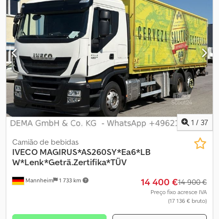
1
/
37
Camião de bebidas
IVECO
MAGIRUS*AS260SY*Ea6*LB
W*Lenk*Geträ.Zertifika*TÜV
14 400 €
Mannheim
1 733 km
14 900 €
Preço fixo acresce IVA
(17 136 € bruto)