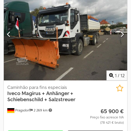
Aafskr Euro 5 Peso bruto: 26.000 kg Tara: 11.370 kg Engate de
reboque Eixo elevável e direcional Cabina com cama Sistema de
gancho: Hiab Hooklift XR 21S59
1
/
12
Caminhão para fins especiais
Iveco
Magirus + Anhänger +
Schiebenschild + Salzstreuer
65 900 €
Pragsdorf
2 269 km
Preço fixo acresce IVA
(78 421 € bruto)