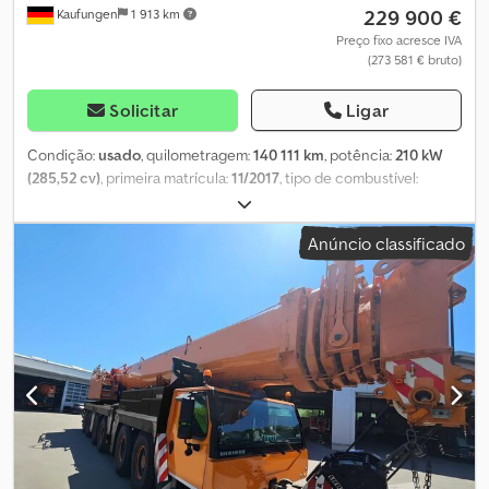
229 900 €
Kaufungen
1 913 km
Preço fixo acresce IVA
(273 581 € bruto)
Solicitar
Ligar
Condição:
usado
, quilometragem:
140 111 km
, potência:
210 kW
(285,52 cv)
, primeira matrícula:
11/2017
, tipo de combustível:
diesel
, peso total:
24 000 kg
, configuração de eixo:
2 eixos
,
próxima inspeção (TÜV):
08/2028
, cor:
laranja
, tipo de
Anúncio classificado
engrenagem:
automático
, classe de emissão:
Euro 6
, Ano de
fabrico:
2017
, Equipamento:
ABS, ar condicionado, tração
integral
, Número interno do veículo: G400136 Disponível
imediatamente em nosso pátio em Kaufungen Mais informações
em: * Golec Nutzfahrzeuge GmbH (Alemão, Inglês, Búlgaro, Russo)
* Viktoria Sologubova (Polonês, Russo, Ucraniano, Inglês) Chassi
para guindaste * Quilometragem operacional: 140.111 km * Horas
de operação: 4.349 * Status a partir de: 28.04.2026 * Tração e
direção / eixos direcionais: 4 x 4 / Eixos 1, 2 * Dimensão dos pneus:
445 / 95 R25 * Nível de emissão do motor: Fase IV * Motor
(Fabricante/Tipo) / Potência: Liebherr / 210 kW / 2 rpm *