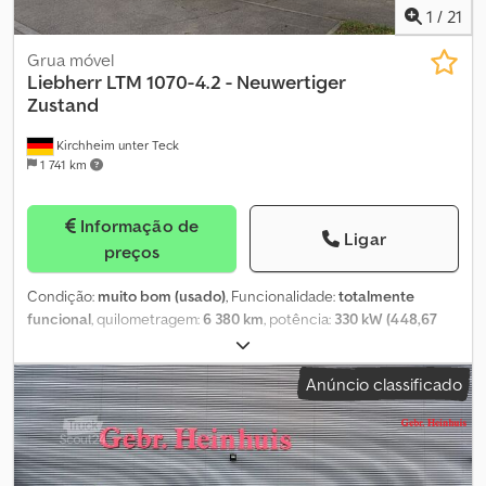
1
/
21
Grua móvel
Liebherr
LTM 1070-4.2 - Neuwertiger
Zustand
Kirchheim unter Teck
1 741 km
Informação de
Ligar
preços
Condição:
muito bom (usado)
, Funcionalidade:
totalmente
funcional
, quilometragem:
6 380 km
, potência:
330 kW (448,67
cv)
, tipo de engrenagem:
automático
, tipo de combustível:
diesel
,
cor:
vermelho
, peso total:
52 000 kg
, tamanho do pneu:
445/95
Anúncio classificado
R25
, configuração de eixo:
8x4
, primeira matrícula:
10/2022
,
próxima inspeção (TÜV):
10/2026
, classe de emissão:
Euro 5
,
travões:
Telma
, suspensão:
hidráulica
, Ano de fabrico:
2022
, horas
de funcionamento:
1 709 h
, número da máquina/veículo:
086 173
,
Equipamento:
ABS, Verificação de segurança UVV,