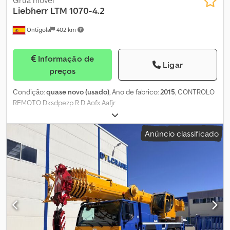
Liebherr
LTM 1070-4.2
Ontígola
402 km
Informação de
Ligar
preços
Condição:
quase novo (usado)
, Ano de fabrico:
2015
, CONTROLO
REMOTO Dksdpezp R D Aofx Aafjr
Anúncio classificado