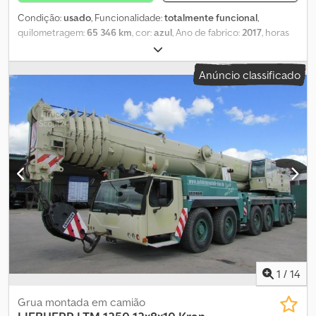
Condição:
usado
, Funcionalidade:
totalmente funcional
,
quilometragem:
65 346 km
, cor:
azul
, Ano de fabrico:
2017
, horas
de funcionamento:
10 373 h
, Fabricante: Liebherr Modelo: LTM
1030-2.1 Dedpfxjy D Ncvj Aafskr Ano: 2017 Capacidade (t): 35 t
Anúncio classificado
Lança principal: 30 m Jib: 15 m Quilometragem: 65.346 km Horas
de grua: 10.373 h Horas do chassi: 4.287 h
1
/
14
Grua montada em camião