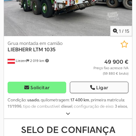
lança: 15,50 - 72,00 m Capacidade máxima de carga: 250 t
GUINCHO REVISADO 1 / 105 kN - 23 mm Polia de gancho: 80 t
Horas de operação: 12.400 horas
1
/
15
Grua montada em camião
LIEBHERR
LTM 1035
49 900 €
Liezen
2 019 km
Preço fixo acresce IVA
(59 880 € bruto)
Solicitar
Ligar
Condição:
usado
, quilometragem:
17 400 km
, primeira matrícula:
11/1996
, tipo de combustível:
diesel
, configuração de eixo:
3 eixos
,
tipo de engrenagem:
automático
, Ano de fabrico:
1996
, Pronto
para uso 3.400 h Dkjdpfxjtwh Tfj Aafjr
SELO DE CONFIANÇA