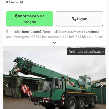
1 741 km
Informação de
Ligar
preços
Condição:
bom (usado)
, Funcionalidade:
totalmente funcional
,
quilometragem:
197 934 km
, potência:
400 kW (543,85 cv)
, tipo de
engrenagem:
automático
, tipo de combustível:
diesel
, cor:
amarelo
, peso total:
60 000 kg
, tamanho do pneu:
445/95 R25
,
Anúncio classificado
configuração de eixo:
10x8
, primeira matrícula:
01/2006
, classe de
emissão:
Euro 3
, suspensão:
hidráulica
, Ano de fabrico:
2006
,
horas de funcionamento:
11 890 h
, número da máquina/veículo:
W095750006EL05557
, Equipamento:
ABS, Verificação de
segurança UVV, bloqueio do diferencial, computador de
bordo, faróis adicionais, grua, retardador
, Liebherr LTM 1100-5.1
N.º de série: 065 556 Capacidade de carga: 100 t / 75% Ano de
fabricação: 2006 - Lança telescópica: 11,5 - 52 m Lança dobrável:
10,8 / 19 m Número de guinchos: 1 Lastro: 26,0 t / 9,0 t (35 t no
total) Polias de gancho: 3 roldanas, 63 t, gancho duplo; 1 roldana,
30 t; gancho de carga, 10 t Motor principal: Liebherr D 9408 TI-E
A5 - 400 kW / 544 cv (motor substituído em 06/2016 - 5.800 h)