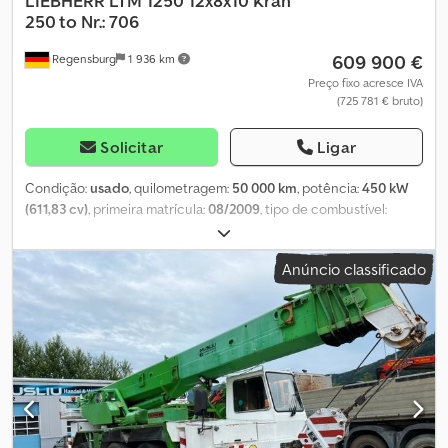
LIEBHERR
LTM 1250 12x8x10 Kran
250 to Nr.: 706
609 900 €
Regensburg
1 936 km
Preço fixo acresce IVA
(725 781 € bruto)
Solicitar
Ligar
Condição:
usado
, quilometragem:
50 000 km
, potência:
450 kW
(611,83 cv)
, primeira matrícula:
08/2009
, tipo de combustível:
diesel
, peso total:
72 000 kg
, configuração de eixo:
3 eixos
,
travões:
retardador
, cor:
branco
, tipo de engrenagem:
Anúncio classificado
automático
, Equipamento:
ABS, aquecedor estacionário, grua
,
SUBESTRUTURA: Quilometragem operacional: 47.154 km / 2.542
horas de operação Fabricante do motor / tipo: Liebherr 450 kW
Transmissão: ZF / SG / AS Tronic Deslocamento do guindaste a
partir de: superior e inferior Intarder / Retarder / Telma Dkedpfx
Aasyyfp Djfsr TELMA Número de eixos suspensos: 6 / Sim -
Nivelamento automático - acionado / direcionado 12x8x10 / 1,2,5,6
Tipo/largura do chassi: 3 m; Tamanho do pneu: 445/95 R 25
Aquecedor estacionário na superestrutura Lança telescópica /