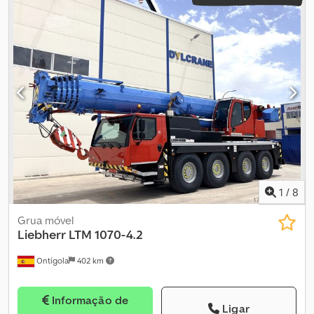
1
/
8
Grua móvel
Liebherr
LTM 1070-4.2
Ontígola
402 km
Informação de
Ligar