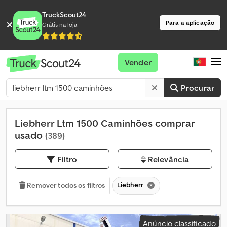
TruckScout24
Para a aplicação
Grátis na loja
Vender
Procurar
Liebherr Ltm 1500 Caminhões comprar
usado
(389)
Filtro
Relevância
Liebherr
Remover todos os filtros
Anúncio classificado