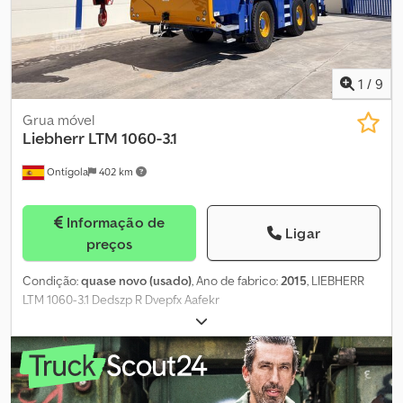
1
/
9
Grua móvel
Liebherr
LTM 1060-3.1
Ontígola
402 km
Informação de
Ligar
preços
Condição:
quase novo (usado)
, Ano de fabrico:
2015
, LIEBHERR
LTM 1060-3.1 Dedszp R Dvepfx Aafekr