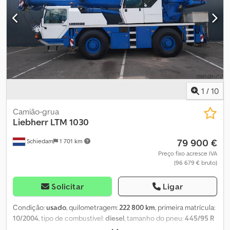
1
/
10
Camião-grua
Liebherr
LTM 1030
79 900 €
Schiedam
1 701 km
Preço fixo acresce IVA
(96 679 € bruto)
Solicitar
Ligar
Condição:
usado
, quilometragem:
222 800 km
, primeira matrícula:
10/2004
, tipo de combustível:
diesel
, tamanho do pneu:
445/95 R
25
, configuração de eixo:
4x4
, combustível:
diesel
, comprimento