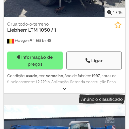
1
/
15
Grua todo-o-terreno
Liebherr
LTM 1050 / 1
Waregem
1 568 km
Informação de
Ligar
preços
Condição:
usado
, cor:
vermelho
, Ano de fabrico:
1997
, horas de
funcionamento:
12 229 h
, Aplicação: Setor da construção Peso
sem carga: 36.000 kg Contactar o departamento comercial para
mais informações. Dodsytmm Njpfx Aafskr
Anúncio classificado