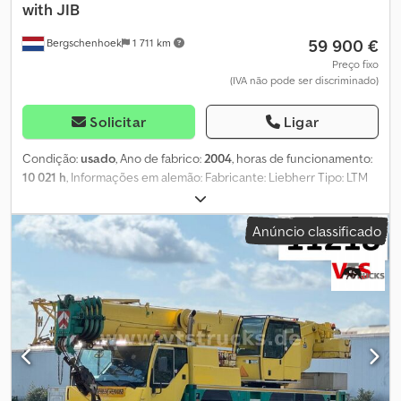
with JIB
59 900 €
Bergschenhoek
1 711 km
Preço fixo
(IVA não pode ser discriminado)
Solicitar
Ligar
Condição:
usado
, Ano de fabrico:
2004
, horas de funcionamento:
10 021 h
, Informações em alemão: Fabricante: Liebherr Tipo: LTM
1030-2 Ano de fabricação: 2004 Combustível: Diesel Número do
chassi: W092625004EL05333 KM: 48.393 Horas de operação:
Anúncio classificado
15.285 h Horas em superestrutura: 11.021 Capacidade de
carga/elevação: 30.000 kg Comprimento máximo do braço: 30 m
Lança auxiliar: 9 - 14 m Seções do braço: 3 Número de blocos de
gancho: 1 Dkedpfjy Dzatox Aafor Número de guinchos: 1
Velocidade de deslocamento: 70 km/h Número de eixos: 2
Tração/direção: 4x4x4 Fabricante/tamanho dos pneus: Michelin /
445/95 R 25 Condição dos pneus: 75% Tipo de caixa de câmbio:
Automática Fabricante/tipo do motor: Mercedes-Benz / OM906LA
Potência em kW: 205 Potência em HP: 280 Podemos organizar o