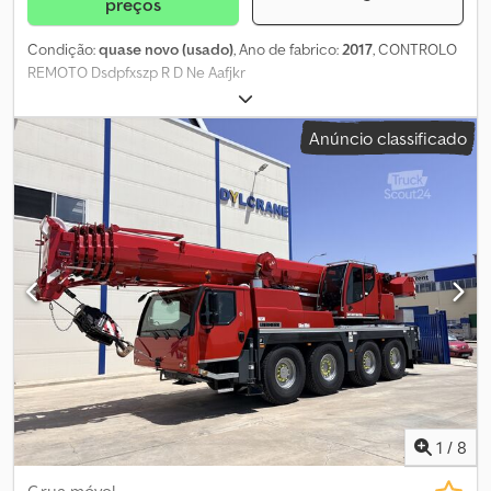
preços
Condição:
quase novo (usado)
, Ano de fabrico:
2017
, CONTROLO
REMOTO Dsdpfxszp R D Ne Aafjkr
Anúncio classificado
1
/
8
Grua móvel