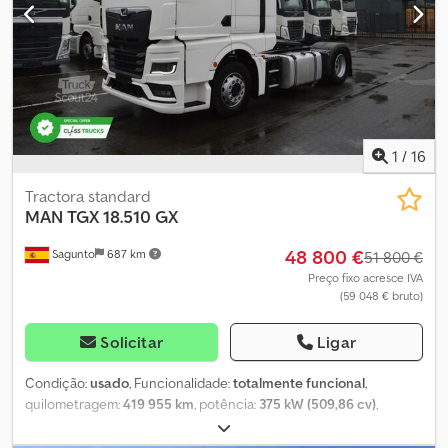
1
/
16
Tractora standard
MAN
TGX 18.510 GX
48 800 €
Sagunto
687 km
51 800 €
Preço fixo acresce IVA
(59 048 € bruto)
Solicitar
Ligar
Condição:
usado
, Funcionalidade:
totalmente funcional
,
quilometragem:
419 955 km
, potência:
375 kW (509,86 cv)
,
primeira matrícula:
01/2023
, tipo de combustível:
diesel
, peso total:
8 088 kg
, configuração de eixo:
4x2
, distância entre eixos:
390