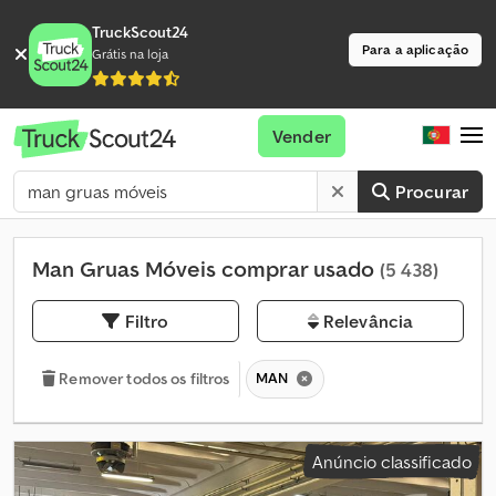
TruckScout24
Para a aplicação
Grátis na loja
Vender
Procurar
Man Gruas Móveis comprar usado
(5 438)
Filtro
Relevância
MAN
Remover todos os filtros
Anúncio classificado