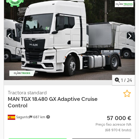
Equipamento:
ABS, ar condicionado, casa de banho, controlo
de velocidade de cruzeiro
, Informa-se que os documentos do
veículo são espanhóis. Em caso de venda em Itália, a
nacionalização e o registo ficam a cargo do cliente comprador.
Dcedpoynmafjfx Abiek O veículo está disponível ao preço de
Compra Imediata ou é possível enviar a sua proposta e iniciar uma
negociação.
1
/
24
Tractora standard
MAN
TGX 18.480 GX Adaptive Cruise
Control
57 000 €
Sagunto
687 km
Preço fixo acresce IVA
(68 970 € bruto)