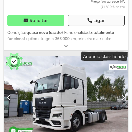
Preço fixo acresce IVA
(71 390 € bruto)
Solicitar
Ligar
Condição:
quase novo (usado)
, Funcionalidade:
totalmente
funcional
, quilometragem:
363 000 km
, primeira matrícula:
04/2018
, tipo de combustível:
diesel
, peso em vazio:
11 100 kg
,
peso máximo de carga:
14 900 kg
, peso total:
26 000 kg
,
Anúncio classificado
configuração de eixo:
6x2
, distância entre eixos:
4 800 mm
,
distância entre eixos:
1 350 mm
, combustível:
diesel
, eficiência
energética:
C
, capacidade do tanque de combustível:
400 l
,
travões:
travão de motor
, cor:
bege
, cabina do condutor:
cabina
diurna
, tipo de engrenagem:
automático
, suspensão:
ar
, número
de lugares:
2
, comprimento total:
10 365 mm
, largura total:
2 550
mm
, altura total:
4 000 mm
, comprimento do espaço de carga:
8 300 mm
, largura do espaço de carga:
2 550 mm
, Ano de fabrico:
2018
, Equipamento:
ABS, ar condicionado, assistente de
manutenção de faixa, controlo de velocidade de cruzeiro,
direção assistida, programa eletrónico de estabilidade (ESP),
registo de automóvel
, Dimensões – Carroçaria CARROÇARIA
TIPO TAULINER DE 8,30 M * 2,55 M * 2,55 M + TETO DESLIZANTE +