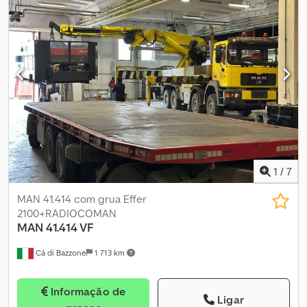
1
/
7
MAN 41.414 com grua Effer
2100+RADIOCOMAN
MAN
41.414 VF
Cà di Bazzone
1 713 km
Informação de
Ligar