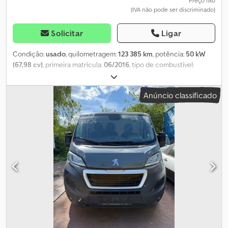
Preço fixo
(IVA não pode ser discriminado)
Solicitar
Ligar
Condição:
usado
, quilometragem:
123 385 km
, potência:
50 kW
(67,98 cv)
, primeira matrícula:
06/2016
, tipo de combustível:
gasolina
, próxima inspeção (TÜV):
10/2025
, cor:
laranja
, tipo de
engrenagem:
mecânico
, número de lugares:
5
, Equipamento:
Anúncio classificado
ABS, ar condicionado, fecho centralizado, programa
eletrónico de estabilidade (ESP), sistema imobilizador, sofreu
um acidente
, ?! O veículo apresenta avaria no motor !?
Equipamento opcional: Pacote City, pintura metálica
Equipamento adicional: Airbag do passageiro desativável, airbags
para condutor e passageiro, retrovisores externos com ajuste
elétrico e aquecimento, retrovisores na cor do veículo,
computador de bordo, antena de teto, conta-rotações,
distribuição eletrônica da força de travagem, sistema de
assistência à condução: assistente de travagem de emergência,
frisos decorativos nas molduras dos vidros, para-brisas laminado,
vidros laterais e traseiro em vidro temperado, cobertura/bandeja
do compartimento de bagagem, pré-tensionadores dos cintos,