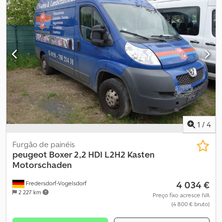
por eixo (eixo 2):
920 kg
, Ano de fabrico:
2022
, Equipamento:
ABS
,
= Outras opções e acessórios = - 2 eixos - 4x2 - A/C - AR
CONDICIONADO - Suspensão por molas de lâminas Codpfxsy
Nwamj Amzerf = Observações = Condição Revisado: × = Mais
informações = Informações gerais Número de portas: 2 Matrícula:
2DTT649 Informações técnicas Número de cilindros: 4 Cilindrada
do motor: 2.179 cc Eixo dianteiro: Carga máxima por eixo: 1520 kg;
Direcional Eixo traseiro: Rodagem dupla; Carga máxima por eixo:
920 kg Marca do motor: PEUGEOT Pesos Peso vazio: 2.440 kg
Carga útil: 1.060 kg Peso bruto: 3.500 kg Funcional Marca da
carroçaria: EQUI-TREK SONIC EXCEL Condição Estado técnico:
muito bom Estado óptico: muito bom Danos: nenhum
1
/
4
Furgão de painéis
peugeot
Boxer 2,2 HDI L2H2 Kasten
Motorschaden
4 034 €
Fredersdorf-Vogelsdorf
2 227 km
Preço fixo acresce IVA
(4 800 € bruto)