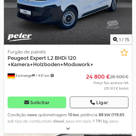
do produto Fabricante: Dani Autobedrijven B.V. Ootmarsumseweg
110 7665SE ALBERGEN, NL
1
/
15
Furgão de painéis
Peugeot
Expert L2 BHDi 120
+Kamera+Holzboden+Moduwork+
24 800 €
Eschwege
1 931 km
28 500 €
Preço fixo acresce IVA
(29 512 € bruto)
Solicitar
Ligar
Condição:
novo
, quilometragem:
10 km
, potência:
88 kW (119,65
cv)
, tipo de combustível:
diesel
, peso em vazio:
1 791 kg
, peso
máximo de carga:
943 kg
, peso total:
2 734 kg
, distância entre
eixos:
3 275 mm
, combustível:
diesel
, cor:
branco
, cabina do