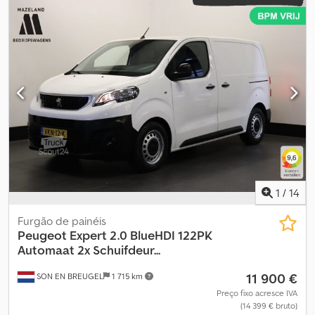
1
/
14
Furgão de painéis
Peugeot
Expert 2.0 BlueHDI 122PK
Automaat 2x Schuifdeur...
11 900 €
SON EN BREUGEL
1 715 km
Preço fixo acresce IVA
(14 399 € bruto)