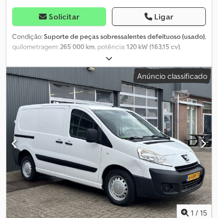
Segurança do produto Fabricante: Clean Mat Trucks B.V.
Wageningsestraat 17 6673DB ANDELST, NL
Solicitar
Ligar
Condição:
Suporte de peças sobressalentes defeituoso (usado)
,
quilometragem:
265 000 km
, potência:
120 kW (163,15 cv)
,
primeira matrícula:
05/2019
, tipo de combustível:
diesel
, Ano de
fabrico:
2019
, Peugeot Boxer 2.0HDI 165cv carroçaria caixa +
Anúncio classificado
plataforma elevatória Codpfx Aex Tcuwsmzjrf Ano: 05/2019 Km:
265.000, 1º proprietário Motor: 2.0HDI 165cv euro6 Marcas de uso
em todo o redor Motor não liga Preço: 6.000 euros + IVA = 7.260
euros total Destinado a comerciante ou exportação Mais
informações: 0473/19.99.85
1
/
15