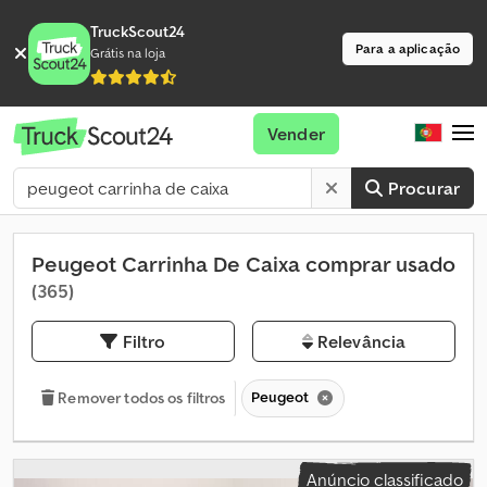
TruckScout24
Para a aplicação
Grátis na loja
Vender
Procurar
Peugeot Carrinha De Caixa comprar usado
(365)
Filtro
Relevância
Peugeot
Remover todos os filtros
Anúncio classificado