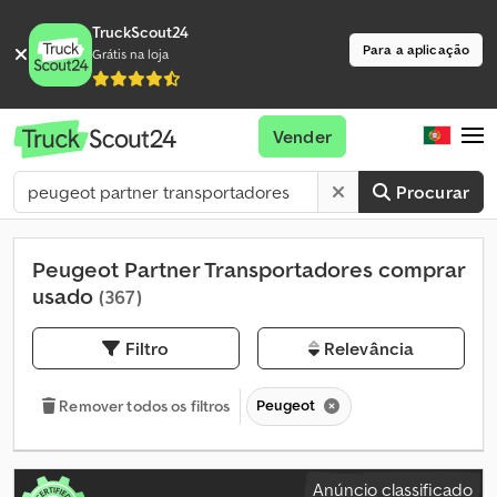
TruckScout24
Para a aplicação
Grátis na loja
Vender
Procurar
Peugeot Partner Transportadores comprar
usado
(367)
Filtro
Relevância
Peugeot
Remover todos os filtros
Anúncio classificado