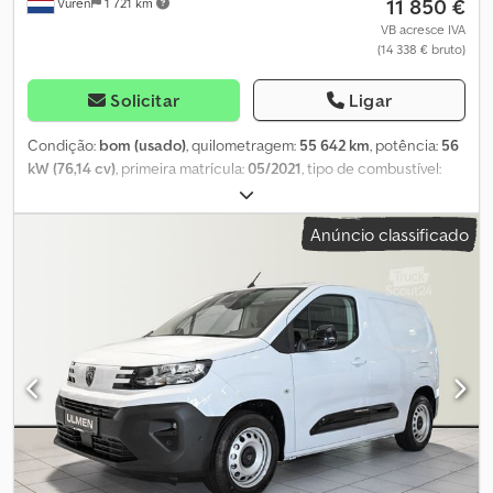
11 850 €
Vuren
1 721 km
VB acresce IVA
(14 338 € bruto)
Solicitar
Ligar
Condição:
bom (usado)
, quilometragem:
55 642 km
, potência:
56
kW (76,14 cv)
, primeira matrícula:
05/2021
, tipo de combustível:
diesel
, tamanho do pneu:
195/65R15
, configuração de eixo:
4x2
,
distância entre eixos:
2 780 mm
, combustível:
diesel
, cor:
branco
,
Anúncio classificado
cabina do condutor:
cabina diurna
, tipo de engrenagem:
mecânico
, número de velocidades:
5
, classe de emissão:
Euro 6
,
número de lugares:
2
, comprimento total:
4 400 mm
, largura total:
1 850 mm
, altura total:
1 880 mm
, comprimento do espaço de
carga:
1 550 mm
, largura do espaço de carga:
1 460 mm
, altura do
espaço de carga:
1 190 mm
, Ano de fabrico:
2021
, Equipamento:
ABS, Apple CarPlay, Bluetooth, ar condicionado, controlo de
tração, controlo de velocidade de cruzeiro, espelho retrovisor
elétrico, fecho centralizado, regulação eléctrica dos vidros
, =
Outras opções e acessórios = - Espelhos aquecidos - Lâmpada
halógena - Manual - Rádio/cassete - Padrão - Estofamento -
Divisória Cjdpfszlpqgjx Ah Aorf = Observações = Configuração: