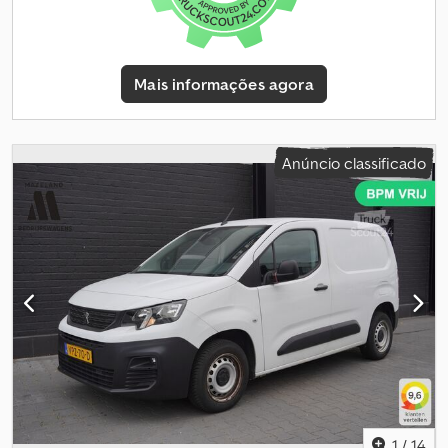
adicional: Airbag do lado do passageiro, airbag do lado do
passageiro com possibilidade de desativação, airbag do lado do
condutor, função de iluminação automática (iluminação de
acompanhamento – “Coming Home”, “Leaving Home”), espelhos
Mais informações agora
retrovisores externos com tampas de proteção pretas,
computador de bordo, assistente de travagem, sensor de
estacionamento traseiro, capacidade de carga útil aumentada,
portas traseiras sem janelas, pontos de fixação Isofix para
Anúncio classificado
cadeirinha infantil, carroçaria/estrutura: furgão, banco
confortável à frente, lado esquerdo, sistema de airbag de cabeça,
coluna de direção (volante) ajustável, atualização do modelo,
motor 1,5 L – 75 kW Diesel FAP, banco multifuncional à frente, lado
direito, travão de estacionamento elétrico, Peugeot Connect-Box
/ botão SOS (chamada de emergência para localização do
veículo), distância entre eixos de 2975 mm, sistema de controlo
da pressão dos pneus, banco traseiro rebatível 1/3-2/3, pacote de
segurança, baixas emissões de acordo com a norma de emissões
Euro 6e, indicador de ponto de mudança, faróis Eco-LED, portas
de correr em ambos os lados, com janelas de abertura, sistema
SCR (tecnologia AdBlue), airbag lateral dianteiro, proteções
laterais pretas, revestimento dos bancos/estofamento: tecido
1
/
14