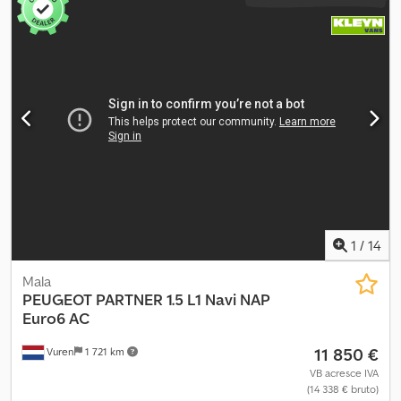
1
/
14
Mala
PEUGEOT
PARTNER 1.5 L1 Navi NAP
Euro6 AC
11 850 €
Vuren
1 721 km
VB acresce IVA
(14 338 € bruto)