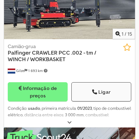
Equipamentos incluídos: • Comando completo • Carregador • 2
baterias • Jogo de garfos + garfos longos adicionais • Todos os
documentos originais Pode ser alojado no compartimento de
uma semi-reboque (também podemos fabricar e fornecer a semi-
reboque). Preço: 25.500 € + IVA
1
/
15
Camião-grua
Palfinger
CRAWLER PCC .002 - tm /
WINCH / WORKBASKET
Gilze
1 693 km
Informação de
Ligar
preços
Condição:
usado
, primeira matrícula:
01/2023
, tipo de combustível:
elétrico
, distância entre eixos:
3 000 mm
, combustível:
eletricidade
, cor:
vermelho
, comprimento total:
7 530 mm
,
largura total:
2 100 mm
, altura total:
3 660 mm
, Ano de fabrico:
2023
, Equipamento:
grua
, Palfinger PCC .002 G Fabricação: 2022