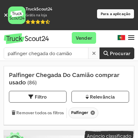
TruckScout24
Para a aplicação
Grátis na loja
Vender
Procurar
Palfinger Chegada Do Camião comprar
usado
(86)
Filtro
Relevância
Palfinger
Remover todos os filtros
Anúncio classificado