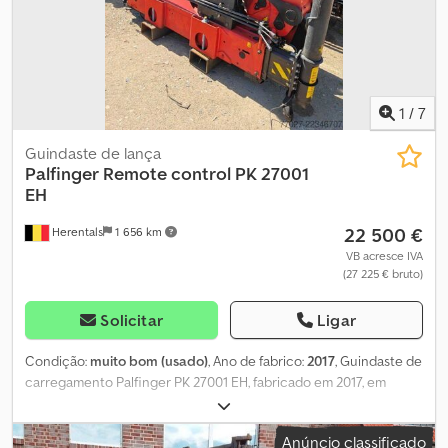
compromisso para conhecer o nosso stock atual ou solicitar um
orçamento personalizado. Cevoman bvba. Lenskensdijk 5 2200
Herentals Bélgica
1
/
7
Guindaste de lança
Palfinger
Remote control PK 27001
EH
22 500 €
Herentals
1 656 km
VB acresce IVA
(27 225 € bruto)
Solicitar
Ligar
Condição:
muito bom (usado)
, Ano de fabrico:
2017
, Guindaste de
carregamento Palfinger PK 27001 EH, fabricado em 2017, em
excelente estado de conservação e com controlo remoto sem
fios. Este potente guindaste de carregamento é ideal para
Anúncio classificado
montagem numa viatura pesada e é perfeito para aplicações em