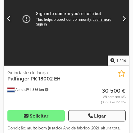
inglês, árabe Empilhadeira embarcada Palfinger F3 253 PX 1.153
horas de operação Ano de fabricação 2014 Dedpfxsww Dwbs Ak
Tjck Máquina alemã Condição normal Único dono Hidráulica sem
vazamentos Totalmente funcional Sujeito a alterações e erros.
1
/
14
Guindaste de lança
Palfinger
PK 18002 EH
30 500 €
Almelo
1 836 km
VB acresce IVA
(36 905 € bruto)
Solicitar
Ligar
Condição:
muito bom (usado)
, Ano de fabrico:
2021
, altura total: