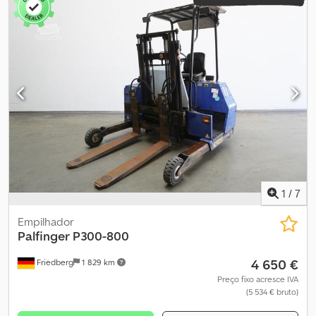
1
/
7
Empilhador
Palfinger
P300-800
4 650 €
Friedberg
1 829 km
Preço fixo acresce IVA
(5 534 € bruto)