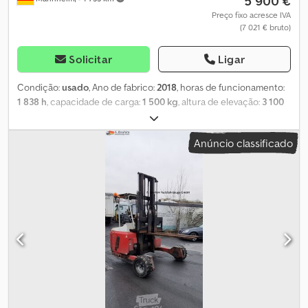
5 900 €
Preço fixo acresce IVA
(7 021 € bruto)
Solicitar
Ligar
Condição:
usado
, Ano de fabrico:
2018
, horas de funcionamento:
1 838 h
, capacidade de carga:
1 500 kg
, altura de elevação:
3 100
mm
, tipo de combustível:
diesel
, tipo de engrenagem:
automático
, * Número do veículo: P19456 M + WhatsApp: Suporte
Anúncio classificado
baseado em IA, encaminhamento para o contacto responsável na
sua língua. * Motor Lombardini LDW 1003/B1 * Motor a diesel *
Capacidade de carga nominal: 1500 kg * Horas de operação: 1838
h * Primeira matrícula: 10-2018 * Peso em vazio: 1500 kg * Peso
bruto total: 2400 kg Dcsdpozp S Ipefx Ak Tsk * Garfos
telescópicos extensíveis hidraulicamente Venda de um veículo
usado no estado em que se encontra, exclusivamente para
empresas ou para exportação. A venda é realizada com exclusão
de responsabilidade por defeitos materiais (§ 444 BGB). Sem
garantia. Reclamações posteriores não serão aceites. É
expressamente recomendada a inspeção e o teste antes da
compra. Não há garantia quanto ao funcionamento de