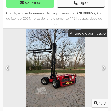
Solicitar
Ligar
Condição:
usado
, número da máquina/veículo:
ANL1088272
, Ano
de fabrico:
2004
, horas de funcionamento:
145 h
, capacidade de
carga:
1 500 kg
, altura de elevação:
2 150 mm
, elevação livre:
1 000 mm
, centro de carga:
600 mm
, tipo de mastro:
simplex
,
Anúncio classificado
largura do suporte de garfos:
1 220 mm
, comprimento do garfo:
1 200 mm
, dimensão do pneu dianteiro:
4.00-4,5-2.50
, tamanho
do pneu traseiro:
23x8,5-12
, peso em vazio:
1 550 kg
, altura total:
1 750 mm
, comprimento total:
1 150 mm
, largura total:
1 750 mm
,
combustível:
diesel
, - Veículo: Dupla hidráulica auxiliar - Mastro:
Dupla hidráulica auxiliar - Deslocador lateral, integrado - Chassi
de aço + vidro no teto Dsdpfjzqhadex Ak Tock - 2 x faróis de
trabalho dianteiros - 1 x farol de ré traseiro - Sistema de
iluminação com luzes de posição e de condução, luzes de freio e
piscas - Giroflex - Controle de acesso: chave de ignição - Banco
do operador padrão (couro sintético) - Pedal único - Controle
por alavanca única - Garfo retrátil: comprimento básico 1200 mm /
comprimento estendido 2050 mm / extensão: 850 mm - Tamanho
do pneu traseiro: 23 x 8,5 - 12 - dianteiro: 4.00 - 4,5 - 2.50 -
1
/
3
Deslocamento lateral +/- 500mm - LSP 0,6 Ref: ANL1088272