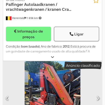
Palfinger
Autolaadkranen /
vrachtwagenkranen / kranen Cra...
Herentals
1 656 km
Informação de
Ligar
preços
Condição:
bom (usado)
, Ano de fabrico:
2012
, Está à procura de
um guindaste de carregamento usado de alta qualidade? A
Cevoman oferece uma vasta seleção de guindastes de
carregamento, de marcas líderes como Palfinger, HIAB, Fassi, Effer
Anúncio classificado
e PM, que são mantidos e inspecionados profissionalmente. Tanto
guindastes compactos como pesados estão disponíveis
IMEDIATAMENTE em stock. Dcodpfxjywky Nj Ak Tek Dispomos de
vários modelos com diferentes capacidades de elevação e
alcances. Quer procure um guindaste para transporte de
contentores, construção, reciclagem, transporte de madeira ou
aplicações de transporte em geral, teremos todo o prazer em
ajudá-lo a encontrar a solução mais adequada. Contacte-nos sem