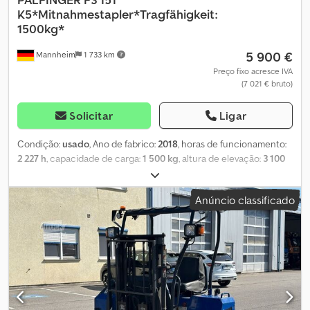
K5*Mitnahmestapler*Tragfähigkeit:
1500kg*
5 900 €
Mannheim
1 733 km
Preço fixo acresce IVA
(7 021 € bruto)
Solicitar
Ligar
Condição:
usado
, Ano de fabrico:
2018
, horas de funcionamento:
2 227 h
, capacidade de carga:
1 500 kg
, altura de elevação:
3 100
mm
, tipo de combustível:
diesel
, tipo de engrenagem:
automático
, * Número do veículo: P19460 * WhatsApp: Suporte
Anúncio classificado
com inteligência artificial, encaminhamento para o contato
responsável na sua língua. * Motor Lombardini LDW 1003/B1 *
Motor a diesel * Capacidade de carga nominal: 1500 kg * Horas
de operação: 2227 h * Primeiro registo: 10-2018 * Peso em vazio:
1500 kg Dcjdszp S Ivepfx Ak Tsk * Peso bruto total: 2400 kg *
Garfos telescópicos com extensão hidráulica Venda de um
veículo usado no estado em que se encontra, exclusivamente
para empresas ou para exportação. Venda sujeita à exclusão da