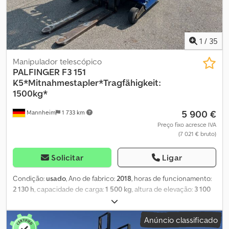
1
/
35
Manipulador telescópico
PALFINGER
F3 151
K5*Mitnahmestapler*Tragfähigkeit:
1500kg*
5 900 €
Mannheim
1 733 km
Preço fixo acresce IVA
(7 021 € bruto)
Solicitar
Ligar
Condição:
usado
, Ano de fabrico:
2018
, horas de funcionamento:
2 130 h
, capacidade de carga:
1 500 kg
, altura de elevação:
3 100
mm
, tipo de combustível:
diesel
, tipo de engrenagem:
automático
, * Número do veículo: P19457 + WhatsApp: Suporte
Anúncio classificado
com IA, encaminhamento para o contato responsável na sua