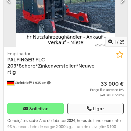
1
/
25
Empilhador
PALFINGER
FLC
203*Schere*Zinkenversteller*Neuwe
rtig
33 900 €
Steinfeld
1 935 km
Preço fixo acresce IVA
(40 341 € bruto)
Solicitar
Ligar
Condição:
usado
, Ano de fabrico:
2024
, horas de funcionamento:
93 h
, capacidade de carga:
2 000 kg
, altura de elevação:
3 100