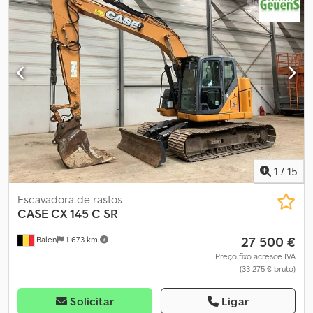
1
/
15
Escavadora de rastos
CASE
CX 145 C SR
27 500 €
Balen
1 673 km
Preço fixo acresce IVA
(33 275 € bruto)
Solicitar
Ligar