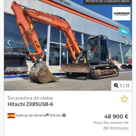
Anúncio classificado
1
/
11
Escavadora de rastos
Hitachi
ZX85USB-6
48 900 €
Huércal de Almería
578 km
Preço fixo acresce IVA
(59 169 € bruto)