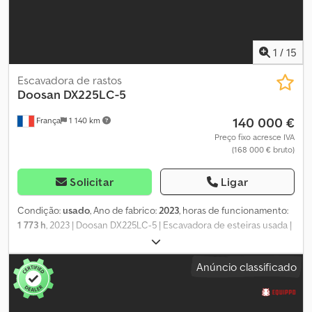
1
/
15
Escavadora de rastos
Doosan
DX225LC-5
140 000 €
França
1 140 km
Preço fixo acresce IVA
(168 000 € bruto)
Solicitar
Ligar
Condição:
usado
, Ano de fabrico:
2023
, horas de funcionamento:
1 773 h
, 2023 | Doosan DX225LC-5 | Escavadora de esteiras usada |
1773 horas 📍Localização: França 🚛 Entrega disponível no seu
destino – Utilize a nossa calculadora de frete para estimar os
Anúncio classificado
custos de transporte! 💰 Compre agora por 140 000 EUR ou faça
uma oferta. Pagamento na entrega disponível mediante uma taxa
acessível (sujeito a aprovação)* 👷‍♂️ Inspecionado por um perito