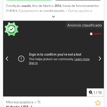
Condição:
usado
, Ano de fabrico:
2014
, horas de funcionamento:
11 818 h
, Equipamento:
ar condicionado
, = Outras opções e
acessórios = - Acoplamento rápido automático/hidráulico -
Concha padrão = Mais informações = Credpfxjzr Ichj Afljf Peso em
Anúncio classificado
vazio: 15.700 kg Para obter mais informações, contacte Geert
Geuens.
1
/
15
Mini-escavadora < 7t
Kubota
U55-4