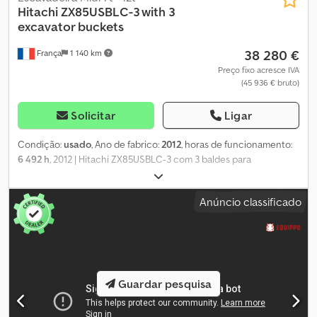
Hitachi
ZX85USBLC-3 with 3
excavator buckets
38 280 €
França
1 140 km
Preço fixo acresce IVA
(45 936 € bruto)
Solicitar
Ligar
Condição:
usado
, Ano de fabrico:
2012
, horas de funcionamento:
6 492 h
, 2012 | Hitachi ZX85USBLC-3 com 3 baldes para
escavadora | Mini-escavadora usada 7t - 12t | 6.492 horas 📍
Localização: França Cjdpfx Afozgw Eusljrf 🚛 Entrega disponível
Anúncio classificado
no seu destino – Utilize a nossa calculadora de envio para estimar
os custos de transporte! 💰 Compre agora por EUR 38.300 ou faça
uma oferta. Pagamento na entrega disponível por uma taxa
acessível (sujeito a aprovação)* 👷‍♂️ Inspecionado por um perito
independente 69 pontos de inspeção: 62 aprovados ✅ 7 com
imperfeições ℹ️ 0 falhas graves ⚠️ 📌 Comentário do inspetor: São
Guardar pesquisa
necessárias pequenas reparações diversas, ecrã do painel de
instrumentos, vários amassados na carroçaria, o braço foi