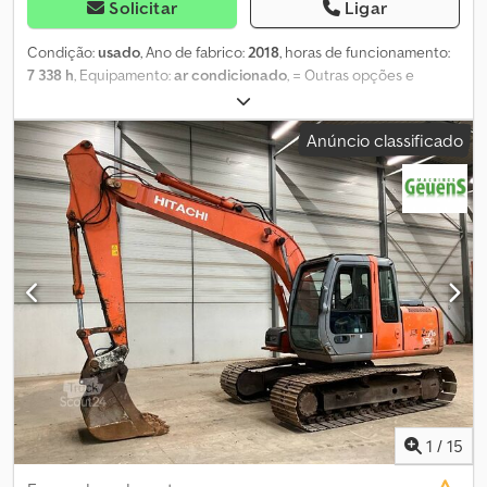
Solicitar
Ligar
Condição:
usado
, Ano de fabrico:
2018
, horas de funcionamento:
7 338 h
, Equipamento:
ar condicionado
, = Outras opções e
acessórios = Crsdpfx Aezr Ic Ioflof - Engate rápido
automático/hidráulico - Pá niveladora = Outras informações =
Anúncio classificado
Peso vazio: 13.880 kg Para mais informações, entre em contato
com Geert Geuens.
1
/
15