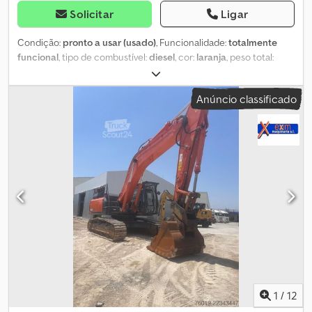
Solicitar
Ligar
Condição:
pronto a usar (usado)
, Funcionalidade:
totalmente
funcional
, tipo de combustível:
diesel
, cor:
laranja
, peso total:
8 650 kg
, estado da corrente:
100 percentagem
, número de
lugares:
1
, tipo de mastro:
mono
, Ano de fabrico:
2019
, horas de
Anúncio classificado
funcionamento:
4 805 h
, Equipamento:
ar condicionado, baixo
nível de ruído, computador de bordo, esteiras de borracha,
faróis adicionais, martelo hidráulico
, Escavadora de esteiras de
borracha Hitachi ZX85USB85-6 4.805 horas Crjdozta Ulspfx Aflsf 1
concha Lâmina frontal Em muito bom estado geral Pronta para
uso. Mais informações no site da Almerisan.
1
/
12