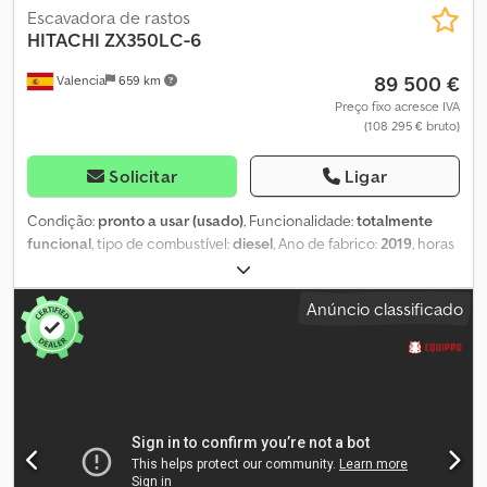
Escavadora de rastos
HITACHI
ZX350LC-6
89 500 €
Valencia
659 km
Preço fixo acresce IVA
(108 295 € bruto)
Solicitar
Ligar
Condição:
pronto a usar (usado)
, Funcionalidade:
totalmente
funcional
, tipo de combustível:
diesel
, Ano de fabrico:
2019
, horas
de funcionamento:
8 935 h
, EXCAVADORA HITACHI ZX350 LC-6
COM LINHAS HIDRÁULICAS AUXILIARES. Cedpezl N E Defx Aflerf
Anúncio classificado