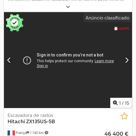
funcionamento:
14 206 h
, Equipamento:
ar condicionado
, =
Opções e acessórios adicionais = Codpjzibhrofx Afljrf - Controlo
Anúncio classificado
da climatização = Mais informações = Peso vazio: 39.400 kg
1
/
15
Escavadora de rastos
Hitachi
ZX135US-5B
46 400 €
França
1 140 km