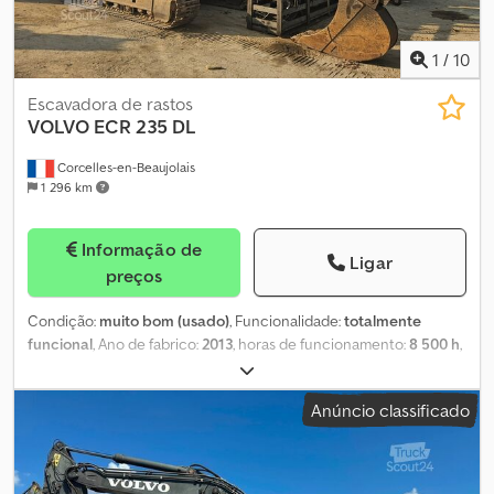
1
/
10
Escavadora de rastos
VOLVO
ECR 235 DL
Corcelles-en-Beaujolais
1 296 km
Informação de
Ligar
preços
Condição:
muito bom (usado)
, Funcionalidade:
totalmente
funcional
, Ano de fabrico:
2013
, horas de funcionamento:
8 500 h
,
Equipamento:
ar condicionado, hidráulica, pá padrão
,
EXCAVADORA DE CADEIAS VOLVO ECR 235 DL ANO 2013 Cedpfx
Anúncio classificado
Aezqu Dveflerf 8500 HORAS LINHA AUXILIAR LÂMINA ORIENTÁVEL
+ CAÇAMBA LUBRIFICAÇÃO