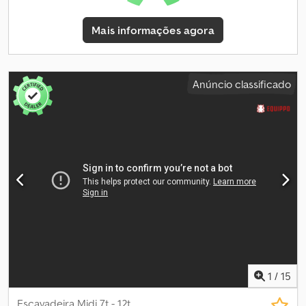
máquina e o nosso serviço se destacam: ✔ Inspeção detalhada
realizada por profissionais ✔ Entrega em obra disponível ✔
Mais informações agora
Garantia de devolução do dinheiro ✔ Opções de pagamento
seguras e flexíveis 🔄 Está a considerar outras opções de
equipamentos? Oferecemos ferramentas e recursos úteis para
todos os proprietários e operadores – facilmente acessíveis na
Anúncio classificado
nossa plataforma.
1
/
15
Escavadeira Midi 7t - 12t