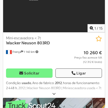
1
/
15
Mini-escavadora < 7t
Wacker Neuson
803RD
10 260 €
França
1 140 km
Preço fixo acresce IVA
(12 312 € bruto)
Solicitar
Ligar
Condição:
usado
, Ano de fabrico:
2012
, horas de funcionamento:
2 448 h
, 2012 | Wacker Neuson 803RD | Miniescavadora usada < 7t
| 2448 horas 📍Localização: França 🚛 Entrega disponível no seu
destino – Utilize a nossa calculadora de frete para estimar os
custos de transporte! 💰 Compre agora por 10300 EUR ou faça