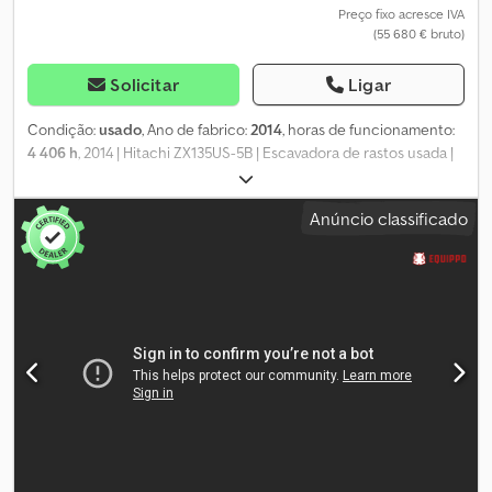
Preço fixo acresce IVA
(55 680 € bruto)
Solicitar
Ligar
Condição:
usado
, Ano de fabrico:
2014
, horas de funcionamento:
4 406 h
, 2014 | Hitachi ZX135US-5B | Escavadora de rastos usada |
4.406 horas 📍 Localização: França Crodpfezg Nw Ajx Aflsf 🚛
Entrega disponível para o seu destino – Utilize a nossa
Anúncio classificado
calculadora de transporte para estimar os custos! 💰 Compre
agora por EUR 46.400 ou faça uma proposta. Pagamento na
entrega disponível mediante uma taxa acessível (sujeito a
aprovação)* 👷‍♂️ Inspecionado por um perito independente 66
pontos de inspeção, 63 aprovados ✅ 1 imperfeição ℹ️ 2 questões
⚠️ 📌 Comentário do inspetor: Melhor estado do que os outros.
Nada a assinalar exceto que os espelhos foram desmontados e as
esteiras precisam ser substituídas. Pequena amolgadela na porta
da cabine, não afetando em nada o fecho da mesma. 📄 Quer ver
a inspeção completa, fotos adicionais ou um vídeo? Dica: A
referência "40881 Equippo" é frequentemente utilizada para
procurar mais detalhes online. 💡 Por que esta máquina e nosso