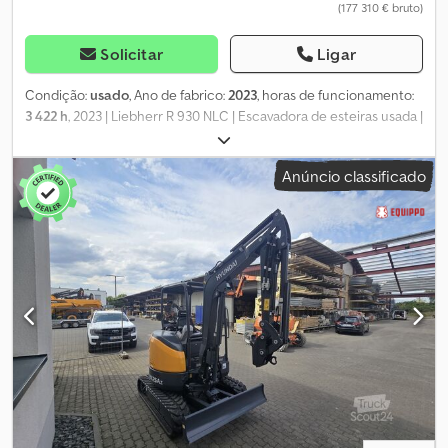
(177 310 € bruto)
Solicitar
Ligar
Condição:
usado
, Ano de fabrico:
2023
, horas de funcionamento:
3 422 h
, 2023 | Liebherr R 930 NLC | Escavadora de esteiras usada |
3422 horas 📍Localização: Alemanha 🚛 Entrega disponível no seu
destino – Utilize a nossa ferramenta de cálculo de frete para
Anúncio classificado
estimar os custos de transporte! 💰 Compre agora por 149.000
EUR ou faça uma oferta. Pagamento na entrega disponível
mediante uma taxa acessível (sujeito a aprovação)* 👷‍♂️
Inspecionado por um especialista independente 65 pontos de
inspeção, 64 aprovados ✅, 0 imperfeições ℹ️, 1 observação ⚠️ 📌
Comentário do inspetor: Escavadora de esteiras em bom estado
de funcionamento, necessita de limpeza, condição dos fluidos
OK, sem outros problemas detectados durante a inspeção. 📄
Deseja visualizar o relatório de inspeção completo, fotos
adicionais ou um vídeo? Dica: A referência "41072 Equippo" é
frequentemente utilizada ao procurar informações mais
detalhadas online. Credpfxjzrn Drj Afljf 💡 Por que esta máquina e
o nosso serviço se destacam: ✔ Inspeção completa realizada por