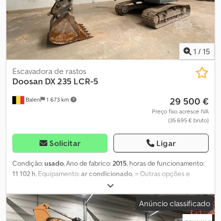
1
/
15
Escavadora de rastos
Doosan
DX 235 LCR-5
29 500 €
Balen
1 673 km
Preço fixo acresce IVA
(35 695 € bruto)
Solicitar
Ligar
Condição:
usado
, Ano de fabrico:
2015
, horas de funcionamento:
11 102 h
, Equipamento:
ar condicionado
, = Outras opções e
acessórios = Csdpfx Aezr Icujflerf - Acoplamento rápido
automático/hidráulico - Sistema hidráulico para martelo/tesoura -
Anúncio classificado
Concha padrão = Mais informações = Peso em vazio: 24.900 kg
Contacte Geert Geuens para obter mais informações.