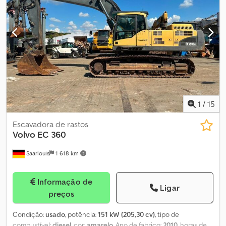
1
/
15
Escavadora de rastos
Volvo
EC 360
Saarlouis
1 618 km
Informação de
Ligar
preços
Condição:
usado
, potência:
151 kW (205,30 cv)
, tipo de
combustível:
diesel
, cor:
amarelo
, Ano de fabrico:
2010
, horas de