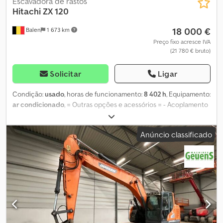
Escavadora de rastos
Hitachi
ZX 120
18 000 €
Balen
1 673 km
Preço fixo acresce IVA
(21 780 € bruto)
Solicitar
Ligar
Condição:
usado
, horas de funcionamento:
8 402 h
, Equipamento:
ar condicionado
, = Outras opções e acessórios = - Acoplamento
rápido automático/hidráulico - Pá de escavação padrão = Mais
informações = Cedpfszr Iczox Aflsrf Peso em ordem de marcha:
Anúncio classificado
12.500 kg Contacte Geert Geuens para obter mais informações.