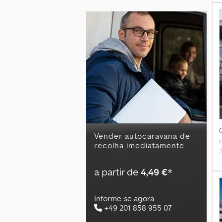
n
C
A
Vender autocaravana de
recolha imediatamente
h
a partir de
4,49 €
*
*
Informe-se agora
+49 201 858 955 07