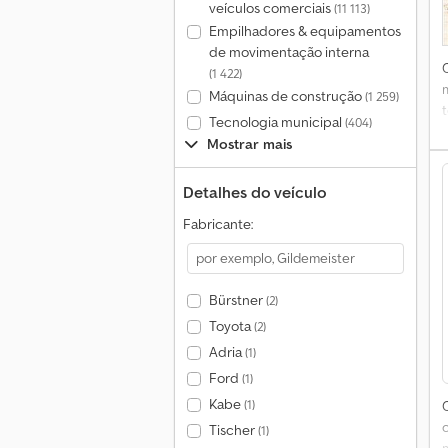
veículos comerciais
(11 113)
Empilhadores & equipamentos
de movimentação interna
(1 422)
Máquinas de construção
(1 259)
t
Tecnologia municipal
(404)
Mostrar mais
Detalhes do veículo
Fabricante:
(
Bürstner
(2)
c
Toyota
(2)
Adria
(1)
Ford
(1)
Kabe
(1)
A
Tischer
(1)