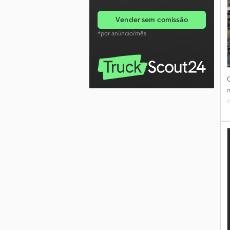
vender sem comissão
*por anúncio/mês
d
m
C