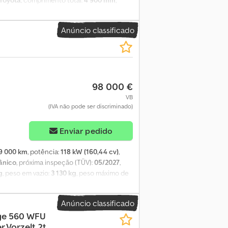
Toyota
, comprimento total:
4 900 mm
,
 consumo de combustível (combinado):
13
S, cama individual, camas individuais,
Anúncio classificado
ma de navegação, veículo não fumador
, Em
rf
98 000 €
VB
(IVA não pode ser discriminado)
Enviar pedido
9 000 km
, potência:
118 kW (160,44 cv)
,
ânico
, próxima inspeção (TÜV):
05/2027
,
g
, peso em vazio:
3 130 kg
, peso máximo de
acoplamento de reboque, airbag, ar
chuveiro, controlo de tração, controlo de
Anúncio classificado
nais, fecho centralizado, parque solar,
ge 560 WFU
, tração integral
, À venda, o nosso Ford
Vorzelt 2t.
avana Burow Oman de alta qualidade. O