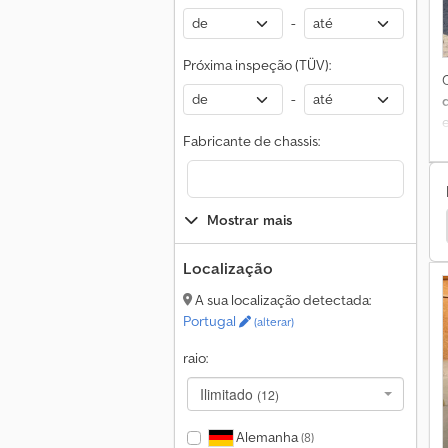
-
Próxima inspeção (TÜV):
-
e
Fabricante de chassis:
1
Mostrar mais
Toyota Fbef Empilhadeiras
Toyota Empilhadeiras
Localização
A sua localização detectada:
Portugal
(alterar)
raio:
Ilimitado
(12)
Alemanha
(8)