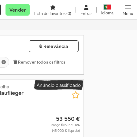
Vender
Idioma
Lista de favoritos
(0)
Entrar
Menu
Relevância
Remover todos os filtros
Anúncio classificado
olha
auflieger
53 550 €
Preço fixo incl. IVA
(45 000 € líquido)