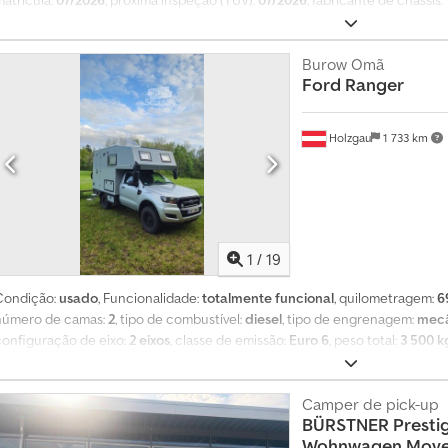
matrícula:
07/2026
, próxima inspeção (TÜV):
07/2026
, fabricante de chassis:
argura total:
1 850 mm
, altura total:
280 mm
, configuração de eixo:
2 eixos
,
l/100 km
, peso total:
2 400 kg
, peso operacional:
2 400 kg
, Equipamento:
AB
casa de banho, chuveiro, cozinha a bordo, registo de automóvel, siste
Burow Omã
Ford
Ranger
bom estado, com homologação para veículo clássico. Csdpfx Anozqu Dpeis
Holzgau
1 733 km
1
/
19
Condição:
usado
, Funcionalidade:
totalmente funcional
, quilometragem:
6
número de camas:
2
, tipo de combustível:
diesel
, tipo de engrenagem:
mec
configuração de eixo:
2 eixos
, classe de emissão:
Euro 6
, peso total:
3 500 k
carga:
3 500 kg
, número de proprietários anteriores:
1
, Equipamento:
ABS, 
condicionado, bloqueio do diferencial, cama individual, casa de banho, 
velocidade de cruzeiro, cozinha a bordo, direção assistida, faróis adicio
Camper de pick-up
BÜRSTNER
Presti
pneus para todas as estações, programa eletrónico de estabilidade (ESP)
Wohnwagen Mover 
Ranger 2.2 TDCi 4x4, bem conservado, com uma superestrutura de autocar