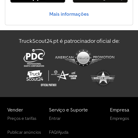
Plataformas De Trabalho Especiais
Mais informações
Schwing Planta De Mistura Móvel
Tkd Planta Misturadora De Asfalto
TruckScout24.pt é patrocinador oficial de:
Transportador De Automóveis
Veículo De Aspiração/Irrigação
Vender
Serviço e Suporte
Empresa
Preços e tarifas
Entrar
Empregos
Publicar anúncios
FAQ/Ajuda