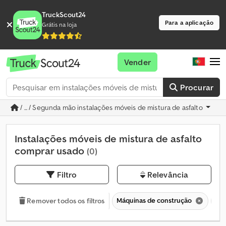
TruckScout24
Para a aplicação
Grátis na loja
Vender
Procurar
/ ... / Segunda mão instalações móveis de mistura de asfalto
Instalações móveis de mistura de asfalto
comprar usado
(0)
Filtro
Relevância
Máquinas de construção
Tec
Remover todos os filtros